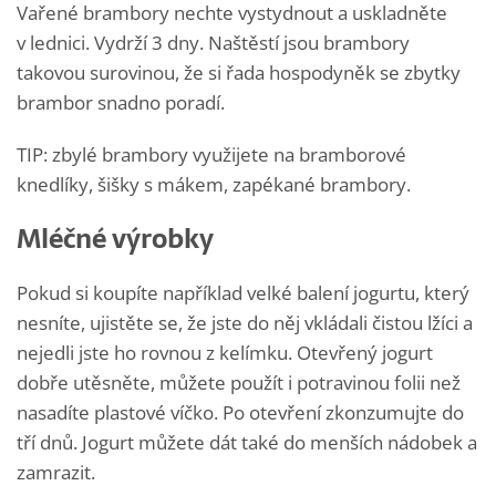
Vařené brambory nechte vystydnout a uskladněte
v lednici. Vydrží 3 dny. Naštěstí jsou brambory
takovou surovinou, že si řada hospodyněk se zbytky
brambor snadno poradí.
TIP: zbylé brambory využijete na bramborové
knedlíky, šišky s mákem, zapékané brambory.
Mléčné výrobky
Pokud si koupíte například velké balení jogurtu, který
nesníte, ujistěte se, že jste do něj vkládali čistou lžíci a
nejedli jste ho rovnou z kelímku. Otevřený jogurt
dobře utěsněte, můžete použít i potravinou folii než
nasadíte plastové víčko. Po otevření zkonzumujte do
tří dnů. Jogurt můžete dát také do menších nádobek a
zamrazit.