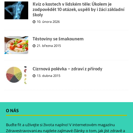
Kvíz o kostech v lidském těle: Úkolem je
zodpovědět 10 otázek, uspěli by i žáci základní
školy
10. února 2026
Těstoviny se šmakounem
21. března 2015
Cizrnová polévka – zdraví z přírody
13. dubna 2015
O NÁS
Buďte fit a užívejte si života naplno! V internetovém magazínu
Zdravestravovani.eu
najdete zajímavé články o tom, jak jíst zdravě a