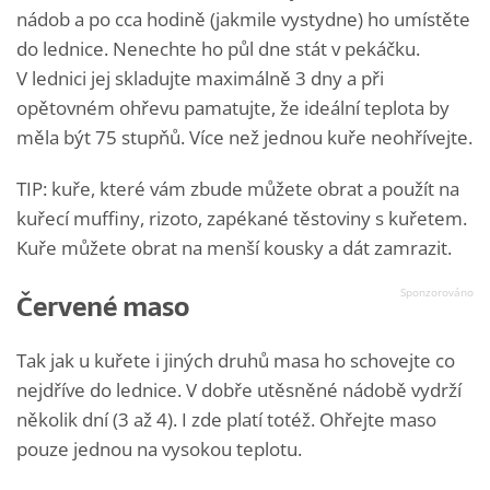
nádob a po cca hodině (jakmile vystydne) ho umístěte
do lednice. Nenechte ho půl dne stát v pekáčku.
V lednici jej skladujte maximálně 3 dny a při
opětovném ohřevu pamatujte, že ideální teplota by
měla být 75 stupňů. Více než jednou kuře neohřívejte.
TIP: kuře, které vám zbude můžete obrat a použít na
kuřecí muffiny, rizoto, zapékané těstoviny s kuřetem.
Kuře můžete obrat na menší kousky a dát zamrazit.
Červené maso
Tak jak u kuřete i jiných druhů masa ho schovejte co
nejdříve do lednice. V dobře utěsněné nádobě vydrží
několik dní (3 až 4). I zde platí totéž. Ohřejte maso
pouze jednou na vysokou teplotu.