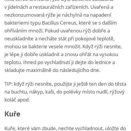
v jídelnách a restauračních zařízeních. Uvařená a
nezkonzumovaná rýže je náchylná na napadení
bakteriemi typu Bacillus Cereus, které se s dalším
ohříváním množí. Pokud uvařenou rýži dobře a
neuskladníte a necháte stát při pokojové teplotě,
mohou se bakterie vesele množit. Když rýži nesníte,
je lépe ji dobře uskladnit a znovu ohřát na vysokou
teplotu. Ihned po vychladnutí ji dejte do lednice a
skladujte maximálně do následujícího dne.
TIP: když rýži nesníte, použijte ji ještě ten den do těsta
na buchtu, nákyp, kaši, do polévky místo nudlí, rýžový
koláč apod.
Kuře
Kuře, které vám zbude, nechte vychladnout, uložte do