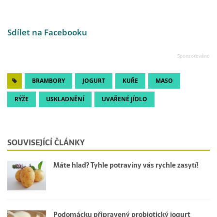
Sdílet na Facebooku
BRAMBORY
JOGURT
KUŘE
MASO
RÝŽE
USKLADNĚNÍ
UVAŘENÉ JÍDLO
SOUVISEJÍCÍ ČLÁNKY
Máte hlad? Tyhle potraviny vás rychle zasytí!
Podomácku připravený probiotický jogurt