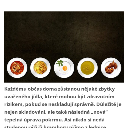
Každému občas doma zůstanou nějaké zbytky
uvařeného jídla, které mohou být zdravotním
rizikem, pokud se neskladují správně. Důležité je
nejen skladování, ale také následná „nová“
tepelná úprava pokrmu. Asi nikdo si nedá
studenou rýži či brambory přímo z lednice.