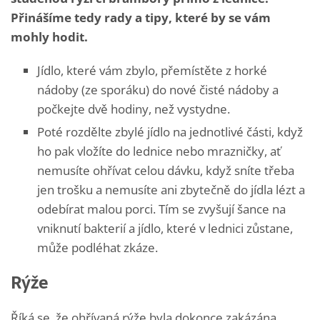
Přinášíme tedy rady a tipy, které by se vám
mohly hodit.
Jídlo, které vám zbylo, přemístěte z horké
nádoby (ze sporáku) do nové čisté nádoby a
počkejte dvě hodiny, než vystydne.
Poté rozdělte zbylé jídlo na jednotlivé části, když
ho pak vložíte do lednice nebo mrazničky, ať
nemusíte ohřívat celou dávku, když sníte třeba
jen trošku a nemusíte ani zbytečně do jídla lézt a
odebírat malou porci. Tím se zvyšují šance na
vniknutí bakterií a jídlo, které v lednici zůstane,
může podléhat zkáze.
Rýže
Říká se, že ohřívaná rýže byla dokonce zakázána