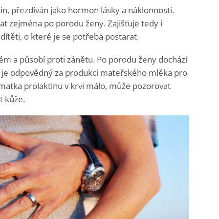
n, přezdíván jako hormon lásky a náklonnosti.
vat zejména po porodu ženy. Zajišťuje tedy i
těti, o které je se potřeba postarat.
tém a působí proti zánětu. Po porodu ženy dochází
rý je odpovědný za produkci mateřského mléka pro
atka prolaktinu v krvi málo, může pozorovat
t kůže.