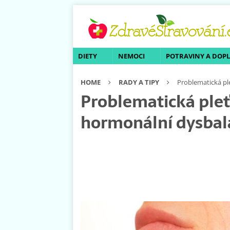
DIETY
NEMOCI
POTRAVINY A DOP
HOME
RADY A TIPY
Problematická pl
Problematická pleť
hormonální dysbal