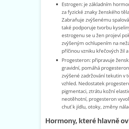
Estrogen: je základním hormon
za fyzické znaky ženského těla
Zabraňuje zvýšenému spalování
také podporuje tvorbu kyseli
estrogenu se u žen projeví po
zvýšeným ochlupením na nežá
příčinou vzniku křečových žil a
Progesteron: připravuje ženské
gravidní, pomáhá progesteron
zvýšené zadržování tekutin v t
vzhled. Nedostatek progester
pigmentaci, ztrátu kožní elasti
neotěhotní, progesteron vyvo
chuť k jídlu, otoky, změny nála
Hormony, které hlavně ovl