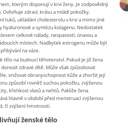
em, kterým disponují v krvi ženy. Je zodpovědný
. Ovlivňuje zdraví, krásu a mládí pokožky.
 tuků, ukládání cholesterolu v krvi a mimo jiné
ny hyaluronové a syntézu kolagenu. Nedostatek
klesem celkové nálady, nespavostí, únavou a
doucích místech. Nadbytek estrogenu může být
 přibývání na váze.
 tělo na budoucí těhotenství. Pokud je již žena
 donosit zdravé dítě. Může však způsobovat
ěle, snižovat obranyschopnost kůže a zhoršit její
onu způsobí rovněž suchou pokožku, zvýšenou
city, křehkost vlasů a nehtů. Pakliže žena
lává hlavně v období před menstruací zvýšenou
d, či zvýšení hmotnosti.
ivňují ženské tělo