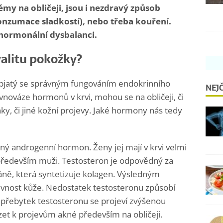
my na obličeji, jsou i nezdravý způsob
nzumace sladkostí), nebo třeba kouření.
 hormonální dysbalanci.
valitu pokožky?
 spjatý se správným fungováním endokrinního
NEJČ
nováze hormonů v krvi, mohou se na obličeji, či
ky, či jiné kožní projevy. Jaké hormony nás tedy
aný androgenní hormon. Ženy jej mají v krvi velmi
 především muži. Testosteron je odpovědný za
áně, která syntetizuje kolagen. Výsledným
evnost kůže. Nedostatek testosteronu způsobí
 přebytek testosteronu se projeví zvýšenou
et k projevům akné především na obličeji.