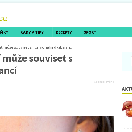
LŇKY
RADY A TIPY
RECEPTY
SPORT
eť může souviset s hormonální dysbalancí
 může souviset s
ancí
AKT