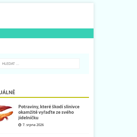
UÁLNĚ
Potraviny, které škodí slinivce
okamžitě vyřaďte ze svého
jídelníčku
7. srpna 2026