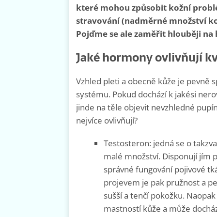
které mohou způsobit kožní problé
stravování (nadměrné množství ko
Pojďme se ale zaměřit hlouběji na
Jaké hormony ovlivňují k
Vzhled pleti a obecně kůže je pevně
systému. Pokud dochází k jakési nerov
jinde na těle objevit nevzhledné pupín
nejvíce ovlivňují?
Testosteron: jedná se o takzv
malé množství. Disponují jím
správné fungování pojivové tk
projevem je pak pružnost a p
sušší a tenčí pokožku. Naopak
mastností kůže a může docház