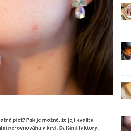
patná pleť? Pak je možné, že její kvalitu
ní nerovnováha v krvi. Dalšími faktory,