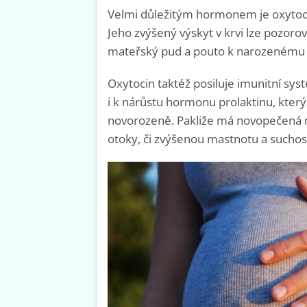
Velmi důležitým hormonem je oxytoci
Jeho zvýšený výskyt v krvi lze pozoro
mateřský pud a pouto k narozenému dí
Oxytocin taktéž posiluje imunitní sys
i k nárůstu hormonu prolaktinu, kte
novorozeně. Pakliže má novopečená m
otoky, či zvýšenou mastnotu a suchos