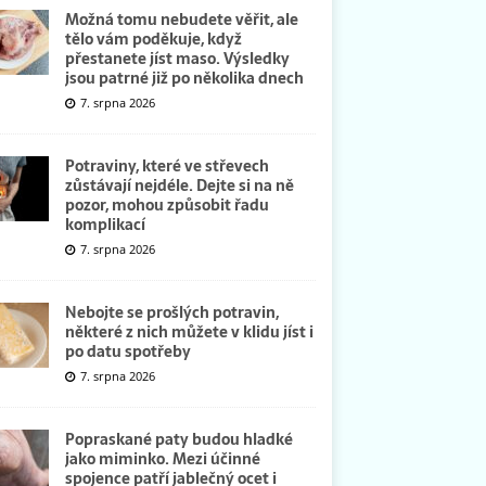
Možná tomu nebudete věřit, ale
tělo vám poděkuje, když
přestanete jíst maso. Výsledky
jsou patrné již po několika dnech
7. srpna 2026
Potraviny, které ve střevech
zůstávají nejdéle. Dejte si na ně
pozor, mohou způsobit řadu
komplikací
7. srpna 2026
Nebojte se prošlých potravin,
některé z nich můžete v klidu jíst i
po datu spotřeby
7. srpna 2026
Popraskané paty budou hladké
jako miminko. Mezi účinné
spojence patří jablečný ocet i