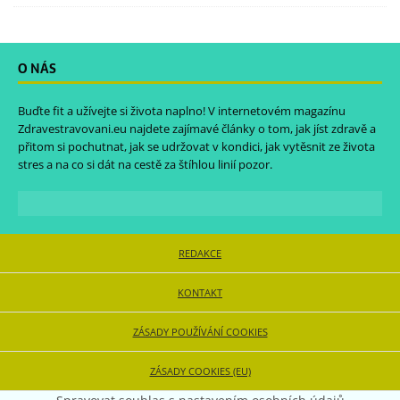
O NÁS
Buďte fit a užívejte si života naplno! V internetovém magazínu
Zdravestravovani.eu
najdete zajímavé články o tom, jak jíst zdravě a
přitom si pochutnat, jak se udržovat v kondici, jak vytěsnit ze života
stres a na co si dát na cestě za štíhlou linií pozor.
REDAKCE
KONTAKT
ZÁSADY POUŽÍVÁNÍ COOKIES
ZÁSADY COOKIES (EU)