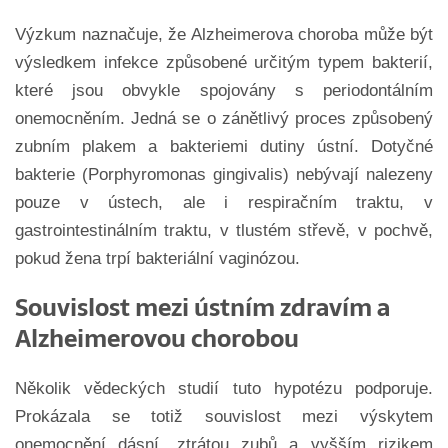
Výzkum naznačuje, že Alzheimerova choroba může být
výsledkem infekce způsobené určitým typem bakterií,
které jsou obvykle spojovány s periodontálním
onemocněním. Jedná se o zánětlivý proces způsobený
zubním plakem a bakteriemi dutiny ústní. Dotyčné
bakterie (Porphyromonas gingivalis) nebývají nalezeny
pouze v ústech, ale i respiračním traktu, v
gastrointestinálním traktu, v tlustém střevě, v pochvě,
pokud žena trpí bakteriální vaginózou.
Souvislost mezi ústním zdravím a
Alzheimerovou chorobou
Několik vědeckých studií tuto hypotézu podporuje.
Prokázala se totiž souvislost mezi výskytem
onemocnění dásní, ztrátou zubů a vyšším rizikem