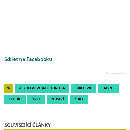
Sdílet na Facebooku
ALZHEIMEROVA CHOROBA
BAKTERIE
DÁSNĚ
STUDIE
ÚSTA
ZDRAVÍ
ZUBY
SOUVISEJÍCÍ ČLÁNKY