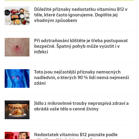
Důležité příznaky nedostatku vitaminu B12 v
těle, které často ignorujeme. Doplňte jej
vhodným způsobem
Při odstraňování klíštěte je třeba postupovat
bezpečně. Špatný pohyb může vyústit i v
infekci
Toto jsou nejčastější příznaky nemocných
nadledvin, o kterých 90 % lidí nemá nejmenší
zdání
Jídlo z mikrovlnné trouby neprospívá zdraví a
okrádá vaše tělo o cenné živiny
Nedostatek vitaminu B12 poznáte podle