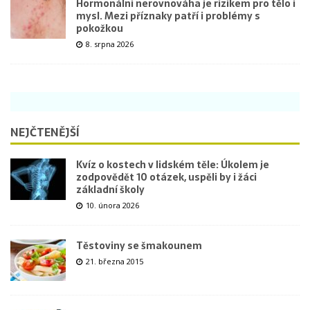
Hormonální nerovnováha je rizikem pro tělo i
mysl. Mezi příznaky patří i problémy s
pokožkou
8. srpna 2026
NEJČTENĚJŠÍ
Kvíz o kostech v lidském těle: Úkolem je
zodpovědět 10 otázek, uspěli by i žáci
základní školy
10. února 2026
Těstoviny se šmakounem
21. března 2015