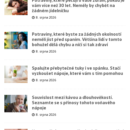
Potraviny, které pečují o vaše zdraví, pokud je
vám více než 30 let. Neměly by chybět na
žádném jídelníčku
8. srpna 2026
Potraviny, které byste za žádných okolností
neměli jíst před spaním. Většina lidí v tomto
bohužel dělá chybu a ničí si tak zdraví
8. srpna 2026
Spalujte přebytečné tuky i ve spánku. Stačí
vyzkoušet nápoje, které vám s tím pomohou
8. srpna 2026
Souvislost mezi kávou a dlouhověkostí.
Seznamte se s přínosy tohoto voňavého
nápoje
8. srpna 2026