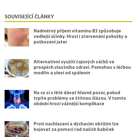
SOUVISEJÍCÍ ČLÁNKY
Nadměrný příjem vitamínu B3 způsobuje
vedlejší účinky. Hrozí i zčervenání pokožky a
poškození jater
Alternativní využití čajových sáčků ve
prospěch vlastního zdraví. Pomohou s léčbou
modřin a uleví od spálenin
Na co si v létě dávat hlavně pozor, pokud
trpíte problémy se štítnou žlázou. V tomto
období hrozí vážnější komplikace
Proti nachlazení a dýchacím obtížím lze
bojovat za pomoci rad našich babiček