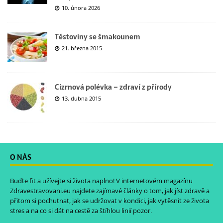
10. února 2026
Těstoviny se šmakounem
21. března 2015
Cizrnová polévka – zdraví z přírody
13. dubna 2015
O NÁS
Buďte fit a užívejte si života naplno! V internetovém magazínu
Zdravestravovani.eu
najdete zajímavé články o tom, jak jíst zdravě a
přitom si pochutnat, jak se udržovat v kondici, jak vytěsnit ze života
stres a na co si dát na cestě za štíhlou linií pozor.