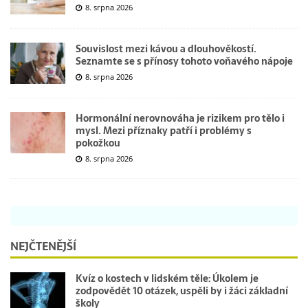
8. srpna 2026
Souvislost mezi kávou a dlouhověkostí.
Seznamte se s přínosy tohoto voňavého nápoje
8. srpna 2026
Hormonální nerovnováha je rizikem pro tělo i
mysl. Mezi příznaky patří i problémy s
pokožkou
8. srpna 2026
NEJČTENĚJŠÍ
Kvíz o kostech v lidském těle: Úkolem je
zodpovědět 10 otázek, uspěli by i žáci základní
školy