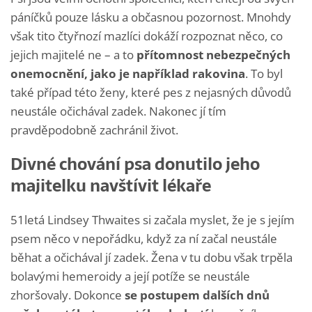
páníčků pouze lásku a občasnou pozornost. Mnohdy
však tito čtyřnozí mazlíci dokáží rozpoznat něco, co
jejich majitelé ne – a to
přítomnost nebezpečných
onemocnění, jako je například rakovina
. To byl
také případ této ženy, které pes z nejasných důvodů
neustále očichával zadek. Nakonec jí tím
pravděpodobně zachránil život.
Divné chování psa donutilo jeho
majitelku navštívit lékaře
51letá Lindsey Thwaites si začala myslet, že je s jejím
psem něco v nepořádku, když za ní začal neustále
běhat a očichával jí zadek. Žena v tu dobu však trpěla
bolavými hemeroidy a její potíže se neustále
zhoršovaly. Dokonce
se postupem dalších dnů