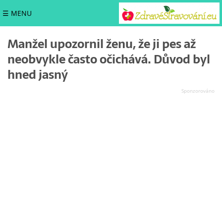
☰ MENU
Manžel upozornil ženu, že ji pes až
neobvykle často očichává. Důvod byl
hned jasný