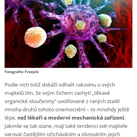
Fotografie: Freepik
Podle nich totiž dokáží odhalit rakovinu u svých
majitelů tím, že svým čichem zachytí „těkavé
organické sloučeniny“ uvolňované z raných stadií
mnoha druhů tohoto onemocnění – to mnohdy ještě
lépe,
než lékaři a moderní mechanická zařízení
.
Jakmile se tak stane, mají také tendenci své majitele
varovat častějším očicháváním a olizováním jejich