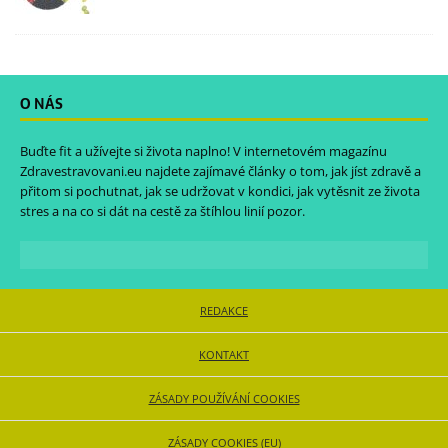
O NÁS
Buďte fit a užívejte si života naplno! V internetovém magazínu
Zdravestravovani.eu
najdete zajímavé články o tom, jak jíst zdravě a
přitom si pochutnat, jak se udržovat v kondici, jak vytěsnit ze života
stres a na co si dát na cestě za štíhlou linií pozor.
REDAKCE
KONTAKT
ZÁSADY POUŽÍVÁNÍ COOKIES
ZÁSADY COOKIES (EU)