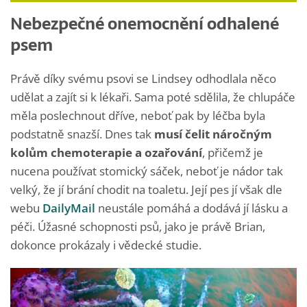
Nebezpečné onemocnění odhalené
psem
Právě díky svému psovi se Lindsey odhodlala něco
udělat a zajít si k lékaři. Sama poté sdělila, že chlupáče
měla poslechnout dříve, neboť pak by léčba byla
podstatně snazší. Dnes tak
musí čelit náročným
kolům chemoterapie a ozařování
, přičemž je
nucena používat stomický sáček, neboť je nádor tak
velký, že jí brání chodit na toaletu. Její pes jí však dle
webu
DailyMail
neustále pomáhá a dodává jí lásku a
péči. Úžasné schopnosti psů, jako je právě Brian,
dokonce prokázaly i vědecké studie.