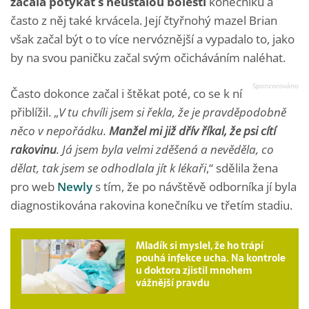
začala potýkat s neustálou bolestí
konečníku a
často z něj také krvácela. Její čtyřnohý mazel Brian
však začal být o to více nervóznější a vypadalo to, jako
by na svou paničku začal svým očicháváním naléhat.
Často dokonce začal i štěkat poté, co se k ní
přiblížil. „
V tu chvíli jsem si řekla, že je pravděpodobně
něco v nepořádku.
Manžel mi již dřív říkal, že psi cítí
rakovinu
. Já jsem byla velmi zděšená a nevěděla, co
dělat, tak jsem se odhodlala jít k lékaři
,“ sdělila žena
pro web
Newly
s tím, že po návštěvě odborníka jí byla
diagnostikována rakovina konečníku ve třetím stadiu.
Mladík si myslel, že ho trápí
pouhá infekce ucha. Na kontrole
u doktora zjistil mnohem
vážnější pravdu