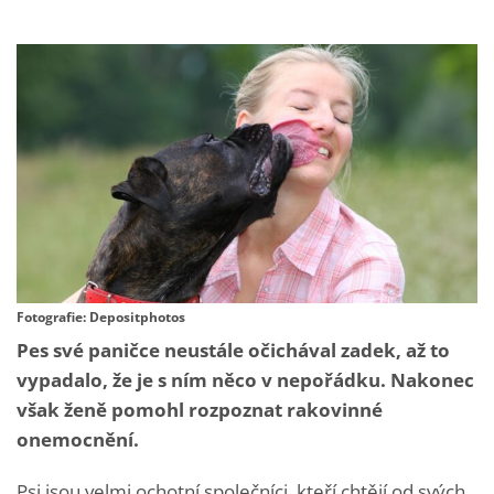
Fotografie: Depositphotos
Pes své paničce neustále očichával zadek, až to
vypadalo, že je s ním něco v nepořádku. Nakonec
však ženě pomohl rozpoznat rakovinné
onemocnění.
Psi jsou velmi ochotní společníci, kteří chtějí od svých