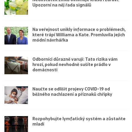
Upozorní na něj řada signálů
Na veřejnost unikly informace o problémech,
které trápí Williama a Kate. Promluvila jejich
módní návrhářka
Odborníci důrazně varují: Tato rizika vám
hrozí, pokud nevhodně sušíte prádlo v
domácnosti
Naučte se odlišit projevy COVID-19 od
běžného nachlazení a příznaků chřipky
Rozpohybujte lymfatický systém a zůstaňte
mladí