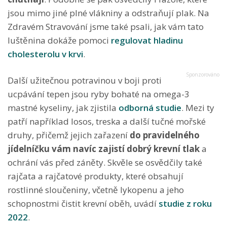
jsou mimo jiné plné vlákniny a odstraňují plak. Na
Zdravém Stravování jsme také psali, jak vám tato
luštěnina dokáže pomoci
regulovat hladinu
cholesterolu v krvi
.
Další užitečnou potravinou v boji proti
ucpávání tepen jsou ryby bohaté na omega-3
mastné kyseliny, jak zjistila
odborná studie
. Mezi ty
patří například losos, treska a další tučné mořské
druhy, přičemž jejich zařazení
do pravidelného
jídelníčku vám navíc zajistí dobrý krevní tlak
a
ochrání vás před záněty. Skvěle se osvědčily také
rajčata a rajčatové produkty, které obsahují
rostlinné sloučeniny, včetně lykopenu a jeho
schopnostmi čistit krevní oběh, uvádí
studie z roku
2022
.