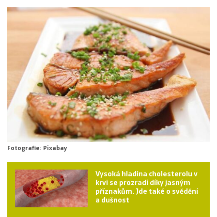
Fotografie: Pixabay
Vysoká hladina cholesterolu v
krvi se prozradí díky jasným
příznakům. Jde také o svědění
a dušnost