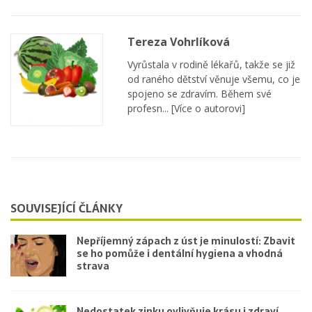
Tereza Vohrlíková
Vyrůstala v rodině lékařů, takže se již
od raného dětství věnuje všemu, co je
spojeno se zdravím. Během své
profesn...
[Více o autorovi]
SOUVISEJÍCÍ ČLÁNKY
Nepříjemný zápach z úst je minulostí: Zbavit
se ho pomůže i dentální hygiena a vhodná
strava
Nedostatek zinku ovlivňuje krásu i zdraví.