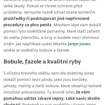
velké škody. Pokud se chcete ochránit před
problémy, nemusíte nutně užívat drahé komerční
prostředky či podstupovat jiné nepřirozené
procedury za plno peněz
. Mnohem lépe vám dokáží
pomoci tyto osvědčené potraviny, které stačí zařadit
do svého jídelníčku, a brzy si budete moci všimnout
změn. Jak například uvádí lékařka
Jerlyn Jones
,
skvěle se osvědčily bobule a česnek.
Bobule, fazole a kvalitní ryby
S očistou krevního oběhu vám dle doktorky Jones
dokáží pomoci lesní plody, jako jsou borůvky,
jahody, maliny a další bobule, které obsahují bohaté
množství antioxidantů. Ty kromě toho,
že vám
pomohou udržet zdravé tepny, také navíc skvěle
chutnají
. Podobně se pak osvědčily i fazole, které