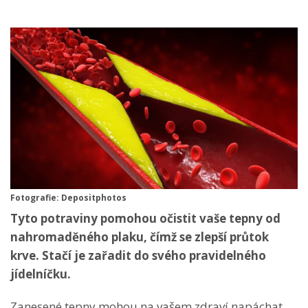
Fotografie: Depositphotos
Tyto potraviny pomohou očistit vaše tepny od
nahromaděného plaku, čímž se zlepší průtok
krve. Stačí je zařadit do svého pravidelného
jídelníčku.
Zanesené tepny mohou na vašem zdraví napáchat