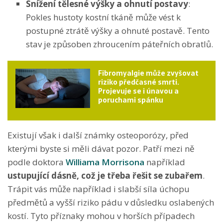
Snížení tělesné výšky a ohnutí postavy
:
Pokles hustoty kostní tkáně může vést k
postupné ztrátě výšky a ohnuté postavě. Tento
stav je způsoben zhroucením páteřních obratlů.
Fibromyalgie může zvyšovat
riziko předčasné smrti.
Projevuje se i únavou a
poruchami spánku
Existují však i další známky osteoporózy, před
kterými byste si měli dávat pozor. Patří mezi ně
podle doktora
Williama Morrisona
například
ustupující dásně, což je třeba řešit se zubařem
.
Trápit vás může například i slabší síla úchopu
předmětů a vyšší riziko pádu v důsledku oslabených
kostí. Tyto příznaky mohou v horších případech