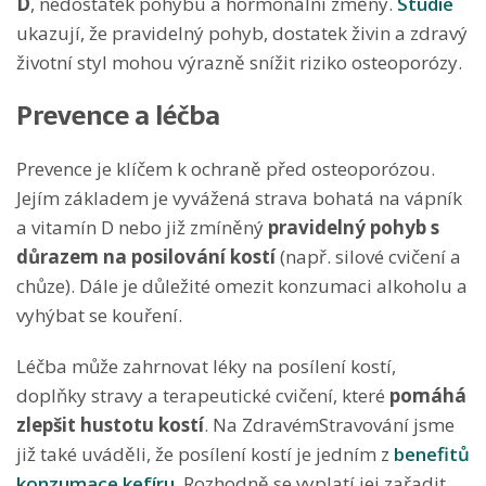
D
, nedostatek pohybu a hormonální změny.
Studie
ukazují, že pravidelný pohyb, dostatek živin a zdravý
životní styl mohou výrazně snížit riziko osteoporózy.
Prevence a léčba
Prevence je klíčem k ochraně před osteoporózou.
Jejím základem je vyvážená strava bohatá na vápník
a vitamín D nebo již zmíněný
pravidelný pohyb s
důrazem na posilování kostí
(např. silové cvičení a
chůze). Dále je důležité omezit konzumaci alkoholu a
vyhýbat se kouření.
Léčba může zahrnovat léky na posílení kostí,
doplňky stravy a terapeutické cvičení, které
pomáhá
zlepšit hustotu kostí
. Na ZdravémStravování jsme
již také uváděli, že posílení kostí je jedním z
benefitů
konzumace kefíru
. Rozhodně se vyplatí jej zařadit