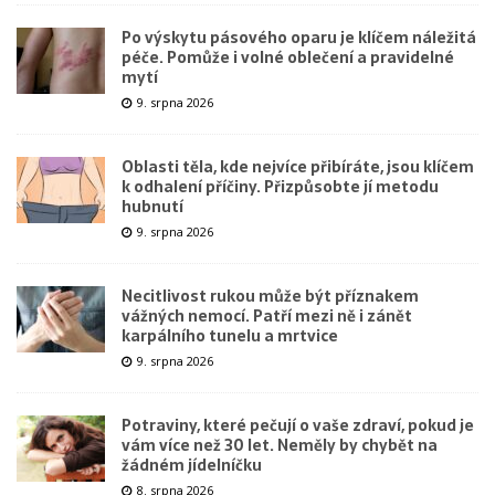
Po výskytu pásového oparu je klíčem náležitá
péče. Pomůže i volné oblečení a pravidelné
mytí
9. srpna 2026
Oblasti těla, kde nejvíce přibíráte, jsou klíčem
k odhalení příčiny. Přizpůsobte jí metodu
hubnutí
9. srpna 2026
Necitlivost rukou může být příznakem
vážných nemocí. Patří mezi ně i zánět
karpálního tunelu a mrtvice
9. srpna 2026
Potraviny, které pečují o vaše zdraví, pokud je
vám více než 30 let. Neměly by chybět na
žádném jídelníčku
8. srpna 2026