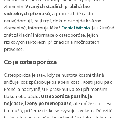
zlomenin.
V raných stadiích probíhá bez
viditelných příznaků,
a proto si lidé často
neuvědomují, že jí trpí, dokud nedojde k vážné
zlomenině, informuje lékař
Daniel Wiznia
. Je užitečné
znát základní informace o osteoporóze, jejích
rizikových faktorech, příznacích a možnostech
prevence.
Co je osteoporóza
Osteoporóza je stav, kdy se hustota kostní tkáně
snižuje, což způsobuje oslabení kostí. Kosti jsou pak
křehčí a náchylnější k prasknutí, a to i při menším
tlaku nebo pádu.
Osteoporóza postihuje
nejčastěji ženy po menopauze
, ale může se objevit
i u mužů, přičemž riziko se zvyšuje s věkem. Důležité
je, že toto onemocnění lze ovlivnit životním stylem a