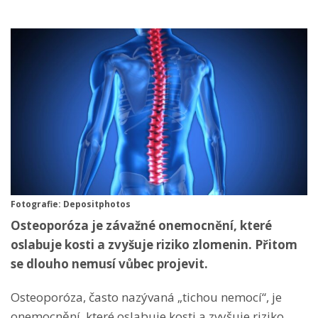
Fotografie: Depositphotos
Osteoporóza je závažné onemocnění, které
oslabuje kosti a zvyšuje riziko zlomenin. Přitom
se dlouho nemusí vůbec projevit.
Osteoporóza, často nazývaná „tichou nemocí“, je
onemocnění, které oslabuje kosti a zvyšuje riziko