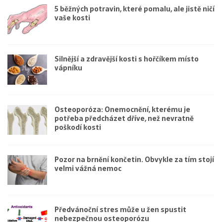
5 běžných potravin, které pomalu, ale jistě ničí
vaše kosti
Silnější a zdravější kosti s hořčíkem místo
vápníku
Osteoporóza: Onemocnění, kterému je
potřeba předcházet dříve, než nevratně
poškodí kosti
Pozor na brnění končetin. Obvykle za tím stojí
velmi vážná nemoc
Předvánoční stres může u žen spustit
nebezpečnou osteoporózu