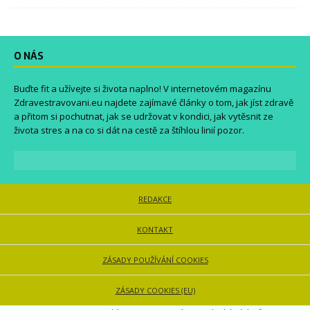
O NÁS
Buďte fit a užívejte si života naplno! V internetovém magazínu
Zdravestravovani.eu
najdete zajímavé články o tom, jak jíst zdravě
a přitom si pochutnat, jak se udržovat v kondici, jak vytěsnit ze
života stres a na co si dát na cestě za štíhlou linií pozor.
REDAKCE
KONTAKT
ZÁSADY POUŽÍVÁNÍ COOKIES
ZÁSADY COOKIES (EU)