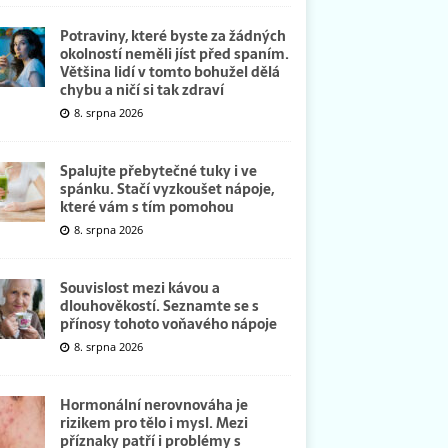
Potraviny, které byste za žádných
okolností neměli jíst před spaním.
Většina lidí v tomto bohužel dělá
chybu a ničí si tak zdraví
8. srpna 2026
Spalujte přebytečné tuky i ve
spánku. Stačí vyzkoušet nápoje,
které vám s tím pomohou
8. srpna 2026
Souvislost mezi kávou a
dlouhověkostí. Seznamte se s
přínosy tohoto voňavého nápoje
8. srpna 2026
Hormonální nerovnováha je
rizikem pro tělo i mysl. Mezi
příznaky patří i problémy s