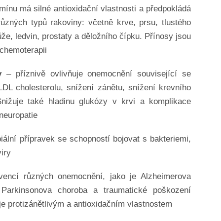
nu má silné antioxidační vlastnosti a předpokládá
různých typů rakoviny: včetně krve, prsu, tlustého
kůže, ledvin, prostaty a děložního čípku. Přínosy jsou
 chemoterapii
y
– příznivě ovlivňuje onemocnění související se
DL cholesterolu, snížení zánětu, snížení krevního
Snižuje také hladinu glukózy v krvi a komplikace
 neuropatie
biální přípravek se schopností bojovat s bakteriemi,
iry
encí různých onemocnění, jako je Alzheimerova
, Parkinsonova choroba a traumatické poškození
je protizánětlivým a antioxidačním vlastnostem