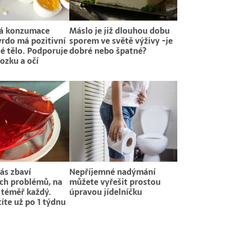
ná konzumace
Máslo je již dlouhou dobu
vrdo má pozitivní
sporem ve světě výživy -je
lé tělo. Podporuje
dobré nebo špatné?
mozku a očí
vás zbaví
Nepříjemné nadýmání
ch problémů, na
můžete vyřešit prostou
í téměř každý.
úpravou jídelníčku
títe už po 1 týdnu