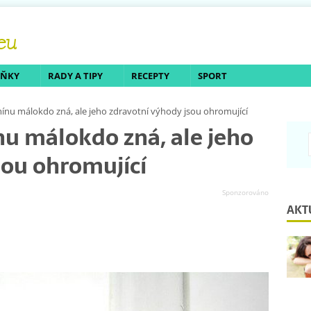
LŇKY
RADY A TIPY
RECEPTY
SPORT
mínu málokdo zná, ale jeho zdravotní výhody jsou ohromující
nu málokdo zná, ale jeho
sou ohromující
AKT