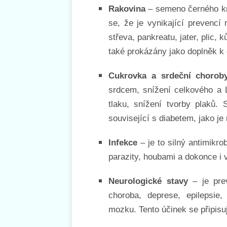
Rakovina
– semeno černého kmí
se, že je vynikající prevencí 
střeva, pankreatu, jater, plic, 
také prokázány jako doplněk k
Cukrovka a srdeční chorob
srdcem, snížení celkového a L
tlaku, snížení tvorby plaků. 
související s diabetem, jako je
Infekce
– je to silný antimikro
parazity, houbami a dokonce i v
Neurologické stavy
– je prev
choroba, deprese, epilepsie
mozku. Tento účinek se připisu