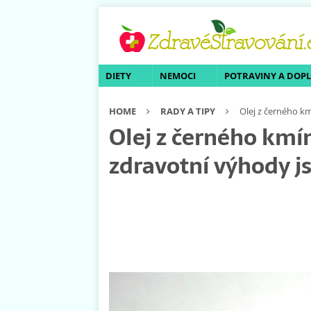
DIETY
NEMOCI
POTRAVINY A DOP
HOME
RADY A TIPY
Olej z černého k
Olej z černého kmí
zdravotní výhody j