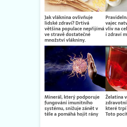
Jak vláknina ovlivňuje
Pravidel
lidské zdraví? Drtivá
vajec nat
většina populace nepřijímá
vliv na ce
ve stravě dostatečné
i zdraví 
množství vlákniny.
Minerál, který podporuje
Želatina 
fungování imunitního
zdravotní
systému, snižuje zánět v
které trp
těle a pomáhá hojit rány
Toto pocí