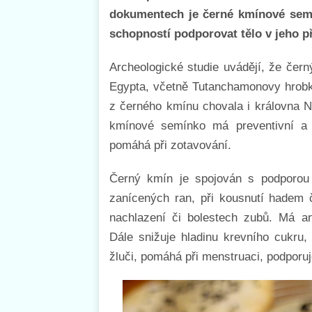
dokumentech je černé kmínové semí
schopností podporovat tělo v jeho 
Archeologické studie uvádějí, že čer
Egypta, včetně Tutanchamonovy hrobky.
z černého kmínu chovala i královna Ne
kmínové semínko má preventivní a re
pomáhá při zotavování.
Černý kmín je spojován s podporou t
zanícených ran, při kousnutí hadem č
nachlazení či bolestech zubů. Má ant
Dále snižuje hladinu krevního cukru, 
žluči, pomáhá při menstruaci, podporuj