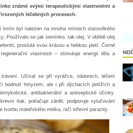
nko známé svými terapeutickými vlastnostmi a
přirozených léčebných procesech.
ný kmín byl nalezen na mnoha místech starověkého
 Používalo se jak semínko, tak olej. V oblibě olej
fertiti, proslulá svou krásou a hebkou pletí. Černé
NEJČ
generační vlastnosti – stimuluje energii těla a
rávení. Užíval se při vyrážce, nádorech, léčení
i bodnutí hmyzem, ale i při dýchacích potížích a
imykotické, antibakteriální a antiseptické účinky.
krevní tlak, potlačuje zánět, podporuje vylučování
e tvorbu mateřského mléka, ničí střevní parazity.