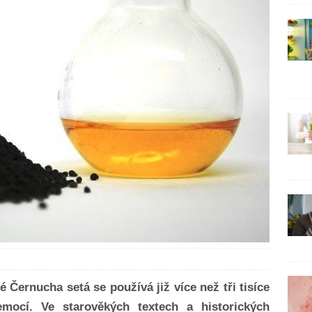
é Černucha setá se používá již více než tři tisíce
mocí. Ve starověkých textech a historických