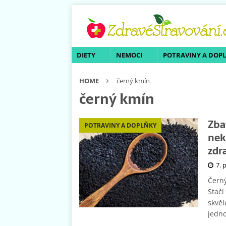
DIETY
NEMOCI
POTRAVINY A DOP
HOME
černý kmín
černý kmín
Zba
POTRAVINY A DOPLŇKY
nek
zdr
7. 
Černý
Stačí
skvěl
jedno