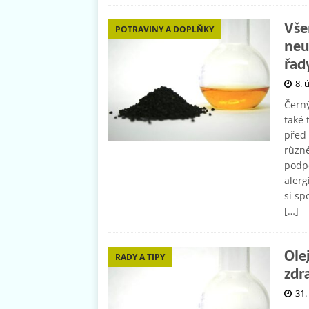
Vše
POTRAVINY A DOPLŇKY
neu
řad
8. 
Černý
také 
před 
různé
podpo
alerg
si sp
[…]
Ole
RADY A TIPY
zdr
31.