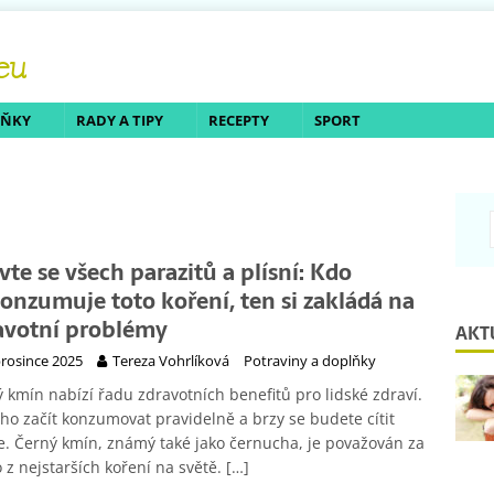
LŇKY
RADY A TIPY
RECEPTY
SPORT
vte se všech parazitů a plísní: Kdo
onzumuje toto koření, ten si zakládá na
avotní problémy
AKT
prosince 2025
Tereza Vohrlíková
Potraviny a doplňky
 kmín nabízí řadu zdravotních benefitů pro lidské zdraví.
 ho začít konzumovat pravidelně a brzy se budete cítit
e. Černý kmín, známý také jako černucha, je považován za
 z nejstarších koření na světě.
[…]