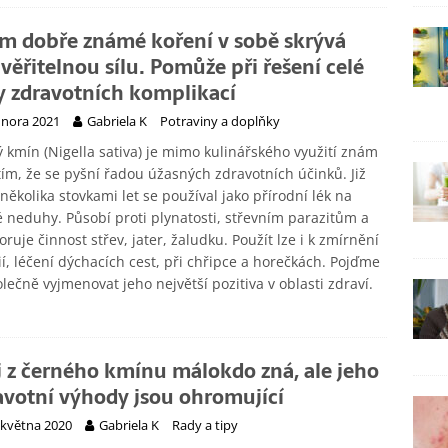
m dobře známé koření v sobě skrývá
věřitelnou sílu. Pomůže při řešení celé
y zdravotních komplikací
února 2021
Gabriela K
Potraviny a doplňky
 kmín (Nigella sativa) je mimo kulinářského využití znám
tím, že se pyšní řadou úžasných zdravotních účinků. Již
několika stovkami let se používal jako přírodní lék na
 neduhy. Působí proti plynatosti, střevním parazitům a
ruje činnost střev, jater, žaludku. Použít lze i k zmírnění
ií, léčení dýchacích cest, při chřipce a horečkách. Pojďme
olečně vyjmenovat jeho největší pozitiva v oblasti zdraví.
j z černého kmínu málokdo zná, ale jeho
avotní výhody jsou ohromující
 května 2020
Gabriela K
Rady a tipy