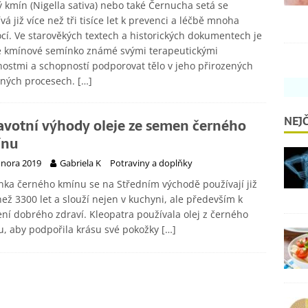
 kmín (Nigella sativa) nebo také Černucha setá se
vá již více než tři tisíce let k prevenci a léčbě mnoha
í. Ve starověkých textech a historických dokumentech je
é kmínové semínko známé svými terapeutickými
nostmi a schopností podporovat tělo v jeho přirozených
bných procesech.
[…]
NEJČ
avotní výhody oleje ze semen černého
ínu
února 2019
Gabriela K
Potraviny a doplňky
ka černého kmínu se na Středním východě používají již
než 3300 let a slouží nejen v kuchyni, ale především k
ní dobrého zdraví. Kleopatra používala olej z černého
, aby podpořila krásu své pokožky
[…]