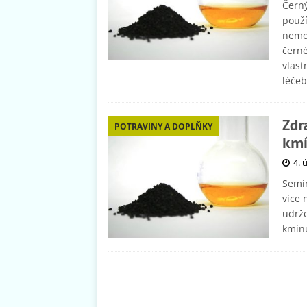
Černý
použí
nemoc
čern
vlast
léče
Zdr
POTRAVINY A DOPLŇKY
km
4. 
Semín
více 
udrže
kmínu