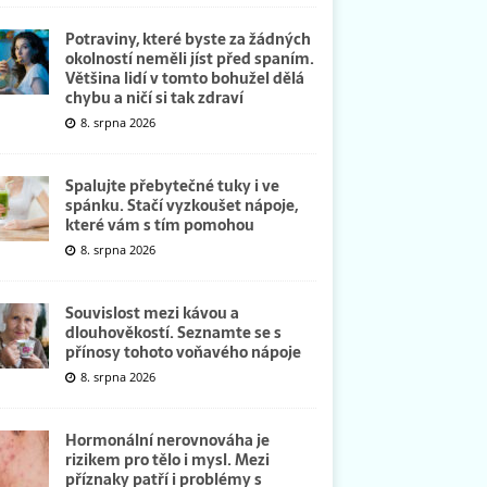
Potraviny, které byste za žádných
okolností neměli jíst před spaním.
Většina lidí v tomto bohužel dělá
chybu a ničí si tak zdraví
8. srpna 2026
Spalujte přebytečné tuky i ve
spánku. Stačí vyzkoušet nápoje,
které vám s tím pomohou
8. srpna 2026
Souvislost mezi kávou a
dlouhověkostí. Seznamte se s
přínosy tohoto voňavého nápoje
8. srpna 2026
Hormonální nerovnováha je
rizikem pro tělo i mysl. Mezi
příznaky patří i problémy s