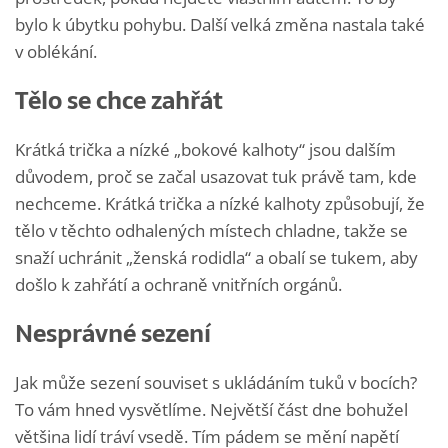
bylo k úbytku pohybu. Další velká změna nastala také
v oblékání.
Tělo se chce zahřát
Krátká trička a nízké „bokové kalhoty“ jsou dalším
důvodem, proč se začal usazovat tuk právě tam, kde
nechceme. Krátká trička a nízké kalhoty způsobují, že
tělo v těchto odhalených místech chladne, takže se
snaží uchránit „ženská rodidla“ a obalí se tukem, aby
došlo k zahřátí a ochraně vnitřních orgánů.
Nesprávné sezení
Jak může sezení souviset s ukládáním tuků v bocích?
To vám hned vysvětlíme. Největší část dne bohužel
většina lidí tráví vsedě. Tím pádem se mění napětí