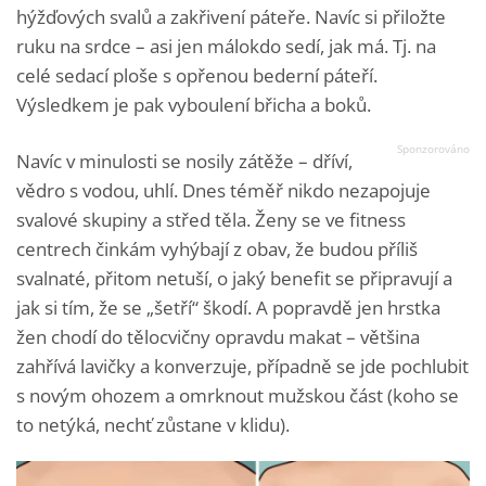
hýžďových svalů a zakřivení páteře. Navíc si přiložte
ruku na srdce – asi jen málokdo sedí, jak má. Tj. na
celé sedací ploše s opřenou bederní páteří.
Výsledkem je pak vyboulení břicha a boků.
Navíc v minulosti se nosily zátěže – dříví,
vědro s vodou, uhlí. Dnes téměř nikdo nezapojuje
svalové skupiny a střed těla. Ženy se ve fitness
centrech činkám vyhýbají z obav, že budou příliš
svalnaté, přitom netuší, o jaký benefit se připravují a
jak si tím, že se „šetří“ škodí. A popravdě jen hrstka
žen chodí do tělocvičny opravdu makat – většina
zahřívá lavičky a konverzuje, případně se jde pochlubit
s novým ohozem a omrknout mužskou část (koho se
to netýká, nechť zůstane v klidu).