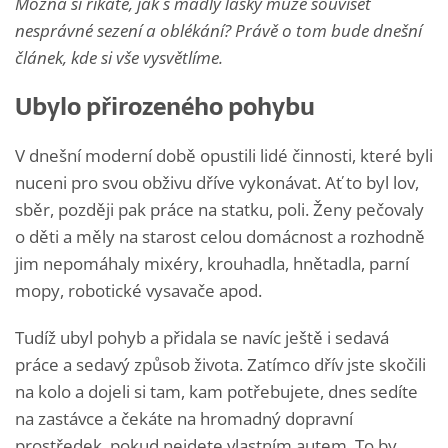
Možná si říkáte, jak s madly lásky může souviset
nesprávné sezení a oblékání? Právě o tom bude dnešní
článek, kde si vše vysvětlíme.
Ubylo přirozeného pohybu
V dnešní moderní době opustili lidé činnosti, které byli
nuceni pro svou obživu dříve vykonávat. Ať to byl lov,
sběr, později pak práce na statku, poli. Ženy pečovaly
o děti a měly na starost celou domácnost a rozhodně
jim nepomáhaly mixéry, krouhadla, hnětadla, parní
mopy, robotické vysavače apod.
Tudíž ubyl pohyb a přidala se navíc ještě i sedavá
práce a sedavý způsob života. Zatímco dřív jste skočili
na kolo a dojeli si tam, kam potřebujete, dnes sedíte
na zastávce a čekáte na hromadný dopravní
prostředek, pokud nejdete vlastním autem. To by