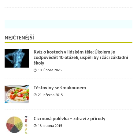
NEJČTENĚJŠÍ
Kvíz o kostech v lidském těle: Úkolem je
zodpovědět 10 otázek, uspěli by i žáci základní
školy
10. února 2026
Těstoviny se šmakounem
21. března 2015
Cizrnová polévka – zdraví z přírody
13. dubna 2015