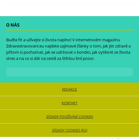
O NÁS
Buďte fit a užívejte si života naplno! V internetovém magazínu
Zdravestravovani.eu
najdete zajímavé články o tom, jak jíst zdravě a
přitom si pochutnat, jak se udržovat v kondici, jak vytěsnit ze života
stres a na co si dát na cestě za štíhlou linií pozor.
REDAKCE
KONTAKT
ZÁSADY POUŽÍVÁNÍ COOKIES
ZÁSADY COOKIES (EU)