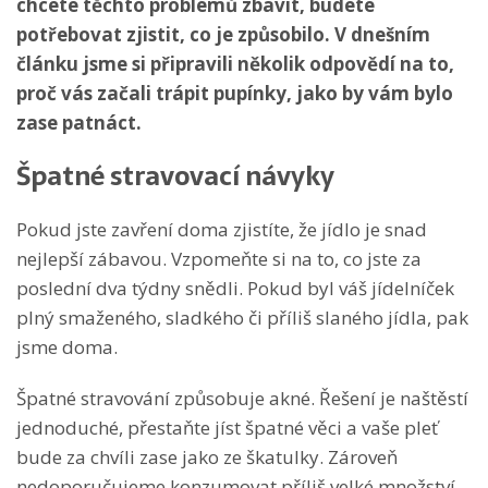
chcete těchto problémů zbavit, budete
potřebovat zjistit, co je způsobilo. V dnešním
článku jsme si připravili několik odpovědí na to,
proč vás začali trápit pupínky, jako by vám bylo
zase patnáct.
Špatné stravovací návyky
Pokud jste zavření doma zjistíte, že jídlo je snad
nejlepší zábavou. Vzpomeňte si na to, co jste za
poslední dva týdny snědli. Pokud byl váš jídelníček
plný smaženého, sladkého či příliš slaného jídla, pak
jsme doma.
Špatné stravování způsobuje akné. Řešení je naštěstí
jednoduché, přestaňte jíst špatné věci a vaše pleť
bude za chvíli zase jako ze škatulky. Zároveň
nedoporučujeme konzumovat příliš velké množství