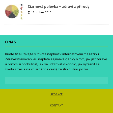
Cizrnová polévka – zdraví z přírody
13. dubna 2015
O NÁS
Buďte fit a užívejte si života naplno! V internetovém magazínu
Zdravestravovani.eu
najdete zajímavé články o tom, jak jíst zdravě
a přitom si pochutnat, jak se udržovat v kondici, jak vytěsnit ze
života stres a na co si dát na cestě za štíhlou linií pozor.
REDAKCE
KONTAKT