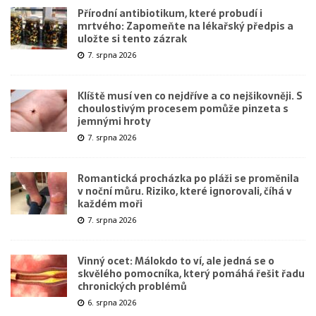
Přírodní antibiotikum, které probudí i
mrtvého: Zapomeňte na lékařský předpis a
uložte si tento zázrak
7. srpna 2026
Klíště musí ven co nejdříve a co nejšikovněji. S
choulostivým procesem pomůže pinzeta s
jemnými hroty
7. srpna 2026
Romantická procházka po pláži se proměnila
v noční můru. Riziko, které ignorovali, číhá v
každém moři
7. srpna 2026
Vinný ocet: Málokdo to ví, ale jedná se o
skvělého pomocníka, který pomáhá řešit řadu
chronických problémů
6. srpna 2026