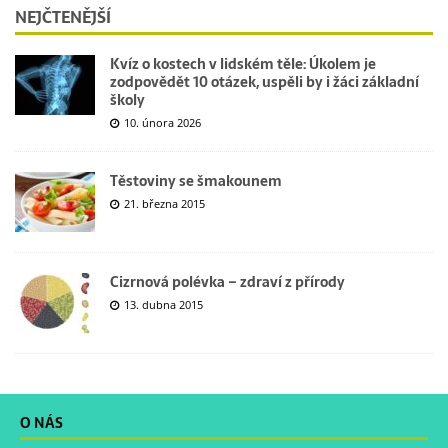
NEJČTENĚJŠÍ
Kvíz o kostech v lidském těle: Úkolem je
zodpovědět 10 otázek, uspěli by i žáci základní
školy
10. února 2026
Těstoviny se šmakounem
21. března 2015
Cizrnová polévka – zdraví z přírody
13. dubna 2015
O NÁS