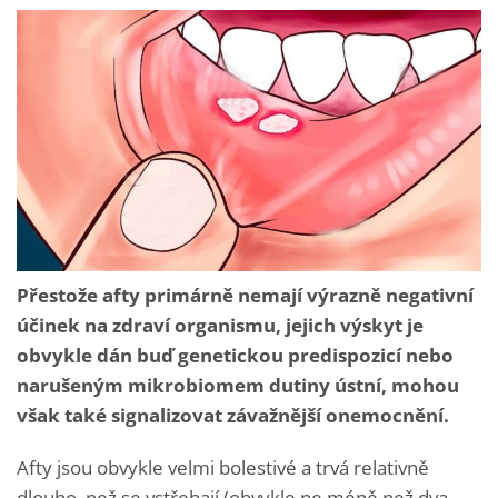
Přestože afty primárně nemají výrazně negativní
účinek na zdraví organismu, jejich výskyt je
obvykle dán buď genetickou predispozicí nebo
narušeným mikrobiomem dutiny ústní, mohou
však také signalizovat závažnější onemocnění.
Afty jsou obvykle velmi bolestivé a trvá relativně
dlouho, než se vstřebají (obvykle ne méně než dva