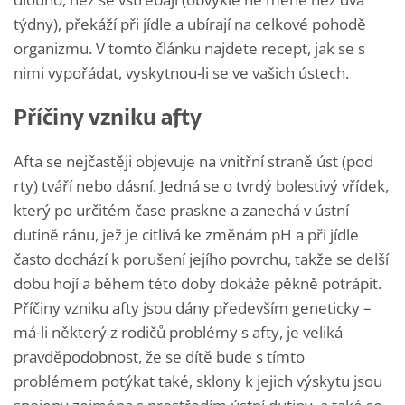
týdny), překáží při jídle a ubírají na celkové pohodě
organizmu. V tomto článku najdete recept, jak se s
nimi vypořádat, vyskytnou-li se ve vašich ústech.
Příčiny vzniku afty
Afta se nejčastěji objevuje na vnitřní straně úst (pod
rty) tváří nebo dásní. Jedná se o tvrdý bolestivý vřídek,
který po určitém čase praskne a zanechá v ústní
dutině ránu, jež je citlivá ke změnám pH a při jídle
často dochází k porušení jejího povrchu, takže se delší
dobu hojí a během této doby dokáže pěkně potrápit.
Příčiny vzniku afty jsou dány především geneticky –
má-li některý z rodičů problémy s afty, je veliká
pravděpodobnost, že se dítě bude s tímto
problémem potýkat také, sklony k jejich výskytu jsou