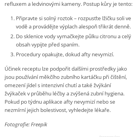
refluxem a ledvinovými kameny. Postup kůry je tento:
Připravte si solný roztok – rozpusťte lžičku soli ve
vodě a provádějte výplach alespoň třikrát denně.
Do sklenice vody vymačkejte půlku citronu a celý
obsah vypijte před spaním.
Procedury opakujte, dokud afty nevymizí.
Účinek receptu lze podpořit dalšími prostředky jako
jsou používání měkčího zubního kartáčku při čištění,
omezení jídel s intenzivní chutí a také žvýkání
žvýkaček v průběhu léčby a zvýšená zubní hygiena.
Pokud po týdnu aplikace afty nevymizí nebo se
nezmírní jejich bolestivost, vyhledejte lékaře.
Fotografie: Freepik