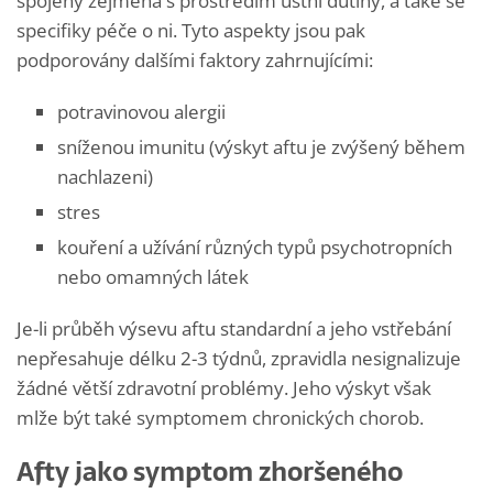
spojeny zejména s prostředím ústní dutiny, a také se
specifiky péče o ni. Tyto aspekty jsou pak
podporovány dalšími faktory zahrnujícími:
potravinovou alergii
sníženou imunitu (výskyt aftu je zvýšený během
nachlazeni)
stres
kouření a užívání různých typů psychotropních
nebo omamných látek
Je-li průběh výsevu aftu standardní a jeho vstřebání
nepřesahuje délku 2-3 týdnů, zpravidla nesignalizuje
žádné větší zdravotní problémy. Jeho výskyt však
mlže být také symptomem chronických chorob.
Afty jako symptom zhoršeného