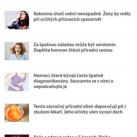
Rakovina útočí velmi nenápadně. Ženy by měly
při určitých příznacích zpozornět
Za špatnou náladou může být serotonin.
Doplňte hormon štěstí přírodní cestou
Nemoci, které bývají často špatně
diagnostikovány. Seznamte se s nimi a
nepodceňujte je
Tento zázračný přírodní elixír doporučují pít i
zkušení lékaři. Jeho účinky vám vyrazí dech