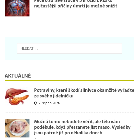
Péče o zdravé srdce v 5 krocích: Riziko
nejčastější příčiny úmrtí je možné snížit
AKTUÁLNĚ
Potraviny, které škodí slinivce okamžitě vyřaďte
ze svého jídelníčku
7. srpna 2026
Možná tomu nebudete věřit, ale tělo vám
poděkuje, když přestanete jíst maso. Výsledky
jsou patrné již po několika dnech