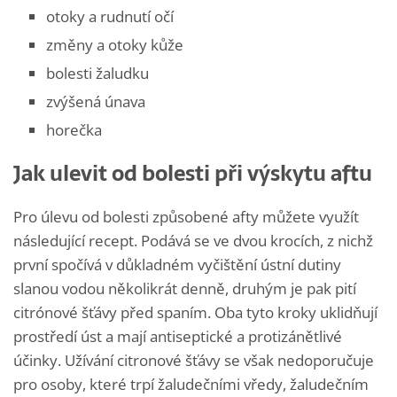
otoky a rudnutí očí
změny a otoky kůže
bolesti žaludku
zvýšená únava
horečka
Jak ulevit od bolesti při výskytu aftu
Pro úlevu od bolesti způsobené afty můžete využít
následující recept. Podává se ve dvou krocích, z nichž
první spočívá v důkladném vyčištění ústní dutiny
slanou vodou několikrát denně, druhým je pak pití
citrónové šťávy před spaním. Oba tyto kroky uklidňují
prostředí úst a mají antiseptické a protizánětlivé
účinky. Užívání citronové šťávy se však nedoporučuje
pro osoby, které trpí žaludečními vředy, žaludečním