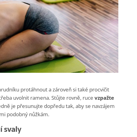
hrudníku protáhnout a zároveň si také procvičit
 třeba uvolnit ramena. Stůjte rovně, ruce
vzpažte
edně je přesunujte dopředu tak, aby se navzájem
elmi podobný nůžkám.
í svaly