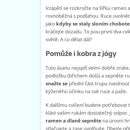
Vzápětí se rozkročte na šířku ramen 
rovnoběžná s podlahou. Ruce uvolněte 
jako
kdyby se staly sloním chobot
kráčejte dozadu. To jsou první dva cvi
světě. A co dělat dál?
Pomůže i kobra z jógy
Tuto ásanu nejspíš velmi dobře znáte
podložku (břichem dolů) a sepněte ru
snažte se
přední část trupu zvednout
kýženého účinku na své ruce a paže.
K dalšímu cvičení budete potřebovat t
klást vašim rukám dostatečný odpor.
ramen a dlaně sepněte
na úrovni hr
stlačujete a zase uvolňujte. Dbejte při