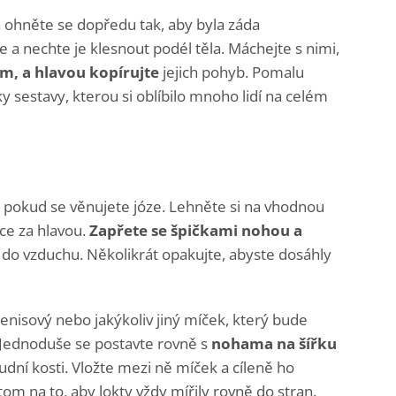
a ohněte se dopředu tak, aby byla záda
a nechte je klesnout podél těla. Máchejte s nimi,
em,
a hlavou kopírujte
jejich pohyb. Pomalu
ky sestavy, kterou si oblíbilo mnoho lidí na celém
, pokud se věnujete józe. Lehněte si na vhodnou
ce za hlavou.
Zapřete se špičkami nohou a
 do vzduchu. Několikrát opakujte, abyste dosáhly
enisový nebo jakýkoliv jiný míček, který bude
 Jednoduše se postavte rovně s
nohama na šířku
udní kosti. Vložte mezi ně míček a cíleně ho
tom na to, aby lokty vždy mířily rovně do stran.