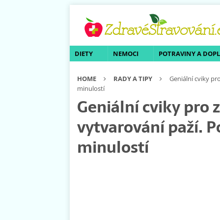
DIETY
NEMOCI
POTRAVINY A DOP
HOME
RADY A TIPY
Geniální cviky pr
minulostí
Geniální cviky pro 
vytvarování paží. 
minulostí