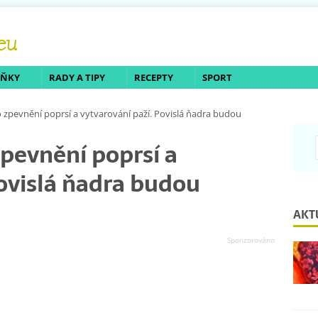
LŇKY
RADY A TIPY
RECEPTY
SPORT
o zpevnění poprsí a vytvarování paží. Povislá ňadra budou
zpevnění poprsí a
Povislá ňadra budou
AKT