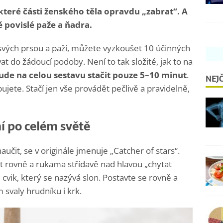
které části ženského těla opravdu „zabrat“. A
 povislé paže a ňadra.
svých prsou a paží, můžete vyzkoušet 10 účinných
t do žádoucí podoby. Není to tak složité, jak to na
de na celou sestavu stačit pouze 5–10 minut
.
NEJČ
jete. Stačí jen vše provádět pečlivě a pravidelně,
í po celém světě
aučit, se v originále jmenuje „Catcher of stars“.
avit rovně a rukama střídavě nad hlavou „chytat
cvik, který se nazývá slon. Postavte se rovně a
 svaly hrudníku i krk.