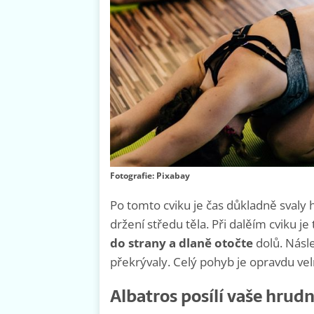
Fotografie: Pixabay
Po tomto cviku je čas důkladně svaly 
držení středu těla. Při dalěím cviku je
do strany a dlaně otočte
dolů. Násl
překrývaly. Celý pohyb je opravdu v
Albatros posílí vaše hrudn