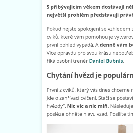
S přibývajícím věkem dostávají ně
největší problém představují právě
Pokud nejste spokojení se vzhledem 
cviků, které vám pomohou je vytvarova
první pohled vypadá. A
denně vám bu
Více opravdu pro svou krásu nepotřebu
říká osobní trenér
Daniel Bubnis
.
Chytání hvězd je populárn
První z cviků, který vás dnes chceme n
Jde o zahřívací cvičení. Stačí se post
hvězdy“.
Nic víc a nic míň.
Následuje 
posléze ohněte hlavu vzad. Posílíte tím