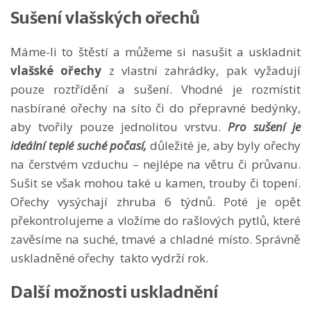
Sušení vlašských ořechů
Máme-li to štěstí a můžeme si nasušit a uskladnit
vlašské ořechy
z vlastní zahrádky, pak vyžadují
pouze roztřídění a sušení. Vhodné je rozmístit
nasbírané ořechy na síto či do přepravné bedýnky,
aby tvořily pouze jednolitou vrstvu.
Pro sušení je
ideální teplé suché počasí,
důležité je, aby byly ořechy
na čerstvém vzduchu – nejlépe na větru či průvanu.
Sušit se však mohou také u kamen, trouby či topení.
Ořechy vysýchají zhruba 6 týdnů. Poté je opět
překontrolujeme a vložíme do rašlových pytlů, které
zavěsíme na suché, tmavé a chladné místo. Správně
uskladněné ořechy takto vydrží rok.
Další možnosti uskladnění