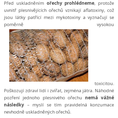
Před uskladněním
ořechy prohlédneme
, protože
uvnitř plesnivějících ořechů vznikají aflatoxiny, což
jsou látky patřící mezi mykotoxiny a vyznačují se
poměrně vysokou
toxicitou.
Poškozují zdraví lidí i zvířat, zejména játra. Náhodné
pozření jednoho plesnivého ořechu
nemá vážné
následky
– myslí se tím pravidelná konzumace
nevhodně uskladněných ořechů.