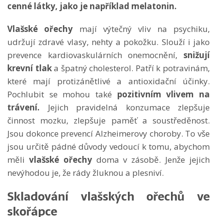
cenné látky, jako je například melatonin.
Vlašské ořechy
mají výtečný vliv na psychiku,
udržují zdravé vlasy, nehty a pokožku. Slouží i jako
prevence kardiovaskulárních onemocnění,
snižují
krevní tlak
a špatný cholesterol. Patří k potravinám,
které mají protizánětlivé a antioxidační účinky.
Pochlubit se mohou také
pozitivním vlivem na
trávení.
Jejich pravidelná konzumace zlepšuje
činnost mozku, zlepšuje paměť a soustředěnost.
Jsou dokonce prevencí Alzheimerovy choroby. To vše
jsou určitě pádné důvody vedoucí k tomu, abychom
měli
vlašské ořechy
doma v zásobě. Jenže jejich
nevýhodou je, že rády žluknou a plesniví.
Skladování vlašských ořechů ve
skořápce