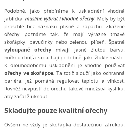
Podobně, jako přebíráme k uskladnění vhodná
jablíčka,
musíme vybrat i vhodné ořechy
. Měly by být
proschlé bez náznaku plísně a zápachu. Zkažené
ořechy poznáme tak, že mají výrazné tmavé
skořápky, pavučinky nebo zelenou plíseň. Špatně
vyloupané ořechy
mívají jasně žlutou barvu,
hořkou chuť a zapáchají podobně, jako žluklé máslo.
K dlouhodobému uskladnění je vhodné používat
ořechy ve skořápce
. Ta totiž slouží jako ochranná
bariéra, jež pomáhá regulovat teplotu a vlhkost.
Rovněž nevpustí do ořechu takové množství kyslíku,
aby začal žluknout.
Skladujte pouze kvalitní ořechy
Ovšem ne vždy je skořápka dostatečnou zárukou.