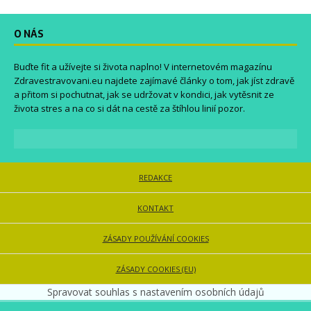
O NÁS
Buďte fit a užívejte si života naplno! V internetovém magazínu
Zdravestravovani.eu
najdete zajímavé články o tom, jak jíst zdravě
a přitom si pochutnat, jak se udržovat v kondici, jak vytěsnit ze
života stres a na co si dát na cestě za štíhlou linií pozor.
REDAKCE
KONTAKT
ZÁSADY POUŽÍVÁNÍ COOKIES
ZÁSADY COOKIES (EU)
Spravovat souhlas s nastavením osobních údajů