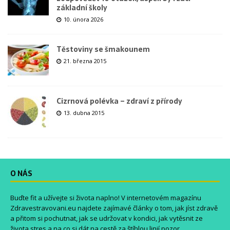
základní školy
10. února 2026
Těstoviny se šmakounem
21. března 2015
Cizrnová polévka – zdraví z přírody
13. dubna 2015
O NÁS
Buďte fit a užívejte si života naplno! V internetovém magazínu
Zdravestravovani.eu
najdete zajímavé články o tom, jak jíst zdravě
a přitom si pochutnat, jak se udržovat v kondici, jak vytěsnit ze
života stres a na co si dát na cestě za štíhlou linií pozor.