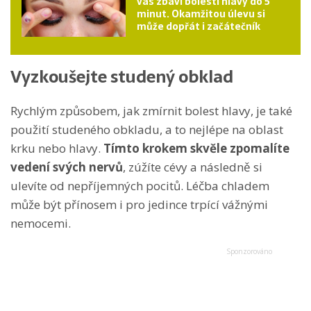
vás zbaví bolesti hlavy do 5
minut. Okamžitou úlevu si
může dopřát i začátečník
Vyzkoušejte studený obklad
Rychlým způsobem, jak zmírnit bolest hlavy, je také
použití studeného obkladu, a to nejlépe na oblast
krku nebo hlavy.
Tímto krokem skvěle zpomalíte
vedení svých nervů
, zúžíte cévy a následně si
ulevíte od nepříjemných pocitů. Léčba chladem
může být přínosem i pro jedince trpící vážnými
nemocemi.