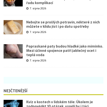
řadu komplikací
7. srpna 2026
Nebojte se prošlých potravin, některé z nich
můžete v klidu jíst i po datu spotřeby
7. srpna 2026
Popraskané paty budou hladké jako miminko.
Mezi účinné spojence patří jablečný ocet i
teplá voda
7. srpna 2026
NEJČTENĚJŠÍ
Kvíz o kostech v lidském těle: Úkolem je
zodpovědět 10 otázek, uspěli by i žáci