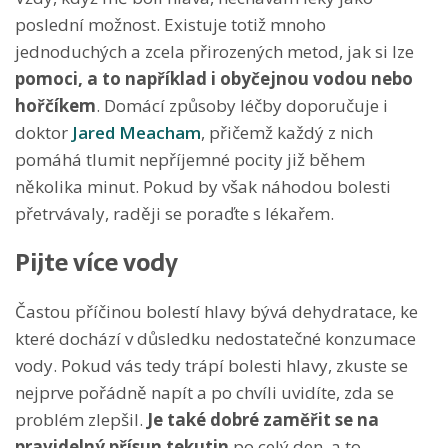
poslední možnost. Existuje totiž mnoho
jednoduchých a zcela přirozených metod, jak si lze
pomoci, a to například i obyčejnou vodou nebo
hořčíkem
. Domácí způsoby léčby doporučuje i
doktor
Jared Meacham
, přičemž každý z nich
pomáhá tlumit nepříjemné pocity již během
několika minut. Pokud by však náhodou bolesti
přetrvávaly, raději se poraďte s lékařem.
Pijte více vody
Častou příčinou bolestí hlavy bývá dehydratace, ke
které dochází v důsledku nedostatečné konzumace
vody. Pokud vás tedy trápí bolesti hlavy, zkuste se
nejprve pořádně napít a po chvíli uvidíte, zda se
problém zlepšil.
Je také dobré zaměřit se na
pravidelný přísun tekutin
po celý den, a to