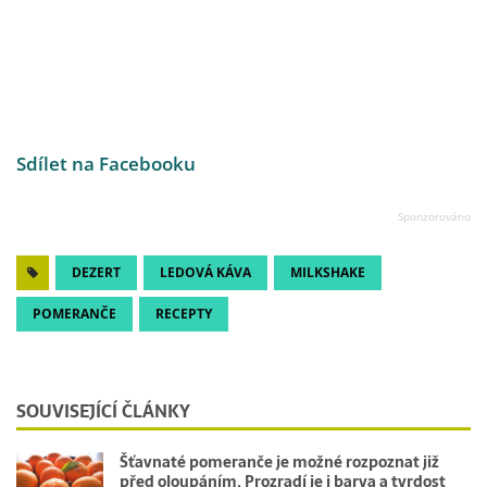
Sdílet na Facebooku
DEZERT
LEDOVÁ KÁVA
MILKSHAKE
POMERANČE
RECEPTY
SOUVISEJÍCÍ ČLÁNKY
Šťavnaté pomeranče je možné rozpoznat již
před oloupáním. Prozradí je i barva a tvrdost