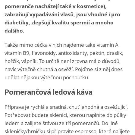
pomeranče nacházejí také v kosmetice),
zabraňují vypadávání vlasů, jsou vhodné i pro
diabetiky, zlepšují kvalitu spermií a mnoho
dalšího.
Takže mimo céčka v nich najdeme také vitamín A,
vitamín B9, flavonoidy, antioxidanty, pektin, draslík,
hořčík, vápník. To určitě není zrovna málo důvodů,
navíc výtečně chutná a osvěží. Pojďme si z něj dnes
udělat nějakou výtečnou pochoutku.
Pomerančová ledová káva
Příprava je rychlá a snadná, chuť lahodná a osvěžující.
Potřebovat budete sklenici, kterou naplníte do půlky
ledem a zalijete šťávou ze tří pomerančů. Do jiné
skleničky/hrníčku si připravíte espresso, které nalijete