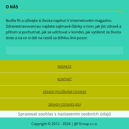
O NÁS
Buďte fit a užívejte si života naplno! V internetovém magazínu
Zdravestravovani.eu
najdete zajímavé články o tom, jak jíst zdravě a
přitom si pochutnat, jak se udržovat v kondici, jak vytěsnit ze života
stres a na co si dát na cestě za štíhlou linií pozor.
REDAKCE
KONTAKT
ZÁSADY POUŽÍVÁNÍ COOKIES
ZÁSADY COOKIES (EU)
Spravovat souhlas s nastavením osobních údajů
Copyright © 2012 - 2024 | JJV Group s.r.o.