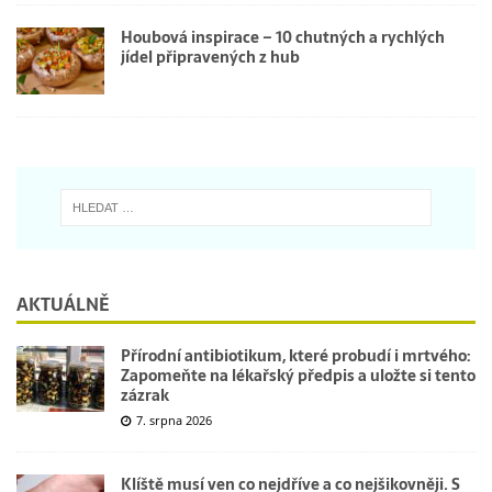
Houbová inspirace – 10 chutných a rychlých
jídel připravených z hub
AKTUÁLNĚ
Přírodní antibiotikum, které probudí i mrtvého:
Zapomeňte na lékařský předpis a uložte si tento
zázrak
7. srpna 2026
Klíště musí ven co nejdříve a co nejšikovněji. S