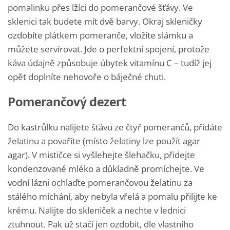
pomalinku přes lžíci do pomerančové šťávy. Ve
sklenici tak budete mít dvě barvy. Okraj skleničky
ozdobíte plátkem pomeranče, vložíte slámku a
můžete servírovat. Jde o perfektní spojení, protože
káva údajně způsobuje úbytek vitamínu C – tudíž jej
opět doplníte nehovoře o báječné chuti.
Pomerančový dezert
Do kastrůlku nalijete šťávu ze čtyř pomerančů, přidáte
želatinu a povaříte (místo želatiny lze použít agar
agar). V mističce si vyšlehejte šlehačku, přidejte
kondenzované mléko a důkladně promíchejte. Ve
vodní lázni ochlaďte pomerančovou želatinu za
stálého míchání, aby nebyla vřelá a pomalu přilijte ke
krému. Nalijte do skleniček a nechte v lednici
ztuhnout. Pak už stačí jen ozdobit, dle vlastního