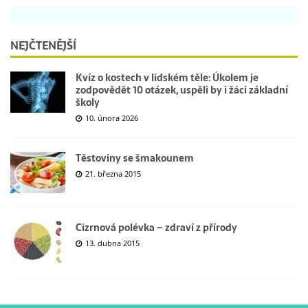
NEJČTENĚJŠÍ
Kvíz o kostech v lidském těle: Úkolem je
zodpovědět 10 otázek, uspěli by i žáci základní
školy
10. února 2026
Těstoviny se šmakounem
21. března 2015
Cizrnová polévka – zdraví z přírody
13. dubna 2015