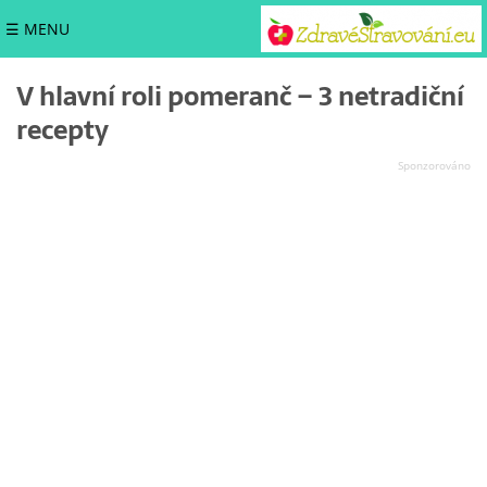
☰ MENU
V hlavní roli pomeranč – 3 netradiční
recepty