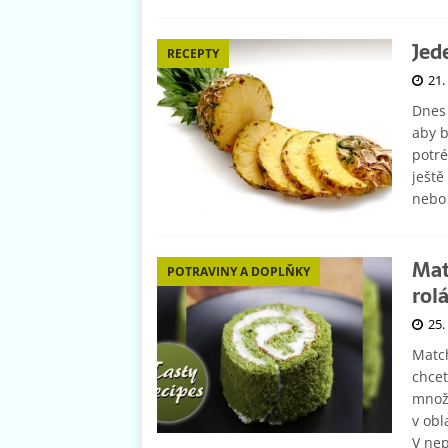
Jed
RECEPTY
21.
Dnes 
aby b
potr
ještě
nebo
Mat
POTRAVINY A DOPLŇKY
rol
25.
Match
chcet
množs
v obl
V ne