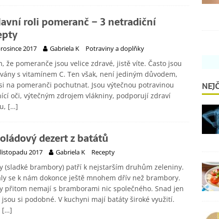
lavní roli pomeranč – 3 netradiční
epty
prosince 2017
Gabriela K
Potraviny a doplňky
, že pomeranče jsou velice zdravé, jistě víte. Často jsou
vány s vitamínem C. Ten však, není jediným důvodem,
NEJČ
si na pomeranči pochutnat. Jsou výtečnou potravinou
ící oči, výtečným zdrojem vlákniny, podporují zdraví
u,
[…]
oládový dezert z batátů
 listopadu 2017
Gabriela K
Recepty
y (sladké brambory) patří k nejstarším druhům zeleniny.
aly se k nám dokonce ještě mnohem dřív než brambory.
y přitom nemají s bramborami nic společného. Snad jen
e jsou si podobné. V kuchyni mají batáty široké využití.
h
[…]