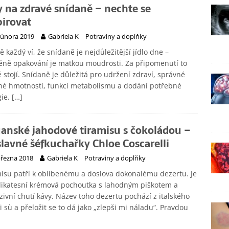
y na zdravé snídaně – nechte se
pirovat
 února 2019
Gabriela K
Potraviny a doplňky
ě každý ví, že snídaně je nejdůležitější jídlo dne –
ně opakování je matkou moudrosti. Za připomenutí to
ě stojí. Snídaně je důležitá pro udržení zdraví, správné
né hmotnosti, funkci metabolismu a dodání potřebné
gie.
[…]
anské jahodové tiramisu s čokoládou –
slavné šéfkuchařky Chloe Coscarelli
března 2018
Gabriela K
Potraviny a doplňky
isu patří k oblíbenému a doslova dokonalému dezertu. Je
likatesní krémová pochoutka s lahodným piškotem a
zivní chutí kávy. Název toho dezertu pochází z italského
i sù a přeložit se to dá jako „zlepši mi náladu“. Pravdou