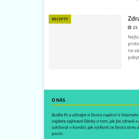
Zdr
RECEPTY
23.
Nejba
proto
na vá
poby
O NÁS
Buďte fit a užívejte si života naplno! V intern
najdete zajímavé články o tom, jak jíst zdravě a
udržovat v kondici, jak vytěsnit ze života stres a 
pozor.