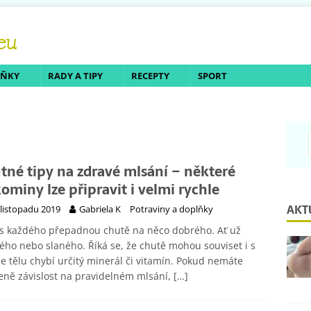
LŇKY
RADY A TIPY
RECEPTY
SPORT
tné tipy na zdravé mlsání – některé
kominy lze připravit i velmi rychle
AKT
 listopadu 2019
Gabriela K
Potraviny a doplňky
s každého přepadnou chutě na něco dobrého. Ať už
ého nebo slaného. Říká se, že chutě mohou souviset i s
že tělu chybí určitý minerál či vitamín. Pokud nemáte
eně závislost na pravidelném mlsání,
[…]