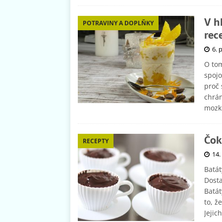
V h
POTRAVINY A DOPLŇKY
rec
6. 
O tom
spojo
proč 
chrán
mozk
Čok
RECEPTY
14.
Batát
Dost
Batát
to, ž
Jejic