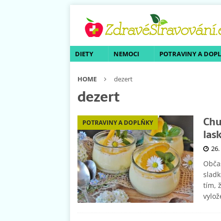
DIETY
NEMOCI
POTRAVINY A DOP
HOME
dezert
dezert
Chu
POTRAVINY A DOPLŇKY
las
26.
Obča
sladk
tím, 
vylož