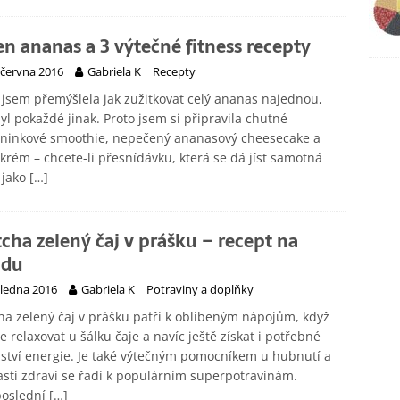
en ananas a 3 výtečné fitness recepty
 června 2016
Gabriela K
Recepty
jsem přemýšlela jak zužitkovat celý ananas najednou,
yl pokaždé jinak. Proto jsem si připravila chutné
éninkové smoothie, nepečený ananasový cheesecake a
 krém – chcete-li přesnídávku, která se dá jíst samotná
 jako
[…]
cha zelený čaj v prášku – recept na
ádu
 ledna 2016
Gabriela K
Potraviny a doplňky
a zelený čaj v prášku patří k oblíbeným nápojům, když
e relaxovat u šálku čaje a navíc ještě získat i potřebné
tví energie. Je také výtečným pomocníkem u hubnutí a
asti zdraví se řadí k populárním superpotravinám.
poslední
[…]