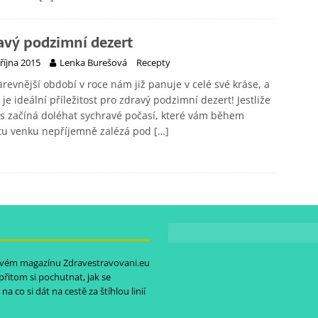
avý podzimní dezert
 října 2015
Lenka Burešová
Recepty
revnější období v roce nám již panuje v celé své kráse, a
 je ideální příležitost pro zdravý podzimní dezert! Jestliže
s začíná doléhat sychravé počasí, které vám během
tu venku nepříjemně zalézá pod
[…]
etovém magazínu
Zdravestravovani.eu
 přitom si pochutnat, jak se
na co si dát na cestě za štíhlou linií