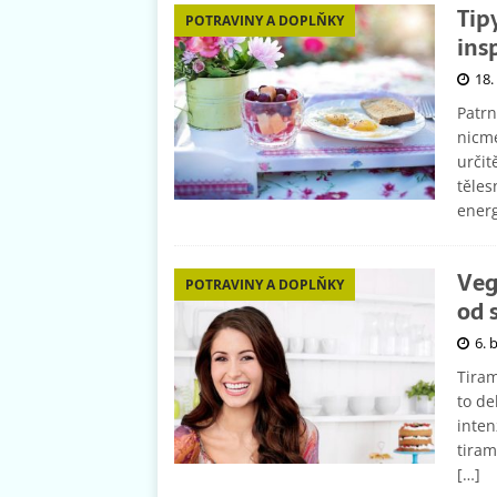
Tip
POTRAVINY A DOPLŇKY
ins
18.
Patrn
nicmé
určit
těles
ener
Veg
POTRAVINY A DOPLŇKY
od 
6. 
Tiram
to de
inten
tiram
[…]