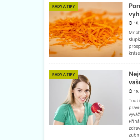
Pom
RADY A TIPY
vyh
10.
Mnoh
slupk
prosp
krás
Nej
RADY A TIPY
vaš
19.
Touží
pravi
vyváž
Přin
zdrav
zubn