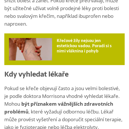
snížit bolest a zánět. Pokud křeče přetrvávají, může
být užitečné užívat volně prodejné léky proti bolesti
nebo svalovým křečím, například ibuprofen nebo
naproxen.
Křečové žíly nejsou jen
estetickou vadou. Poradí si s
nimi vláknina i pohyb
Kdy vyhledat lékaře
Pokud se křeče objevují často a jsou velmi bolestivé,
je podle doktora Morrisona vhodné vyhledat lékaře.
Mohou
být příznakem vážnějších zdravotních
problémů
, které vyžadují odbornou léčbu. Lékař
může provést vyšetření a doporučit speciální terapie,
jako je fyzioterapie nebo léčba elektrolyty.