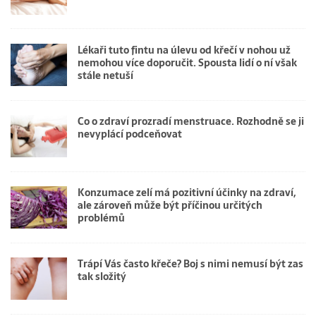
Lékaři tuto fintu na úlevu od křečí v nohou už
nemohou více doporučit. Spousta lidí o ní však
stále netuší
Co o zdraví prozradí menstruace. Rozhodně se ji
nevyplácí podceňovat
Konzumace zelí má pozitivní účinky na zdraví,
ale zároveň může být příčinou určitých
problémů
Trápí Vás často křeče? Boj s nimi nemusí být zas
tak složitý