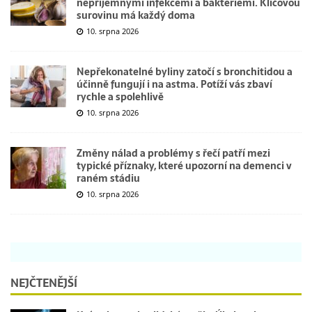
nepříjemnými infekcemi a bakteriemi. Klíčovou
surovinu má každý doma
10. srpna 2026
Nepřekonatelné byliny zatočí s bronchitidou a
účinně fungují i na astma. Potíží vás zbaví
rychle a spolehlivě
10. srpna 2026
Změny nálad a problémy s řečí patří mezi
typické příznaky, které upozorní na demenci v
raném stádiu
10. srpna 2026
NEJČTENĚJŠÍ