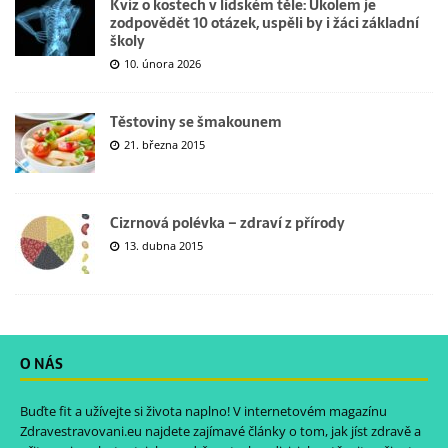
Kvíz o kostech v lidském těle: Úkolem je
zodpovědět 10 otázek, uspěli by i žáci základní
školy
10. února 2026
Těstoviny se šmakounem
21. března 2015
Cizrnová polévka – zdraví z přírody
13. dubna 2015
O NÁS
Buďte fit a užívejte si života naplno! V internetovém magazínu
Zdravestravovani.eu
najdete zajímavé články o tom, jak jíst zdravě a