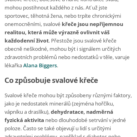
mohou postihnout každého z nás. Ať už jste
sportovec, těhotná žena, nebo trpíte chronickými
onemocněními, svalové
křeče jsou nepříjemnou
realitou, která může výrazně ovlivnit váš
každodenní život
. Přestože jsou svalové křeče
obecně neškodné, mohou být i signálem určitých
zdravotních problémů nebo nedostatků v těle, varuje
lékařka
Alana Biggers
.
Co způsobuje svalové křeče
Svalové křeče mohou být způsobeny různými faktory,
jako je nedostatek minerálů (zejména hořčíku,
vápníku a draslíku),
dehydratace, nadměrná
fyzická aktivita
nebo dlouhodobé setrvání v jedné
poloze. Často se také objevují u lidí s určitými
zdravotními problémy, například s diabetes nebo