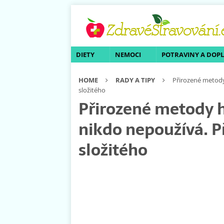
DIETY
NEMOCI
POTRAVINY A DOP
HOME
RADY A TIPY
Přirozené metody
složitého
Přirozené metody h
nikdo nepoužívá. P
složitého