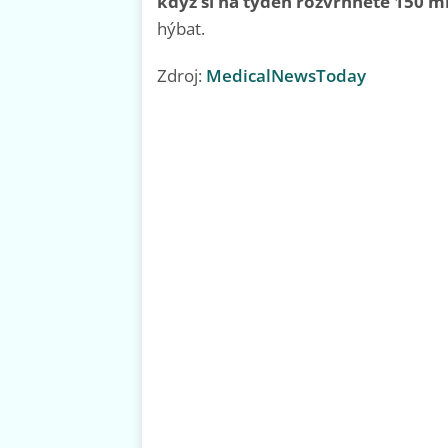
když si na týden rozvrhnete 150 m
hýbat.
Zdroj:
MedicalNewsToday