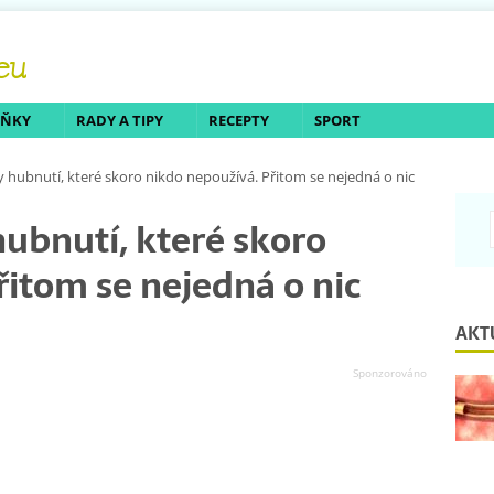
LŇKY
RADY A TIPY
RECEPTY
SPORT
 hubnutí, které skoro nikdo nepoužívá. Přitom se nejedná o nic
ubnutí, které skoro
řitom se nejedná o nic
AKT