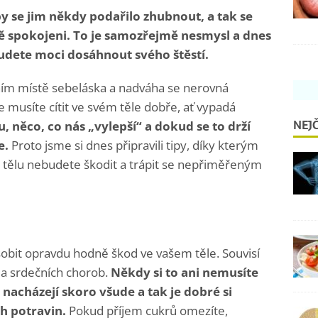
e by se jim někdy podařilo zhubnout, a tak se
ně spokojeni. To je samozřejmě nesmysl a dnes
budete moci dosáhnout svého štěstí.
vním místě sebeláska a nadváha se nerovná
 musíte cítit ve svém těle dobře, ať vypadá
NEJČ
něco, co nás „vylepší“ a dokud se to drží
e.
Proto jsme si dnes připravili tipy, díky kterým
tělu nebudete škodit a trápit se nepřiměřeným
bit opravdu hodně škod ve vašem těle. Souvisí
 a srdečních chorob.
Někdy si to ani nemusíte
nacházejí skoro všude a tak je dobré si
h potravin.
Pokud příjem cukrů omezíte,