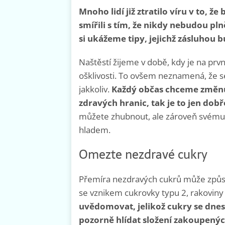
Mnoho lidí již ztratilo víru v to, ž
smířili s tím, že nikdy nebudou pl
si ukážeme tipy, jejichž zásluhou 
Naštěstí žijeme v době, kdy je na pr
ošklivosti. To ovšem neznamená, že se
jakkoliv.
Každý občas chceme změnu, 
zdravých hranic, tak je to jen dobř
můžete zhubnout, ale zároveň svému 
hladem.
Omezte nezdravé cukry
Přemíra nezdravých cukrů může způso
se vznikem cukrovky typu 2, rakoviny
uvědomovat, jelikož cukry se dnes 
pozorně hlídat složení zakoupenýc