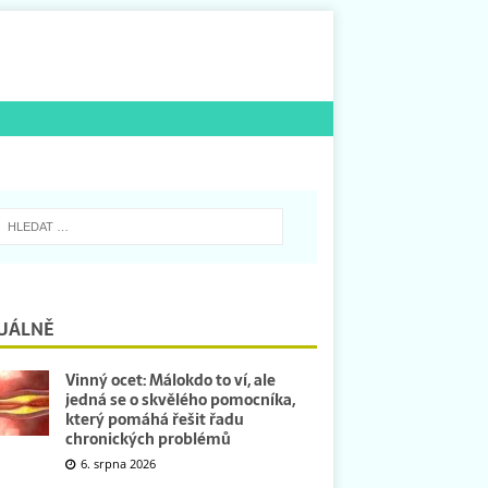
UÁLNĚ
Vinný ocet: Málokdo to ví, ale
jedná se o skvělého pomocníka,
který pomáhá řešit řadu
chronických problémů
6. srpna 2026