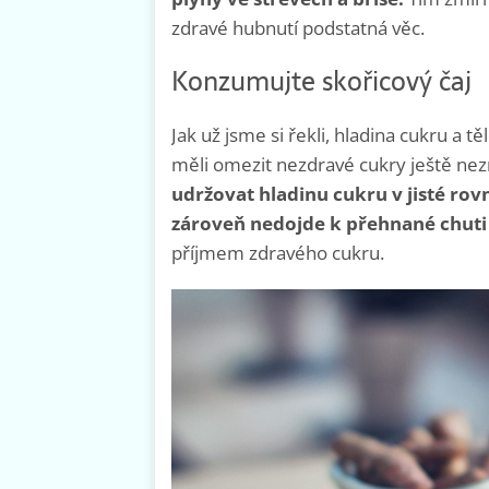
zdravé hubnutí podstatná věc.
Konzumujte skořicový čaj
Jak už jsme si řekli, hladina cukru a t
měli omezit nezdravé cukry ještě ne
udržovat hladinu cukru v jisté rov
zároveň nedojde k přehnané chuti k
příjmem zdravého cukru.