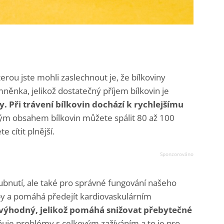
terou jste mohli zaslechnout je, že bílkoviny
ěnka, jelikož dostatečný příjem bílkovin je
hy. Při trávení bílkovin dochází k rychlejšímu
kým obsahem bílkovin můžete spálit 80 až 100
 cítit plnější.
hubnutí, ale také pro správné fungování našeho
uby a pomáhá předejít kardiovaskulárním
 výhodný, jelikož pomáhá snižovat přebytečné
uje problémy s celkovým zažíváním a to je pro