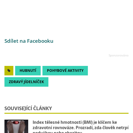
Sdílet na Facebooku
HUBNUTÍ
POHYBOVÉ AKTIVITY
ZDRAVÝ JÍDELNÍČEK
SOUVISEJÍCÍ ČLÁNKY
Index tělesné hmotnosti (BMI) je klíčem ke
zdravotní rovnováze. Prozradí, zda člověk netrpí
podváhou nebo obezitou