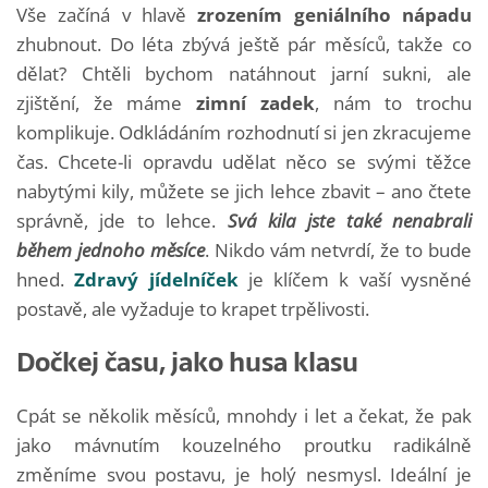
Vše začíná v hlavě
zrozením geniálního nápadu
zhubnout. Do léta zbývá ještě pár měsíců, takže co
dělat? Chtěli bychom natáhnout jarní sukni, ale
zjištění, že máme
zimní zadek
, nám to trochu
komplikuje. Odkládáním rozhodnutí si jen zkracujeme
čas. Chcete-li opravdu udělat něco se svými těžce
nabytými kily, můžete se jich lehce zbavit – ano čtete
správně, jde to lehce.
Svá kila jste také nenabrali
během jednoho měsíce
. Nikdo vám netvrdí, že to bude
hned.
Zdravý jídelníček
je klíčem k vaší vysněné
postavě, ale vyžaduje to krapet trpělivosti.
Dočkej času, jako husa klasu
Cpát se několik měsíců, mnohdy i let a čekat, že pak
jako mávnutím kouzelného proutku radikálně
změníme svou postavu, je holý nesmysl. Ideální je