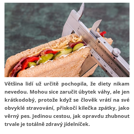
Většina lidí už určitě pochopila, že diety nikam
nevedou. Mohou sice zaručit úbytek váhy, ale jen
krátkodobý, protože když se člověk vrátí na své
obvyklé stravování, přiskočí kilečka zpátky, jako
věrný pes. Jedinou cestou, jak opravdu zhubnout
trvale je totálně zdravý jídelníček.