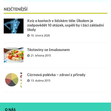
NEJČTENĚJŠÍ
Kvíz o kostech v lidském těle: Úkolem je
zodpovědět 10 otázek, uspěli by i žáci základní
školy
10. února 2026
Těstoviny se šmakounem
21. března 2015
Cizrnová polévka – zdraví z přírody
13. dubna 2015
O NÁS