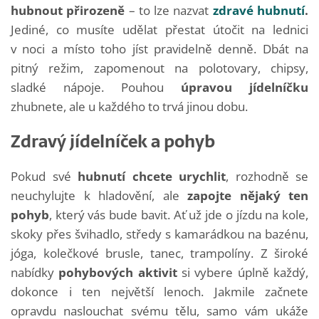
hubnout přirozeně
– to lze nazvat
zdravé hubnutí
.
Jediné, co musíte udělat přestat útočit na lednici
v noci a místo toho jíst pravidelně denně. Dbát na
pitný režim, zapomenout na polotovary, chipsy,
sladké nápoje. Pouhou
úpravou jídelníčku
zhubnete, ale u každého to trvá jinou dobu.
Zdravý jídelníček a pohyb
Pokud své
hubnutí chcete urychlit
, rozhodně se
neuchylujte k hladovění, ale
zapojte nějaký ten
pohyb
, který vás bude bavit. Ať už jde o jízdu na kole,
skoky přes švihadlo, středy s kamarádkou na bazénu,
jóga, kolečkové brusle, tanec, trampolíny. Z široké
nabídky
pohybových aktivit
si vybere úplně každý,
dokonce i ten největší lenoch. Jakmile začnete
opravdu naslouchat svému tělu, samo vám ukáže