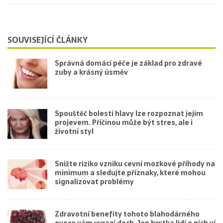
SOUVISEJÍCÍ ČLÁNKY
Správná domácí péče je základ pro zdravé
zuby a krásný úsměv
Spouštěč bolesti hlavy lze rozpoznat jejím
projevem. Příčinou může být stres, ale i
životní styl
Snižte riziko vzniku cevní mozkové příhody na
minimum a sledujte příznaky, které mohou
signalizovat problémy
Zdravotní benefity tohoto blahodárného
ovoce vám vyrazí dech. Jen hrstka lidí o nich ví