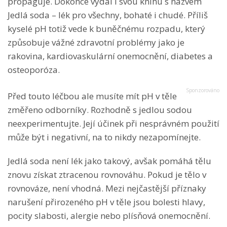
propaguje. Dokonce vydal i svou knihu s názvem
Jedlá soda – lék pro všechny, bohaté i chudé. Příliš
kyselé pH totiž vede k buněčnému rozpadu, který
způsobuje vážné zdravotní problémy jako je
rakovina, kardiovaskulární onemocnění, diabetes a
osteoporóza.
Před touto léčbou ale musíte mít pH v těle
změřeno odborníky. Rozhodně s jedlou sodou
neexperimentujte. Její účinek při nesprávném použití
může být i negativní, na to nikdy nezapomínejte.
Jedlá soda není lék jako takový, avšak pomáhá tělu
znovu získat ztracenou rovnováhu. Pokud je tělo v
rovnováze, není vhodná. Mezi nejčastější příznaky
narušení přirozeného pH v těle jsou bolesti hlavy,
pocity slabosti, alergie nebo plísňová onemocnění.