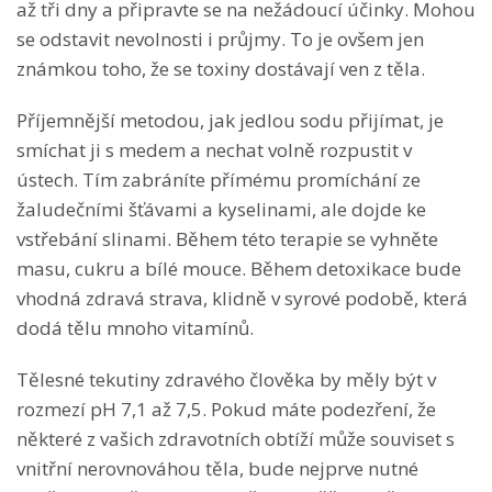
až tři dny a připravte se na nežádoucí účinky. Mohou
se odstavit nevolnosti i průjmy. To je ovšem jen
známkou toho, že se toxiny dostávají ven z těla.
Příjemnější metodou, jak jedlou sodu přijímat, je
smíchat ji s medem a nechat volně rozpustit v
ústech. Tím zabráníte přímému promíchání ze
žaludečními šťávami a kyselinami, ale dojde ke
vstřebání slinami. Během této terapie se vyhněte
masu, cukru a bílé mouce. Během detoxikace bude
vhodná zdravá strava, klidně v syrové podobě, která
dodá tělu mnoho vitamínů.
Tělesné tekutiny zdravého člověka by měly být v
rozmezí pH 7,1 až 7,5. Pokud máte podezření, že
některé z vašich zdravotních obtíží může souviset s
vnitřní nerovnováhou těla, bude nejprve nutné