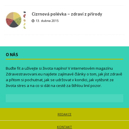
Cizrnová polévka – zdraví z přírody
13. dubna 2015
O NÁS
Buďte fit a užívejte si života naplno! V internetovém magazínu
Zdravestravovani.eu
najdete zajímavé články o tom, jak jíst zdravě
a přitom si pochutnat, jak se udržovat v kondici, jak vytěsnit ze
života stres a na co si dát na cestě za štíhlou linií pozor.
REDAKCE
KONTAKT