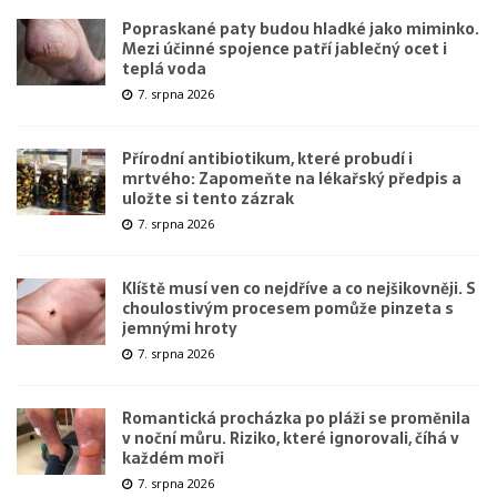
Popraskané paty budou hladké jako miminko.
Mezi účinné spojence patří jablečný ocet i
teplá voda
7. srpna 2026
Přírodní antibiotikum, které probudí i
mrtvého: Zapomeňte na lékařský předpis a
uložte si tento zázrak
7. srpna 2026
Klíště musí ven co nejdříve a co nejšikovněji. S
choulostivým procesem pomůže pinzeta s
jemnými hroty
7. srpna 2026
Romantická procházka po pláži se proměnila
v noční můru. Riziko, které ignorovali, číhá v
každém moři
7. srpna 2026