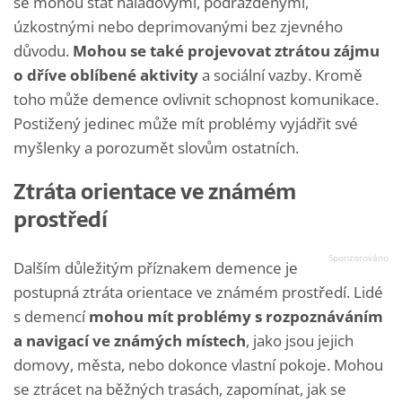
se mohou stát náladovými, podrážděnými,
úzkostnými nebo deprimovanými bez zjevného
důvodu.
Mohou se také projevovat ztrátou zájmu
o dříve oblíbené aktivity
a sociální vazby. Kromě
toho může demence ovlivnit schopnost komunikace.
Postižený jedinec může mít problémy vyjádřit své
myšlenky a porozumět slovům ostatních.
Ztráta orientace ve známém
prostředí
Dalším důležitým příznakem demence je
postupná ztráta orientace ve známém prostředí. Lidé
s demencí
mohou mít problémy s rozpoznáváním
a navigací ve známých místech
, jako jsou jejich
domovy, města, nebo dokonce vlastní pokoje. Mohou
se ztrácet na běžných trasách, zapomínat, jak se