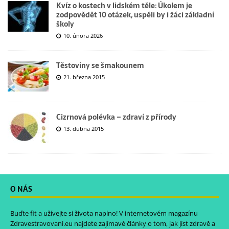
Kvíz o kostech v lidském těle: Úkolem je
zodpovědět 10 otázek, uspěli by i žáci základní
školy
10. února 2026
Těstoviny se šmakounem
21. března 2015
Cizrnová polévka – zdraví z přírody
13. dubna 2015
O NÁS
Buďte fit a užívejte si života naplno! V internetovém magazínu
Zdravestravovani.eu
najdete zajímavé články o tom, jak jíst zdravě a