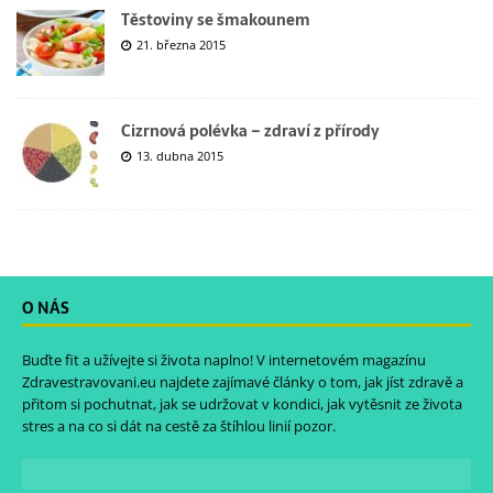
Těstoviny se šmakounem
21. března 2015
Cizrnová polévka – zdraví z přírody
13. dubna 2015
O NÁS
Buďte fit a užívejte si života naplno! V internetovém magazínu
Zdravestravovani.eu
najdete zajímavé články o tom, jak jíst zdravě a
přitom si pochutnat, jak se udržovat v kondici, jak vytěsnit ze života
stres a na co si dát na cestě za štíhlou linií pozor.