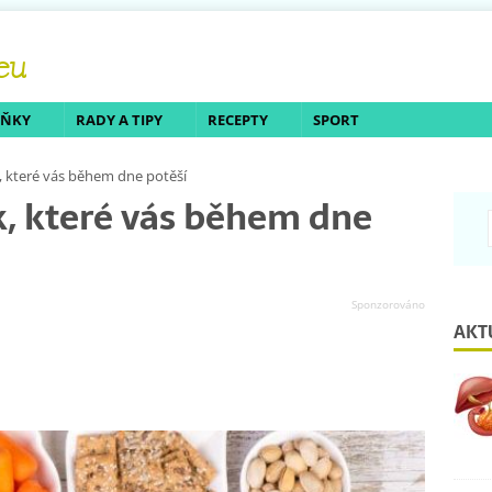
LŇKY
RADY A TIPY
RECEPTY
SPORT
, které vás během dne potěší
k, které vás během dne
AKT