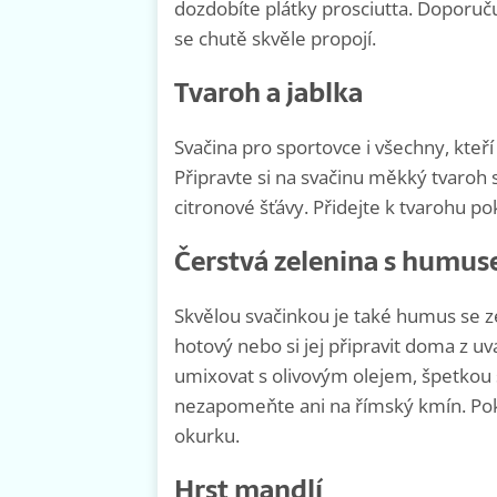
dozdobíte plátky prosciutta. Doporuču
se chutě skvěle propojí.
Tvaroh a jablka
Svačina pro sportovce i všechny, kteří 
Připravte si na svačinu měkký tvaroh 
citronové šťávy. Přidejte k tvarohu po
Čerstvá zelenina s humu
Skvělou svačinkou je také humus se 
hotový nebo si jej připravit doma z uv
umixovat s olivovým olejem, špetkou s
nezapomeňte ani na římský kmín. Pokr
okurku.
Hrst mandlí