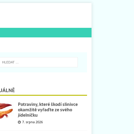
UÁLNĚ
Potraviny, které škodí slinivce
okamžitě vyřaďte ze svého
jídelníčku
7. srpna 2026