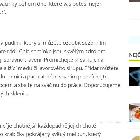
 svačinky během dne, které vás potěší nejen
tí.
ia pudink, který si můžete ozdobit sezónním
e rádi. Chia semínka jsou skvělým zdrojem
NEJČ
 správné trávení. Promíchejte ¼ šálku chia
a lžící medu či javorového sirupu. Přidat můžete
 do lednici a párkrát před spaním promíchejte.
vocem a sbalte na svačinu do práce. Doporučujeme
ých sklenic.
encí je chutnější, každopádně jejich chutě
do krabičky pokrájený světlý meloun, který