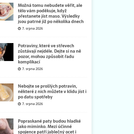
Možná tomu nebudete věřit, ale
tělo vám poděkuje, když
přestanete jíst maso. Výsledky
jsou patrné již po několika dnech
7. srpna 2026
Potraviny, které ve střevech
zůstávají nejdéle. Dejte si na ně
pozor, mohou způsobit řadu
komplikací
7. srpna 2026
Nebojte se prošlých potravin,
některé z nich můžete v klidu jíst i
po datu spotřeby
7. srpna 2026
Popraskané paty budou hladké
jako miminko. Mezi účinné
spojence patří jablečný ocet i