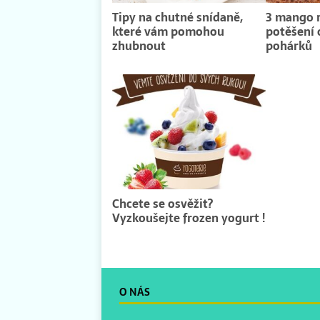
Tipy na chutné snídaně,
3 mango r
které vám pomohou
potěšení
zhubnout
pohárků
Chcete se osvěžit?
Vyzkoušejte frozen yogurt !
O NÁS