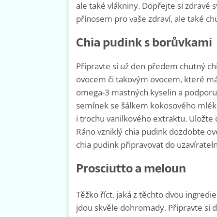
ale také vlákniny. Dopřejte si zdravé
přínosem pro vaše zdraví, ale také chu
Chia pudink s borůvkami
Připravte si už den předem chutný ch
ovocem či takovým ovocem, které mát
omega-3 mastných kyselin a podporují
semínek se šálkem kokosového mléka 
i trochu vanilkového extraktu. Uložte
Ráno vzniklý chia pudink dozdobte o
chia pudink připravovat do uzavírateln
Prosciutto a meloun
Těžko říct, jaká z těchto dvou ingredi
jdou skvěle dohromady. Připravte si 