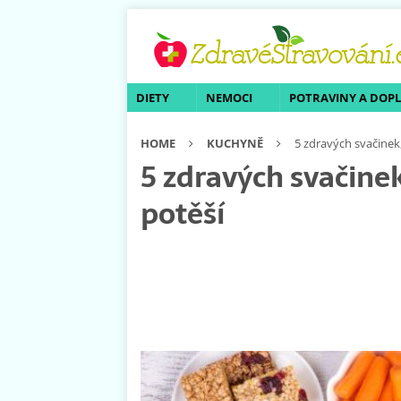
DIETY
NEMOCI
POTRAVINY A DOP
HOME
KUCHYNĚ
5 zdravých svačinek
5 zdravých svačine
potěší