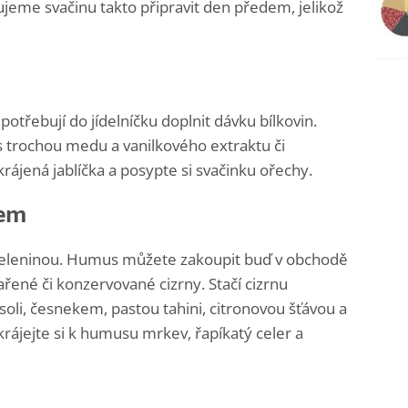
jeme svačinu takto připravit den předem, jelikož
potřebují do jídelníčku doplnit dávku bílkovin.
s trochou medu a vanilkového extraktu či
krájená jablíčka a posypte si svačinku ořechy.
sem
zeleninou. Humus můžete zakoupit buď v obchodě
ařené či konzervované cizrny. Stačí cizrnu
oli, česnekem, pastou tahini, citronovou šťávou a
ájejte si k humusu mrkev, řapíkatý celer a