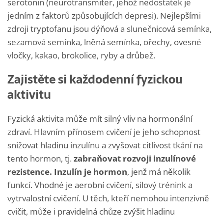
serotonin (neurotransmiter, jehož nedostatek je
jedním z faktorů způsobujících depresi). Nejlepšími
zdroji tryptofanu jsou dýňová a slunečnicová semínka,
sezamová semínka, lněná semínka, ořechy, ovesné
vločky, kakao, brokolice, ryby a drůbež.
Zajistěte si každodenní fyzickou
aktivitu
Fyzická aktivita může mít silný vliv na hormonální
zdraví. Hlavním přínosem cvičení je jeho schopnost
snižovat hladinu inzulínu a zvyšovat citlivost tkání na
tento hormon, tj.
zabraňovat rozvoji inzulínové
rezistence. Inzulín je hormon
, jenž má několik
funkcí. Vhodné je aerobní cvičení, silový trénink a
vytrvalostní cvičení. U těch, kteří nemohou intenzivně
cvičit, může i pravidelná chůze zvýšit hladinu