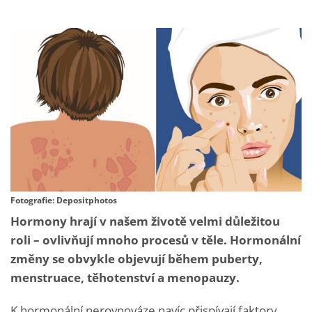
Fotografie: Depositphotos
Hormony hrají v našem životě velmi důležitou
roli – ovlivňují mnoho procesů v těle. Hormonální
změny se obvykle objevují během puberty,
menstruace, těhotenství a menopauzy.
K hormonální nerovnováze navíc přispívají faktory,