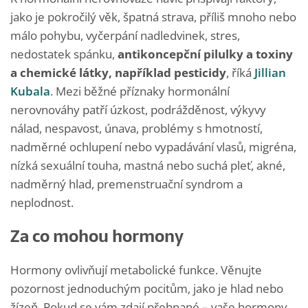
jako je pokročilý věk, špatná strava, příliš mnoho nebo
málo pohybu, vyčerpání nadledvinek, stres,
nedostatek spánku,
antikoncepční pilulky a toxiny
a chemické látky, například pesticidy
, říká
Jillian
Kubala
. Mezi běžné příznaky hormonální
nerovnováhy patří úzkost, podrážděnost, výkyvy
nálad, nespavost, únava, problémy s hmotností,
nadměrné ochlupení nebo vypadávání vlasů, migréna,
nízká sexuální touha, mastná nebo suchá pleť, akné,
nadměrný hlad, premenstruační syndrom a
neplodnost.
Za co mohou hormony
Hormony ovlivňují metabolické funkce. Věnujte
pozornost jednoduchým pocitům, jako je hlad nebo
žízeň. Pokud se vám zdají přehnané – vaše hormony