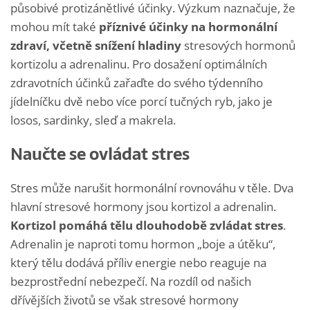
působivé protizánětlivé účinky. Výzkum naznačuje, že
mohou mít také
příznivé účinky na hormonální
zdraví, včetně snížení hladiny
stresových hormonů
kortizolu a adrenalinu. Pro dosažení optimálních
zdravotních účinků zařaďte do svého týdenního
jídelníčku dvě nebo více porcí tučných ryb, jako je
losos, sardinky, sleď a makrela.
Naučte se ovládat stres
Stres může narušit hormonální rovnováhu v těle. Dva
hlavní stresové hormony jsou kortizol a adrenalin.
Kortizol pomáhá tělu dlouhodobě zvládat stres
.
Adrenalin je naproti tomu hormon „boje a útěku“,
který tělu dodává příliv energie nebo reaguje na
bezprostřední nebezpečí. Na rozdíl od našich
dřívějších životů se však stresové hormony