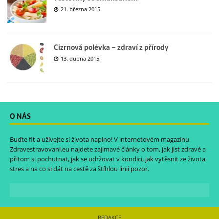
21. března 2015
Cizrnová polévka – zdraví z přírody
13. dubna 2015
O NÁS
Buďte fit a užívejte si života naplno! V internetovém magazínu
Zdravestravovani.eu
najdete zajímavé články o tom, jak jíst zdravě a
přitom si pochutnat, jak se udržovat v kondici, jak vytěsnit ze života
stres a na co si dát na cestě za štíhlou linií pozor.
REDAKCE