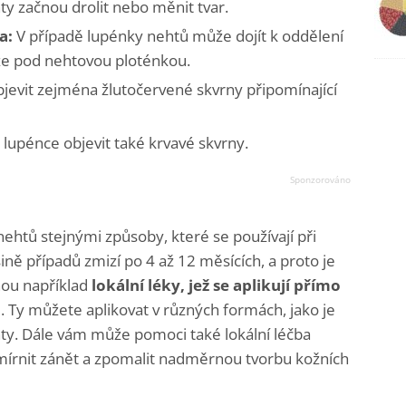
ty začnou drolit nebo měnit tvar.
a:
V případě lupénky nehtů může dojít k oddělení
ůže pod nehtovou ploténkou.
evit zejména žlutočervené skvrny připomínající
lupénce objevit také krvavé skvrny.
ehtů stejnými způsoby, které se používají při
ině případů zmizí po 4 až 12 měsících, a proto je
hou například
lokální léky, jež se aplikují přímo
 Ty můžete aplikovat v různých formách, jako je
ty. Dále vám může pomoci také lokální léčba
írnit zánět a zpomalit nadměrnou tvorbu kožních