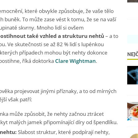
emocnění, které obvykle způsobuje, že vaše tělo
h buněk. To může zase vést k tomu, že se na vaší
šupinaté skvrny. Mnoho lidí si ovšem
stihnout také vzhled a strukturu nehtů
– a to
. Ve skutečnosti se až 82 % lidí s lupénkou
ěkterých případech mohou být nehty dokonce
NEJČ
 postihne, říká doktorka
Clare Wightman
.
ěka projevovat jinými příznaky, a to od mírných
ší však patří:
ka může způsobit, že nehty začnou ztrácet
kyt malých jamek připomínající díry od špendlíku.
nehtu:
Slabost struktur, které podpírají nehty,