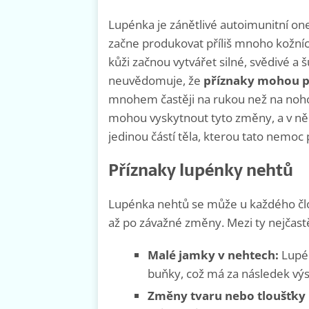
Lupénka je zánětlivé autoimunitní on
začne produkovat příliš mnoho kožníc
kůži začnou vytvářet silné, svědivé a 
neuvědomuje, že
příznaky mohou po
mnohem častěji na rukou než na nohou
mohou vyskytnout tyto změny, a v n
jedinou částí těla, kterou tato nemoc
Příznaky lupénky nehtů
Lupénka nehtů se může u každého člov
až po závažné změny. Mezi ty nejčastěj
Malé jamky v nehtech:
Lupén
buňky, což má za následek výs
Změny tvaru nebo tloušťky 