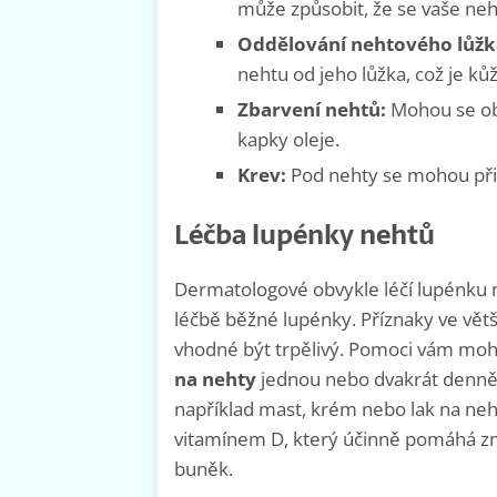
může způsobit, že se vaše neh
Oddělování nehtového lůžk
nehtu od jeho lůžka, což je k
Zbarvení nehtů:
Mohou se obj
kapky oleje.
Krev:
Pod nehty se mohou při 
Léčba lupénky nehtů
Dermatologové obvykle léčí lupénku n
léčbě běžné lupénky. Příznaky ve větš
vhodné být trpělivý. Pomoci vám mo
na nehty
jednou nebo dvakrát denně.
například mast, krém nebo lak na neh
vitamínem D, který účinně pomáhá zm
buněk.