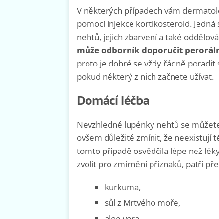
V některých případech vám dermatolo
pomocí injekce kortikosteroid. Jedná s
nehtů, jejich zbarvení a také oddělov
může odborník doporučit peroráln
proto je dobré se vždy řádně poradi
pokud některý z nich začnete užívat.
Domácí léčba
Nevzhledné lupénky nehtů se můžete 
ovšem důležité zmínit, že neexistují
tomto případě osvědčila lépe než léky
zvolit pro zmírnění příznaků, patří př
kurkuma,
sůl z Mrtvého moře,
aloe vera.