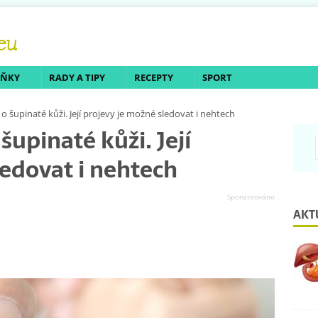
LŇKY
RADY A TIPY
RECEPTY
SPORT
o šupinaté kůži. Její projevy je možné sledovat i nehtech
šupinaté kůži. Její
ledovat i nehtech
AKT