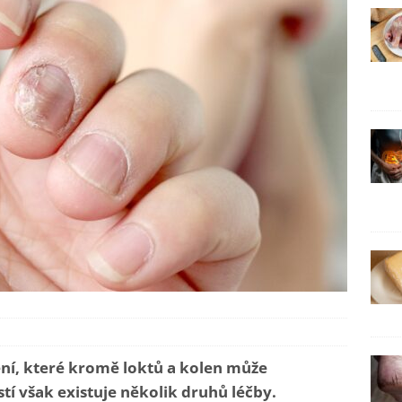
í, které kromě loktů a kolen může
tí však existuje několik druhů léčby.