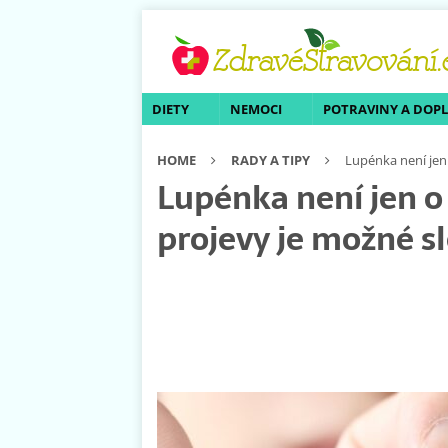
DIETY
NEMOCI
POTRAVINY A DOP
HOME
RADY A TIPY
Lupénka není jen 
Lupénka není jen o 
projevy je možné s