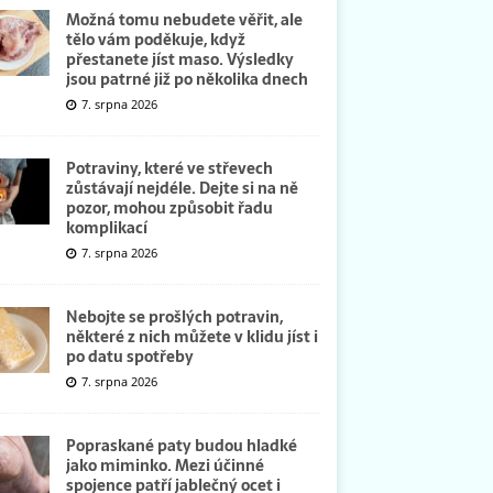
Možná tomu nebudete věřit, ale
tělo vám poděkuje, když
přestanete jíst maso. Výsledky
jsou patrné již po několika dnech
7. srpna 2026
Potraviny, které ve střevech
zůstávají nejdéle. Dejte si na ně
pozor, mohou způsobit řadu
komplikací
7. srpna 2026
Nebojte se prošlých potravin,
některé z nich můžete v klidu jíst i
po datu spotřeby
7. srpna 2026
Popraskané paty budou hladké
jako miminko. Mezi účinné
spojence patří jablečný ocet i