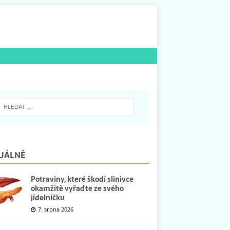
UÁLNĚ
Potraviny, které škodí slinivce
okamžitě vyřaďte ze svého
jídelníčku
7. srpna 2026