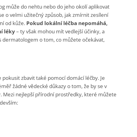
g může do nehtu nebo do jeho okolí aplikovat
e o velmi užitečný způsob, jak zmírnit zesílení
ání od kůže.
Pokud lokální léčba nepomáhá,
í
léky
– ty však mohou mít vedlejší účinky, a
t s dermatologem o tom, co můžete očekávat,
pokusit zbavit také pomocí domácí léčby. Je
 téměř žádné vědecké důkazy o tom, že by se v
. Mezi nejlepší přírodní prostředky, které můžete
edevším: