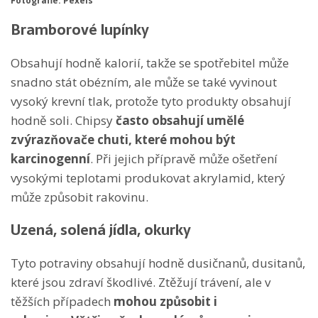
Fotografie: Pexels
Bramborové lupínky
Obsahují hodně kalorií, takže se spotřebitel může
snadno stát obézním, ale může se také vyvinout
vysoký krevní tlak, protože tyto produkty obsahují
hodně soli.
Chipsy
často obsahují umělé
zvýrazňovače chuti, které mohou být
karcinogenní
. Při jejich přípravě může ošetření
vysokými teplotami produkovat akrylamid, který
může způsobit rakovinu.
Uzená, solená jídla, okurky
Tyto potraviny obsahují hodně dusičnanů, dusitanů,
které jsou zdraví škodlivé. Ztěžují trávení, ale v
těžších případech
mohou způsobit i