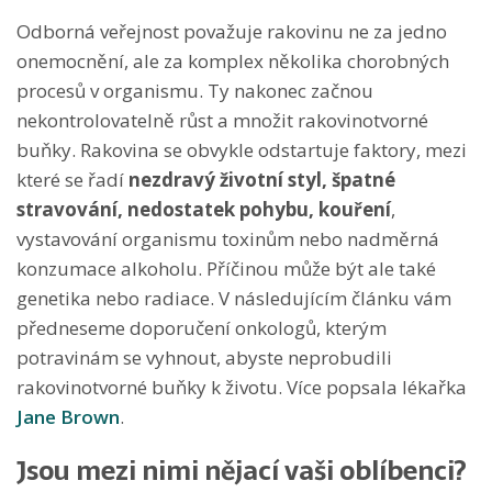
Odborná veřejnost považuje rakovinu ne za jedno
onemocnění, ale za komplex několika chorobných
procesů v organismu. Ty nakonec začnou
nekontrolovatelně růst a množit rakovinotvorné
buňky. Rakovina se obvykle odstartuje faktory, mezi
které se řadí
nezdravý životní styl, špatné
stravování, nedostatek pohybu, kouření
,
vystavování organismu toxinům nebo nadměrná
konzumace alkoholu. Příčinou může být ale také
genetika nebo radiace. V následujícím článku vám
předneseme doporučení onkologů, kterým
potravinám se vyhnout, abyste neprobudili
rakovinotvorné buňky k životu. Více popsala lékařka
Jane Brown
.
Jsou mezi nimi nějací vaši oblíbenci?