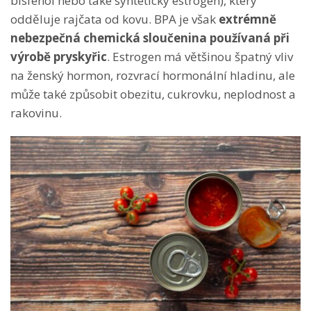
bisfenol nebo také syntetický estrogen), který
odděluje rajčata od kovu. BPA je však
extrémně
nebezpečná chemická sloučenina používaná při
výrobě pryskyřic
.
Estrogen má většinou špatný vliv
na ženský hormon, rozvrací hormonální hladinu, ale
může také způsobit obezitu, cukrovku, neplodnost a
rakovinu.