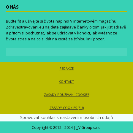
O NÁS
Buďte fit a užívejte si života naplno! V internetovém magazínu
Zdravestravovani.eu
najdete zajímavé články o tom, jak jíst zdravě
a přitom si pochutnat, jak se udržovat v kondici, jak vytěsnit ze
života stres a na co si dát na cestě za štíhlou linií pozor.
REDAKCE
KONTAKT
ZÁSADY POUŽÍVÁNÍ COOKIES
ZÁSADY COOKIES (EU)
Spravovat souhlas s nastavením osobních údajů
Copyright © 2012 - 2024 | JJV Group s.r.o.