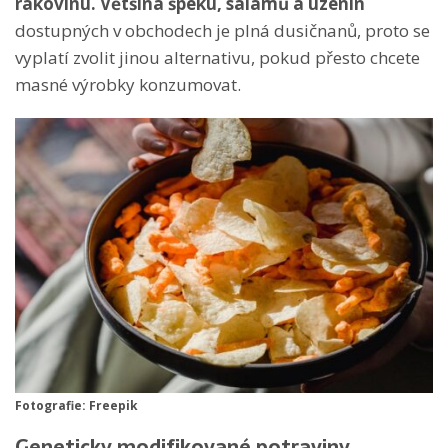
rakovinu.
Většina špeku, salámů a uzenin
dostupných v obchodech je plná dusičnanů, proto se
vyplatí zvolit jinou alternativu, pokud přesto chcete
masné výrobky konzumovat.
Fotografie: Freepik
Geneticky modifikované potraviny