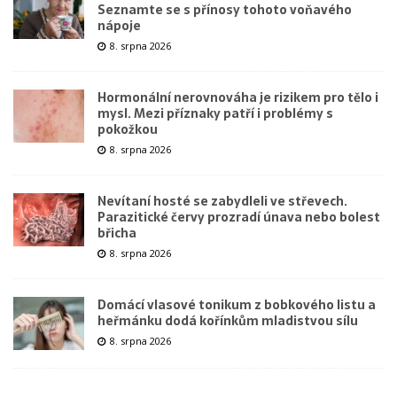
Seznamte se s přínosy tohoto voňavého
nápoje
8. srpna 2026
Hormonální nerovnováha je rizikem pro tělo i
mysl. Mezi příznaky patří i problémy s
pokožkou
8. srpna 2026
Nevítaní hosté se zabydleli ve střevech.
Parazitické červy prozradí únava nebo bolest
břicha
8. srpna 2026
Domácí vlasové tonikum z bobkového listu a
heřmánku dodá kořínkům mladistvou sílu
8. srpna 2026