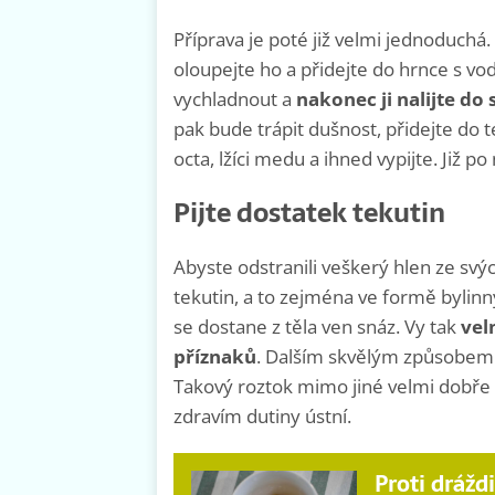
Příprava je poté již velmi jednoduchá
oloupejte ho a přidejte do hrnce s v
vychladnout a
nakonec ji nalijte do 
pak bude trápit dušnost, přidejte do t
octa, lžíci medu a ihned vypijte. Již 
Pijte dostatek tekutin
Abyste odstranili veškerý hlen ze svý
tekutin, a to zejména ve formě bylinn
se dostane z těla ven snáz. Vy tak
velm
příznaků
. Dalším skvělým způsobem
Takový roztok mimo jiné velmi dobře
zdravím dutiny ústní.
Proti drážd