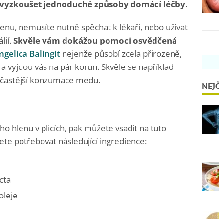
 vyzkoušet jednoduché způsoby domácí léčby.
enu, nemusíte nutně spěchat k lékaři, nebo užívat
lií.
Skvěle vám dokážou pomoci osvědčená
ngelica Balingit
nejenže působí zcela přirozeně,
 a vyjdou vás na pár korun. Skvěle se například
o častější konzumace medu.
NEJČ
 hlenu v plicích, pak můžete vsadit na tuto
te potřebovat následující ingredience:
cta
oleje