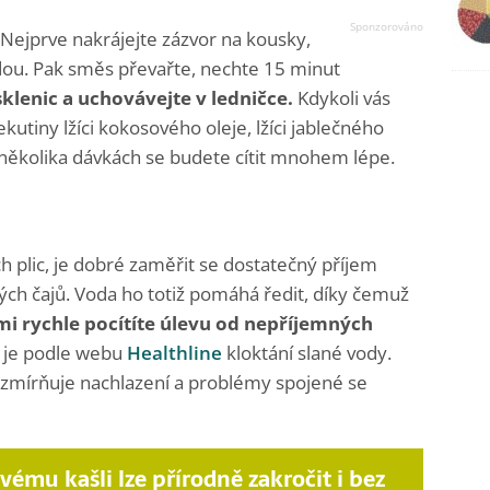
. Nejprve nakrájejte zázvor na kousky,
odou. Pak směs převařte, nechte 15 minut
sklenic a uchovávejte v ledničce.
Kdykoli vás
ekutiny lžíci kokosového oleje, lžíci jablečného
po několika dávkách se budete cítit mnohem lépe.
ch plic, je dobré zaměřit se dostatečný příjem
ých čajů. Voda ho totiž pomáhá ředit, díky čemuž
i rychle pocítíte úlevu od nepříjemných
 je podle webu
Healthline
kloktání slané vody.
 zmírňuje nachlazení a problémy spojené se
ivému kašli lze přírodně zakročit i bez