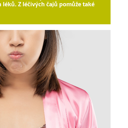
 léků. Z léčivých čajů pomůže také