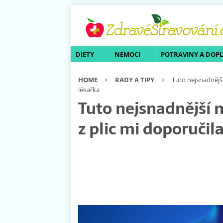
DIETY
NEMOCI
POTRAVINY A DOP
HOME
RADY A TIPY
Tuto nejsnadnějš
lékařka
Tuto nejsnadnější 
z plic mi doporuči