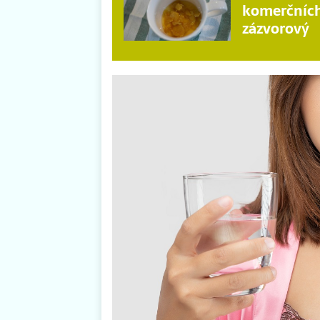
komerčních
zázvorový