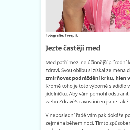
Fotografie: Freepik
Jezte častěji med
Med patří mezi nejúčinnější přírodní l
zdraví. Svou oblibu si získal zejména
zmírňovat podráždění krku, hlen v 
Kromě toho je toto výborné sladidlo 
jídelníčku. Aby vám pomohl odstranit 
webu ZdravéStravování.eu jsme také p
V neposlední řadě vám pak dokáže pom
zejména během noci. Tímto způsobem 