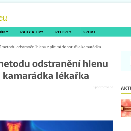
LŇKY
RADY A TIPY
RECEPTY
SPORT
í metodu odstranění hlenu z plic mi doporučila kamarádka
metodu odstranění hlenu
la kamarádka lékařka
AKT