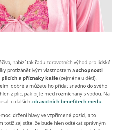
éčiva, nabízí tak řadu zdravotních výhod pro lidské
 díky protizánětlivým vlastnostem a
schopnosti
plicích a příznaky kašle
(zejména u dětí).
velmi dobré a můžete ho přidat snadno do svého
hlen z plic, pak pijte med rozmíchaný s vodou. Na
sali o dalších
zdravotních benefitech medu
.
oci držení hlavy ve vzpřímené pozici, a to
totiž zajistíte, že bude hlen odtékat správným