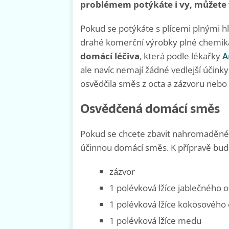
problémem potýkáte i vy, můžete
Pokud se potýkáte s plícemi plnými hl
drahé komerční výrobky plné chemiká
domácí léčiva
, která podle lékařky
A
ale navíc nemají žádné vedlejší účinky
osvědčila směs z octa a zázvoru neb
Osvědčená domácí směs
Pokud se chcete zbavit nahromaděného
účinnou domácí směs. K přípravě bude
zázvor
1 polévková lžíce jablečného o
1 polévková lžíce kokosového 
1 polévková lžíce medu