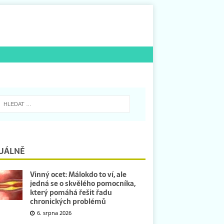
UÁLNĚ
Vinný ocet: Málokdo to ví, ale
jedná se o skvělého pomocníka,
který pomáhá řešit řadu
chronických problémů
6. srpna 2026