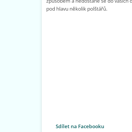
způsobem a nedostane se do vašich dý
pod hlavu několik polštářů.
Sdílet na Facebooku