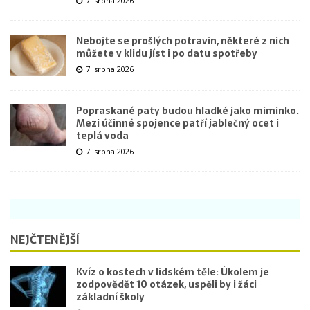
7. srpna 2026
Nebojte se prošlých potravin, některé z nich
můžete v klidu jíst i po datu spotřeby
7. srpna 2026
Popraskané paty budou hladké jako miminko.
Mezi účinné spojence patří jablečný ocet i
teplá voda
7. srpna 2026
NEJČTENĚJŠÍ
Kvíz o kostech v lidském těle: Úkolem je
zodpovědět 10 otázek, uspěli by i žáci
základní školy