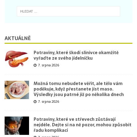
AKTUÁLNĚ
Potraviny, které škodí slinivce okamžitě
vyřaďte ze svého jídelníčku
7. srpna 2026
Možná tomu nebudete věřit, ale tělo vám
poděkuje, když přestanete jíst maso.
Výsledky jsou patrné již po několika dnech
7. srpna 2026
Potraviny, které ve střevech zůstávají
nejdéle. Dejte si na ně pozor, mohou způsobit
řadu komplikací