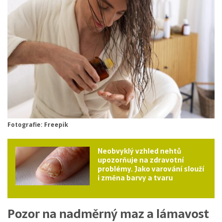
Fotografie: Freepik
Neobvyklý vzhled nehtů
upozorňuje na zdravotní
problémy. Jako varování slouží
i změna barvy a tvaru
Pozor na nadměrný maz a lámavost