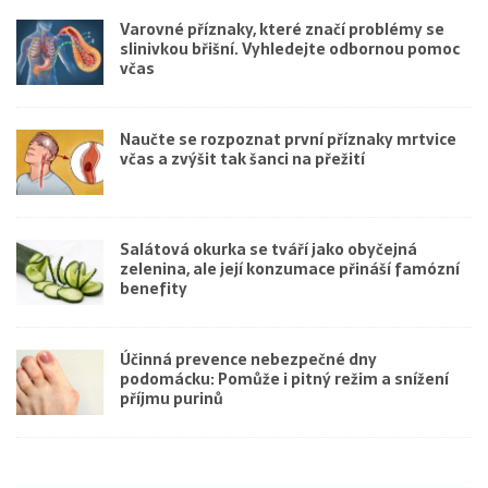
Varovné příznaky, které značí problémy se
slinivkou břišní. Vyhledejte odbornou pomoc
včas
Naučte se rozpoznat první příznaky mrtvice
včas a zvýšit tak šanci na přežití
Salátová okurka se tváří jako obyčejná
zelenina, ale její konzumace přináší famózní
benefity
Účinná prevence nebezpečné dny
podomácku: Pomůže i pitný režim a snížení
příjmu purinů