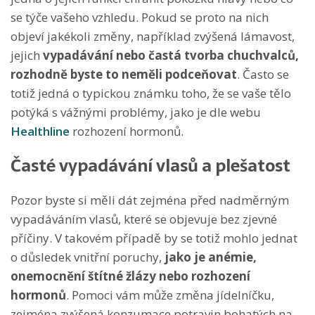
se týče vašeho vzhledu. Pokud se proto na nich
objeví jakékoli změny, například zvýšená lámavost,
jejich
vypadávání nebo častá tvorba chuchvalců,
rozhodně byste to neměli podceňovat
. Často se
totiž jedná o typickou známku toho, že se vaše tělo
potýká s vážnými problémy, jako je dle webu
Healthline
rozhození hormonů.
Časté vypadávání vlasů a plešatost
Pozor byste si měli dát zejména před nadměrným
vypadáváním vlasů, které se objevuje bez zjevné
příčiny. V takovém případě by se totiž mohlo jednat
o důsledek vnitřní poruchy,
jako je anémie,
onemocnění štítné žlázy nebo rozhození
hormonů
. Pomoci vám může změna jídelníčku,
zejména zvýšená konzumace potravin bohatých na