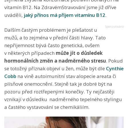
vitamín B12. Na ZdravémStravování jsme již dříve
uváděli,
jaký přínos má příjem vitamínu B12
.
Dalším častým problémem je plešatost u
mužů, a to zejména v přední části hlavy. Tato
nepříjemnost bývá často genetická, ovšem
v některých případech
může jít o důsledek
hormonálních změn a nadměrného stresu
. Pokud
se totožný příznak objeví u žen, může být dle
Cynthie
Cobb
na vině autoimunitní stav alopecie areata či
plísňové onemocnění. Stejně tak je dobré být na
pozoru před roztřepenými konečky. Ty nejčastěji
vznikají v důsledku nadměrného tepelného stylingu
a častého vystavování se chemikáliím.