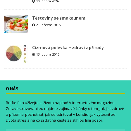
10. února 2026
Těstoviny se šmakounem
21. března 2015
Cizrnová polévka – zdraví z přírody
13. dubna 2015
O NÁS
Buďte fit a užívejte si života naplno! V internetovém magazínu
Zdravestravovani.eu
najdete zajímavé články o tom, jak jíst zdravě
a přitom si pochutnat, jak se udržovat v kondici, jak vytěsnit ze
života stres a na co si dát na cestě za štíhlou linií pozor.