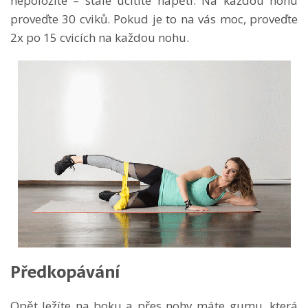
nepoložíte – stále ucítíte napětí. Na každou nohu
proveďte 30 cviků. Pokud je to na vás moc, proveďte
2x po 15 cvicích na každou nohu.
Předkopávání
Opět ležíte na boku a přes nohy máte gumu, která