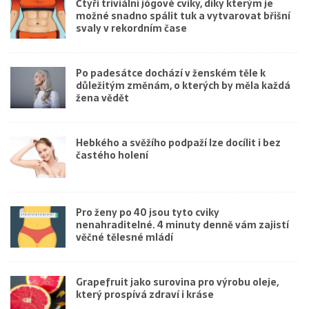
Čtyři triviální jógové cviky, díky kterým je
možné snadno spálit tuk a vytvarovat břišní
svaly v rekordním čase
Po padesátce dochází v ženském těle k
důležitým změnám, o kterých by měla každá
žena vědět
Hebkého a svěžího podpaží lze docílit i bez
častého holení
Pro ženy po 40 jsou tyto cviky
nenahraditelné. 4 minuty denně vám zajistí
věčné tělesné mládí
Grapefruit jako surovina pro výrobu oleje,
který prospívá zdraví i kráse