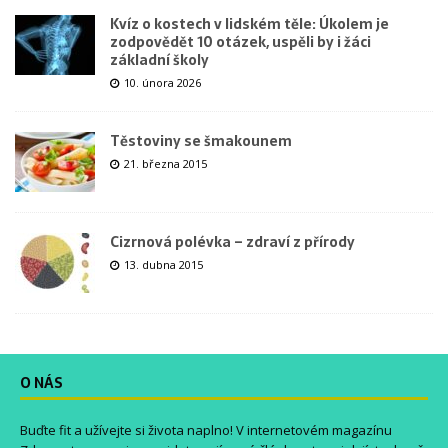
Kvíz o kostech v lidském těle: Úkolem je
zodpovědět 10 otázek, uspěli by i žáci
základní školy
10. února 2026
Těstoviny se šmakounem
21. března 2015
Cizrnová polévka – zdraví z přírody
13. dubna 2015
O NÁS
Buďte fit a užívejte si života naplno! V internetovém magazínu