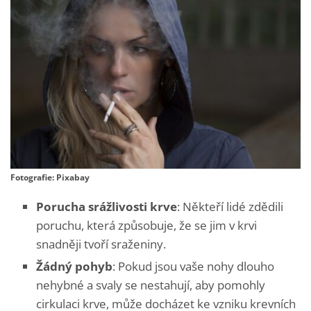
Fotografie: Pixabay
Porucha srážlivosti krve
: Někteří lidé zdědili
poruchu, která způsobuje, že se jim v krvi
snadněji tvoří sraženiny.
Žádný pohyb
: Pokud jsou vaše nohy dlouho
nehybné a svaly se nestahují, aby pomohly
cirkulaci krve, může docházet ke vzniku krevních