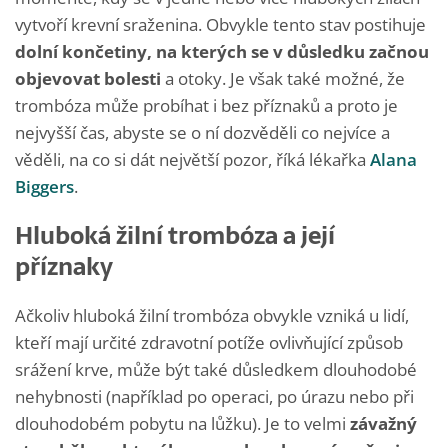
vytvoří krevní sraženina. Obvykle tento stav postihuje
dolní končetiny, na kterých se v důsledku začnou
objevovat bolesti
a otoky. Je však také možné, že
trombóza může probíhat i bez příznaků a proto je
nejvyšší čas, abyste se o ní dozvěděli co nejvíce a
věděli, na co si dát největší pozor, říká lékařka
Alana
Biggers
.
Hluboká žilní trombóza a její
příznaky
Ačkoliv hluboká žilní trombóza obvykle vzniká u lidí,
kteří mají určité zdravotní potíže ovlivňující způsob
srážení krve, může být také důsledkem dlouhodobé
nehybnosti (například po operaci, po úrazu nebo při
dlouhodobém pobytu na lůžku). Je to velmi
závažný