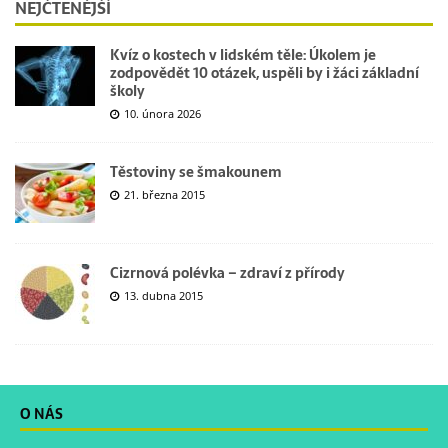
NEJČTENĚJŠÍ
Kvíz o kostech v lidském těle: Úkolem je
zodpovědět 10 otázek, uspěli by i žáci základní
školy
10. února 2026
Těstoviny se šmakounem
21. března 2015
Cizrnová polévka – zdraví z přírody
13. dubna 2015
O NÁS