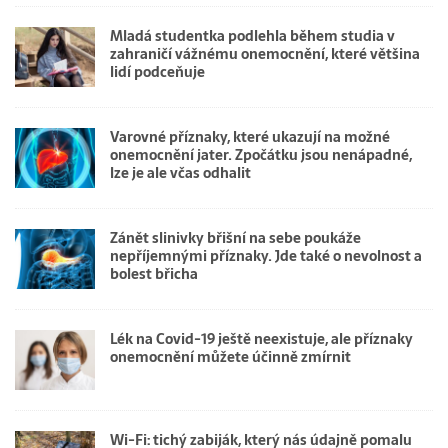
Mladá studentka podlehla během studia v
zahraničí vážnému onemocnění, které většina
lidí podceňuje
Varovné příznaky, které ukazují na možné
onemocnění jater. Zpočátku jsou nenápadné,
lze je ale včas odhalit
Zánět slinivky břišní na sebe poukáže
nepříjemnými příznaky. Jde také o nevolnost a
bolest břicha
Lék na Covid-19 ještě neexistuje, ale příznaky
onemocnění můžete účinně zmírnit
Wi-Fi: tichý zabiják, který nás údajně pomalu