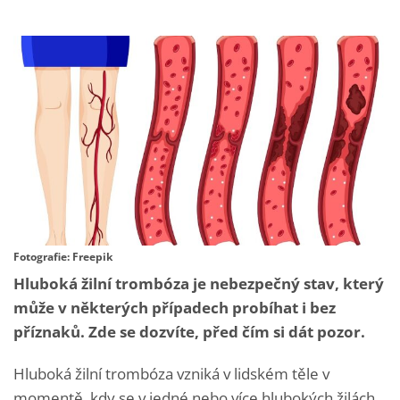
Fotografie: Freepik
Hluboká žilní trombóza je nebezpečný stav, který
může v některých případech probíhat i bez
příznaků. Zde se dozvíte, před čím si dát pozor.
Hluboká žilní trombóza vzniká v lidském těle v
momentě, kdy se v jedné nebo více hlubokých žilách