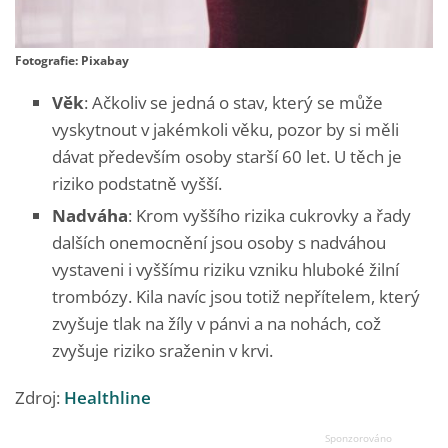
Fotografie: Pixabay
Věk
: Ačkoliv se jedná o stav, který se může
vyskytnout v jakémkoli věku, pozor by si měli
dávat především osoby starší 60 let. U těch je
riziko podstatně vyšší.
Nadváha
: Krom vyššího rizika cukrovky a řady
dalších onemocnění jsou osoby s nadváhou
vystaveni i vyššímu riziku vzniku hluboké žilní
trombózy. Kila navíc jsou totiž nepřítelem, který
zvyšuje tlak na žíly v pánvi a na nohách, což
zvyšuje riziko sraženin v krvi.
Zdroj:
Healthline