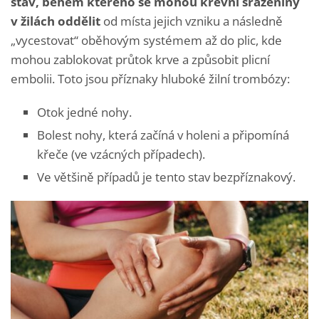
stav, během kterého se mohou krevní sraženiny
v žilách oddělit
od místa jejich vzniku a následně
„vycestovat“ oběhovým systémem až do plic, kde
mohou zablokovat průtok krve a způsobit plicní
embolii. Toto jsou příznaky hluboké žilní trombózy:
Otok jedné nohy.
Bolest nohy, která začíná v holeni a připomíná
křeče (ve vzácných případech).
Ve většině případů je tento stav bezpříznakový.