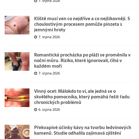
7. srpna 2026
Klíště musí ven co nejdříve a co nejšikovněji. S
choulostivým procesem pomůže pinzeta s
jemnými hroty
7. srpna 2026
Romantická procházka po pláži se proměnila v
noční můru. Riziko, které ignorovali, číhá v
každém moři
7. srpna 2026
Vinný ocet: Málokdo to ví, ale jedná se o
skvělého pomocníka, který pomáhá řešit řadu
chronických problémů
6. srpna 2026
Překvapivé účinky kávy na tvorbu ledvinových
kamenů. Studie odhalila zajímavá zjištění