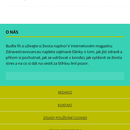
O NÁS
Buďte fit a užívejte si života naplno! V internetovém magazínu
Zdravestravovani.eu
najdete zajímavé články o tom, jak jíst zdravě a
přitom si pochutnat, jak se udržovat v kondici, jak vytěsnit ze života
stres a na co si dát na cestě za štíhlou linií pozor.
REDAKCE
KONTAKT
ZÁSADY POUŽÍVÁNÍ COOKIES