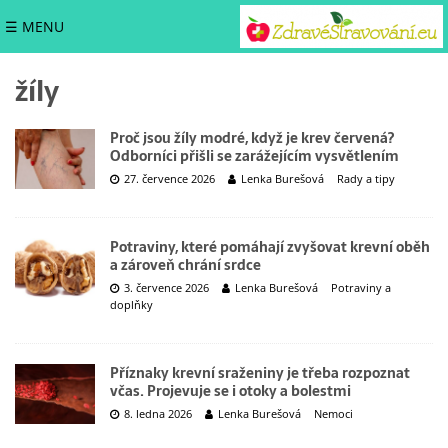
☰ MENU
žíly
Proč jsou žíly modré, když je krev červená?
Odborníci přišli se zarážejícím vysvětlením
27. července 2026
Lenka Burešová
Rady a tipy
Potraviny, které pomáhají zvyšovat krevní oběh
a zároveň chrání srdce
3. července 2026
Lenka Burešová
Potraviny a
doplňky
Příznaky krevní sraženiny je třeba rozpoznat
včas. Projevuje se i otoky a bolestmi
8. ledna 2026
Lenka Burešová
Nemoci