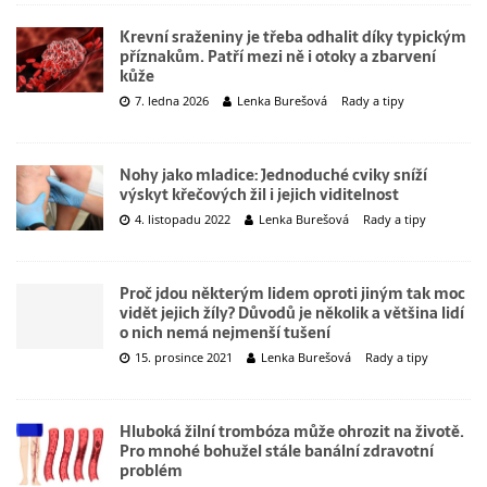
Krevní sraženiny je třeba odhalit díky typickým
příznakům. Patří mezi ně i otoky a zbarvení
kůže
7. ledna 2026
Lenka Burešová
Rady a tipy
Nohy jako mladice: Jednoduché cviky sníží
výskyt křečových žil i jejich viditelnost
4. listopadu 2022
Lenka Burešová
Rady a tipy
Proč jdou některým lidem oproti jiným tak moc
vidět jejich žíly? Důvodů je několik a většina lidí
o nich nemá nejmenší tušení
15. prosince 2021
Lenka Burešová
Rady a tipy
Hluboká žilní trombóza může ohrozit na životě.
Pro mnohé bohužel stále banální zdravotní
problém