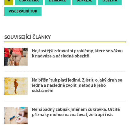
CUKROVKA
DEMENCE
DEPRESE
OBEZITA
VISCERÁLNÍ TUK
SOUVISEJÍCÍ ČLÁNKY
Nejčastější zdravotní problémy, které se vážou
k nadváze a následné obezitě
Na břišní tuk platí jediné. Zjistit, o jaký druh se
jedná a následně zvolit metodu k jeho
odstranění
Nenápadný zabiják jménem cukrovka. Určité
příznaky mohou naznačovat, že trápí i vás