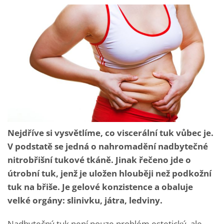
Nejdříve si vysvětlíme, co viscerální tuk vůbec je.
V podstatě se jedná o nahromadění nadbytečné
nitrobřišní tukové tkáně. Jinak řečeno jde o
útrobní tuk, jenž je uložen hlouběji než podkožní
tuk na břiše. Je gelové konzistence a obaluje
velké orgány: slinivku, játra, ledviny.
Nadbytečný tuk není pouze problém estetický, ale