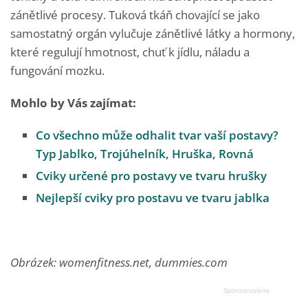
zánětlivé procesy. Tuková tkáň chovající se jako
samostatný orgán vylučuje zánětlivé látky a hormony,
které regulují hmotnost, chuť k jídlu, náladu a
fungování mozku.
Mohlo by Vás zajímat:
Co všechno může odhalit tvar vaší postavy?
Typ Jablko, Trojúhelník, Hruška, Rovná
Cviky určené pro postavy ve tvaru hrušky
Nejlepší cviky pro postavu ve tvaru jablka
Obrázek: womenfitness.net, dummies.com