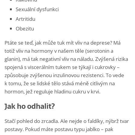
Sexuální dysfunkci
Artritidu
Obezitu
Ptáte se teď, jak může tuk mít vliv na deprese? Má
totiž vliv na hormony v našem těle (serotonin a
glanin), má tak negativní vliv na náladu. Zvýšená rizika
spojená s viscerálním tukem se týkají i cukrovky –
způsobuje zvýšenou inzulinovou rezistenci. To vede
k tomu, že se lidské tělo stává méně citlivým na
hormon, jež reguluje hladinu cukru v krvi.
Jak ho odhalit?
Stačí pohled do zrcadla. Ale nejde o faldíky, nýbrž tvar
postavy. Pokud máte postavu typu jablko – pak