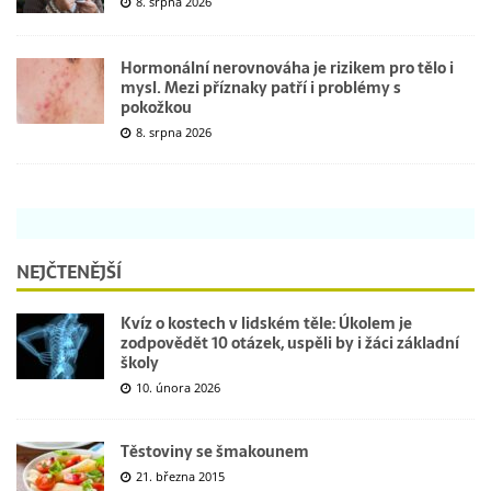
8. srpna 2026
Hormonální nerovnováha je rizikem pro tělo i
mysl. Mezi příznaky patří i problémy s
pokožkou
8. srpna 2026
NEJČTENĚJŠÍ
Kvíz o kostech v lidském těle: Úkolem je
zodpovědět 10 otázek, uspěli by i žáci základní
školy
10. února 2026
Těstoviny se šmakounem
21. března 2015