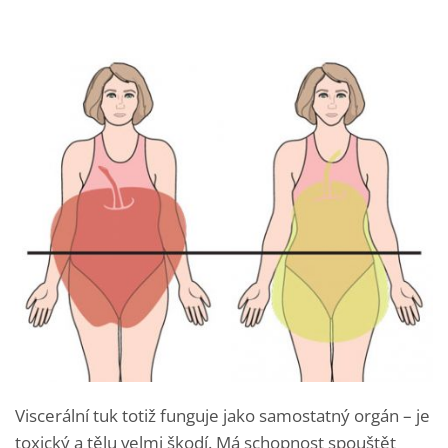
Viscerální tuk totiž funguje jako samostatný orgán – je
toxický a tělu velmi škodí. Má schopnost spouštět