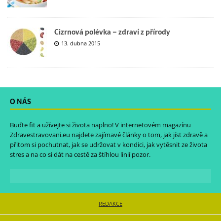
Cizrnová polévka – zdraví z přírody
13. dubna 2015
O NÁS
Buďte fit a užívejte si života naplno! V internetovém magazínu
Zdravestravovani.eu
najdete zajímavé články o tom, jak jíst zdravě a
přitom si pochutnat, jak se udržovat v kondici, jak vytěsnit ze života
stres a na co si dát na cestě za štíhlou linií pozor.
REDAKCE