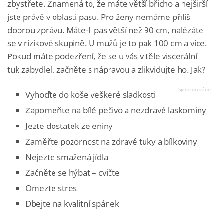
zbystřete. Znamená to, že máte větší břicho a nejširší
jste právě v oblasti pasu. Pro ženy nemáme příliš
dobrou zprávu. Máte-li pas větší než 90 cm, nalézáte
se v rizikové skupině. U mužů je to pak 100 cm a více.
Pokud máte podezření, že se u vás v těle viscerální
tuk zabydlel, začněte s nápravou a zlikvidujte ho. Jak?
Vyhoďte do koše veškeré sladkosti
Zapomeňte na bílé pečivo a nezdravé laskominy
Jezte dostatek zeleniny
Zaměřte pozornost na zdravé tuky a bílkoviny
Nejezte smažená jídla
Začněte se hýbat – cvičte
Omezte stres
Dbejte na kvalitní spánek