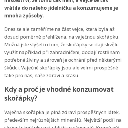
naštěstí ví, že tomu tak není, a vejce se tak
vrátila do našeho jídelníčku a konzumujeme je
mnoha způsoby.
Dnes se ale zaměříme na část vejce, která byla až
dosud poměrně přehlížena, na vaječnou skořápku.
Možná jste slyšeli o tom, že skořápky se dají skvěle
využít například při zahradničení, dodají rostlinám
potřebné živiny a zároveň je ochrání před některými
škůdci. Vaječné skořápky jsou ale velmi prospěšné
také pro nás, naše zdraví a krásu.
Kdy a proč je vhodné konzumovat
skořápky?
Vaječná skořápka je plná zdraví prospěšných látek,
především nejrůznějších minerálů. Největší podíl na
složení skořápky má uhličitan vápenatý. Kromě něj