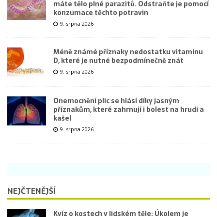
máte tělo plné parazitů. Odstraňte je pomocí
konzumace těchto potravin
9. srpna 2026
Méně známé příznaky nedostatku vitaminu
D, které je nutné bezpodmínečně znát
9. srpna 2026
Onemocnění plic se hlásí díky jasným
příznakům, které zahrnují i bolest na hrudi a
kašel
9. srpna 2026
NEJČTENĚJŠÍ
Kvíz o kostech v lidském těle: Úkolem je