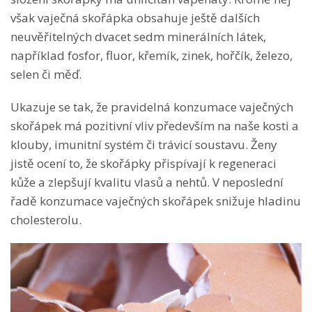
však vaječná skořápka obsahuje ještě dalších
neuvěřitelných dvacet sedm minerálních látek,
například fosfor, fluor, křemík, zinek, hořčík, železo,
selen či měď.
Ukazuje se tak, že pravidelná konzumace vaječných
skořápek má pozitivní vliv především na naše kosti a
klouby, imunitní systém či trávicí soustavu. Ženy
jistě ocení to, že skořápky přispívají k regeneraci
kůže a zlepšují kvalitu vlasů a nehtů. V neposlední
řadě konzumace vaječných skořápek snižuje hladinu
cholesterolu.