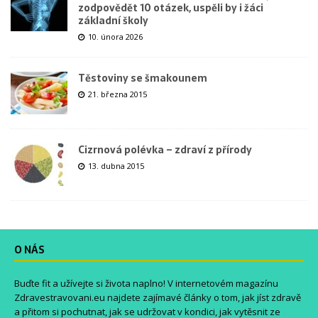
zodpovědět 10 otázek, uspěli by i žáci
základní školy
10. února 2026
Těstoviny se šmakounem
21. března 2015
Cizrnová polévka – zdraví z přírody
13. dubna 2015
O NÁS
Buďte fit a užívejte si života naplno! V internetovém magazínu
Zdravestravovani.eu
najdete zajímavé články o tom, jak jíst zdravě
a přitom si pochutnat, jak se udržovat v kondici, jak vytěsnit ze