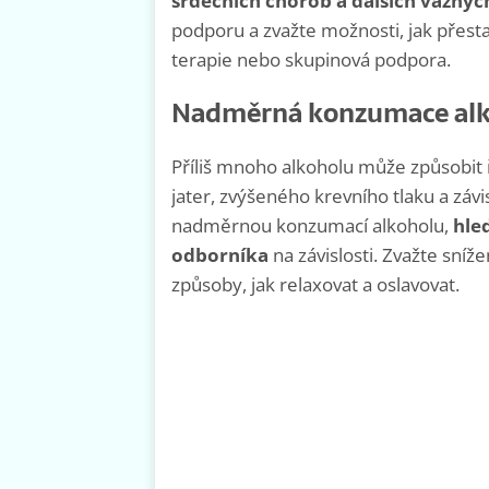
srdečních chorob a dalších vážný
podporu a zvažte možnosti, jak přestat
terapie nebo skupinová podpora.
Nadměrná konzumace al
Příliš mnoho alkoholu může způsobit
jater, zvýšeného krevního tlaku a záv
nadměrnou konzumací alkoholu,
hle
odborníka
na závislosti. Zvažte sníž
způsoby, jak relaxovat a oslavovat.