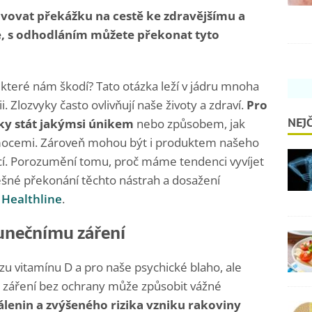
ovat překážku na cestě ke zdravějšímu a
te, s odhodláním můžete překonat tyto
 které nám škodí? Tato otázka leží v jádru mnoha
. Zlozvyky často ovlivňují naše životy a zdraví.
Pro
NEJČ
ky stát jakýmsi únikem
nebo způsobem, jak
emocemi. Zároveň mohou být i produktem našeho
akcí. Porozumění tomu, proč máme tendenci vyvíjet
pěšné překonání těchto nástrah a dosažení
b
Healthline
.
unečnímu záření
zu vitamínu D a pro naše psychické blaho, ale
 záření bez ochrany může způsobit vážné
lenin a zvýšeného rizika vzniku rakoviny