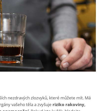
ších nezdravých zlozvyků, které můžete mít. Má
rgány vašeho těla a zvyšuje
riziko rakoviny,