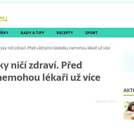
LŇKY
RADY A TIPY
RECEPTY
SPORT
vyky ničí zdraví. Před vážnými následky nemohou lékaři už více
y ničí zdraví. Před
emohou lékaři už více
AKT