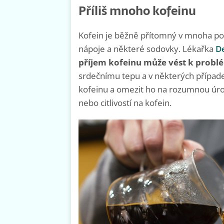
Příliš mnoho kofeinu
Kofein je běžně přítomný v mnoha popu
nápoje a některé sodovky. Lékařka
De
příjem kofeinu může vést k prob
srdečnímu tepu a v některých případec
kofeinu a omezit ho na rozumnou úr
nebo citlivostí na kofein.