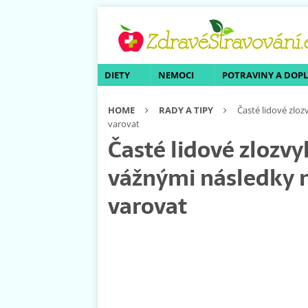
DIETY
NEMOCI
POTRAVINY A DOP
HOME
RADY A TIPY
Časté lidové zloz
varovat
Časté lidové zlozvyk
vážnými následky n
varovat