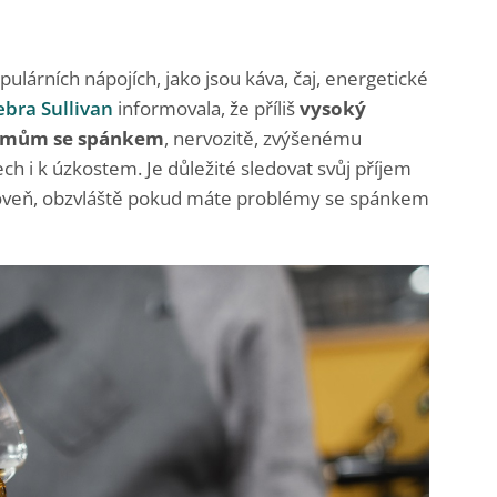
lárních nápojích, jako jsou káva, čaj, energetické
bra Sullivan
informovala, že příliš
vysoký
lémům se spánkem
, nervozitě, zvýšenému
h i k úzkostem. Je důležité sledovat svůj příjem
oveň, obzvláště pokud máte problémy se spánkem