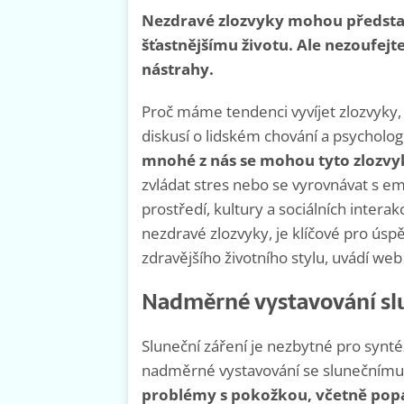
Nezdravé zlozvyky mohou představ
šťastnějšímu životu. Ale nezoufej
nástrahy.
Proč máme tendenci vyvíjet zlozvyky,
diskusí o lidském chování a psychologii
mnohé z nás se mohou tyto zlozvy
zvládat stres nebo se vyrovnávat s 
prostředí, kultury a sociálních inter
nezdravé zlozvyky, je klíčové pro ús
zdravějšího životního stylu, uvádí we
Nadměrné vystavování sl
Sluneční záření je nezbytné pro synté
nadměrné vystavování se slunečnímu
problémy s pokožkou, včetně popá