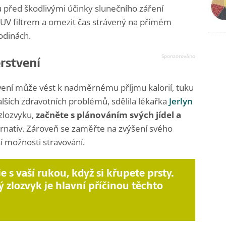
u před škodlivými účinky slunečního záření
UV filtrem a omezit čas strávený na přímém
odinách.
rstvení
vení může vést k nadměrnému příjmu kalorií, tuku
dalších zdravotních problémů, sdělila lékařka
Jerlyn
 zlozvyku,
začněte s plánováním svých jídel a
ernativ. Zároveň se zaměřte na zvýšení svého
í možnosti stravování.
e s vaší rukou, když si křupete prsty.
ý zlozvyk je hlavní příčinou těchto