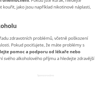
ch onemocnění
. Pokud jste kuřák, hledejte
 kouřit, jako jsou například nikotinové náplasti,
koholu
 řadu zdravotních problémů, včetně poškození
islosti. Pokud pociťujete, že máte problémy s
dejte pomoc a podporu od lékaře nebo
ení svého alkoholového příjmu a hledejte zdravější