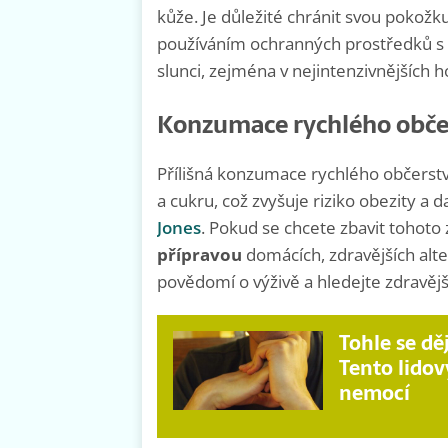
kůže. Je důležité chránit svou pokožk
používáním ochranných prostředků s 
slunci, zejména v nejintenzivnějších h
Konzumace rychlého obče
Přílišná konzumace rychlého občerst
a cukru, což zvyšuje riziko obezity a 
Jones
. Pokud se chcete zbavit tohoto
přípravou
domácích, zdravějších alt
povědomí o výživě a hledejte zdravějš
Tohle se děj
Tento lidov
nemocí