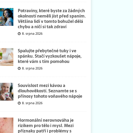
Potraviny, které byste za žádných
okolností neměli jíst před spaním.
Většina lidí v tomto bohužel dělá
chybu a ničí si tak zdraví
8. srpna 2026
Spalujte přebytečné tuky i ve
spánku. Stačí vyzkoušet nápoje,
které vám s tím pomohou
8. srpna 2026
Souvislost mezi kávou a
dlouhověkostí. Seznamte se s
přínosy tohoto voňavého nápoje
8. srpna 2026
Hormonální nerovnováha je
rizikem pro tělo i mysl. Mezi
příznaky patří i problémy s