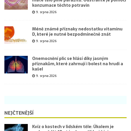
máte tělo plné parazitů. Odstraňte je pomocí
konzumace těchto potravin
9. srpna 2026
Méně známé příznaky nedostatku vitaminu
D, které je nutné bezpodmínečně znát
9. srpna 2026
Onemocnění plic se hlásí díky jasným
příznakům, které zahrnují i bolest na hrudi a
kašel
9. srpna 2026
NEJČTENĚJŠÍ
Kvíz o kostech v lidském těle: Úkolem je