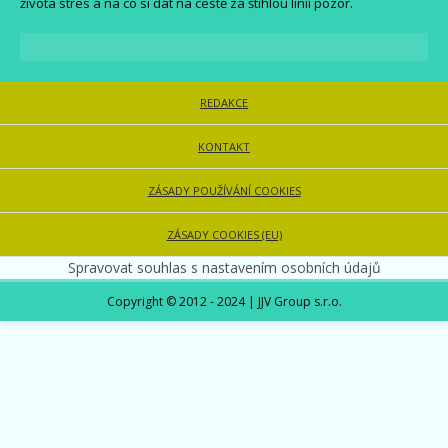
života stres a na co si dát na cestě za štíhlou linií pozor.
REDAKCE
KONTAKT
ZÁSADY POUŽÍVÁNÍ COOKIES
ZÁSADY COOKIES (EU)
Spravovat souhlas s nastavením osobních údajů
Copyright © 2012 - 2024 | JJV Group s.r.o.