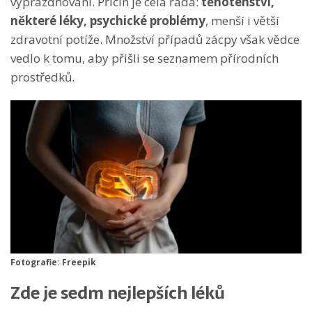
vyprazdňování. Příčin je celá řada:
těhotenství,
některé léky, psychické problémy
, menší i větší
zdravotní potíže. Množství případů zácpy však vědce
vedlo k tomu, aby přišli se seznamem přírodních
prostředků.
Fotografie: Freepik
Zde je sedm nejlepších léků