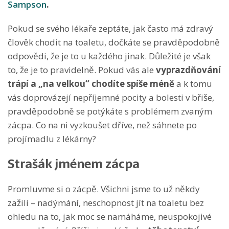
Sampson
.
Pokud se svého lékaře zeptáte, jak často má zdravý
člověk chodit na toaletu, dočkáte se pravděpodobně
odpovědi, že je to u každého jinak. Důležité je však
to, že je to pravidelně. Pokud vás ale
vyprazdňování
trápí a „na velkou“ chodíte
spíše méně
a k tomu
vás doprovázejí nepříjemné pocity a bolesti v břiše,
pravděpodobně se potýkáte s problémem zvaným
zácpa. Co na ni vyzkoušet dříve, než sáhnete po
projímadlu z lékárny?
Strašák jménem zácpa
Promluvme si o zácpě. Všichni jsme to už někdy
zažili – nadýmání, neschopnost jít na toaletu bez
ohledu na to, jak moc se namáháme, neuspokojivé