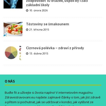
zodpovědět 10 otázek, uspěli by i žáci
základní školy
10. února 2026
Těstoviny se šmakounem
21. března 2015
Cizrnová polévka – zdraví z přírody
13. dubna 2015
O NÁS
Buďte fit a užívejte si života naplno! V internetovém magazínu
Zdravestravovani.eu
najdete zajímavé články o tom, jak jíst zdravě
a přitom si pochutnat, jak se udržovat v kondici, jak vytěsnit ze