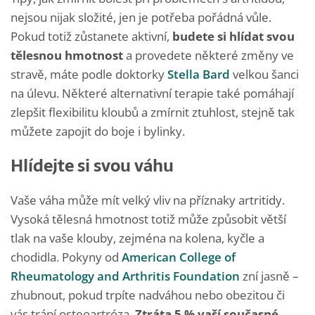
nejsou nijak složité, jen je potřeba pořádná vůle.
Pokud totiž zůstanete aktivní,
budete si hlídat svou
tělesnou hmotnost
a provedete některé změny ve
stravě, máte podle doktorky
Stella Bard
velkou šanci
na úlevu. Některé alternativní terapie také pomáhají
zlepšit flexibilitu kloubů a zmírnit ztuhlost, stejně tak
můžete zapojit do boje i bylinky.
Hlídejte si svou váhu
Vaše váha může mít velký vliv na příznaky artritidy.
Vysoká tělesná hmotnost totiž může způsobit větší
tlak na vaše klouby, zejména na kolena, kyčle a
chodidla. Pokyny od
American College of
Rheumatology and Arthritis Foundation
zní jasně –
zhubnout, pokud trpíte nadváhou nebo obezitou či
vás trápí osteoartróza.
Ztráta 5 % vaší současné