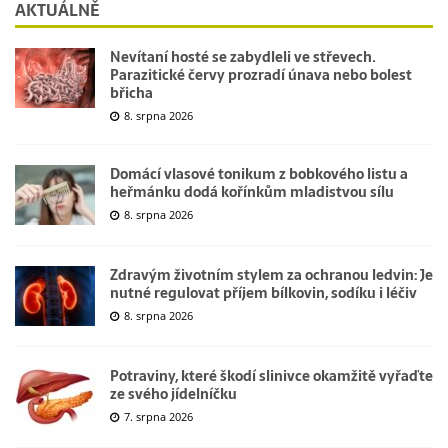
AKTUÁLNĚ
Nevítaní hosté se zabydleli ve střevech.
Parazitické červy prozradí únava nebo bolest
břicha
8. srpna 2026
Domácí vlasové tonikum z bobkového listu a
heřmánku dodá kořínkům mladistvou sílu
8. srpna 2026
Zdravým životním stylem za ochranou ledvin: Je
nutné regulovat příjem bílkovin, sodíku i léčiv
8. srpna 2026
Potraviny, které škodí slinivce okamžitě vyřaďte
ze svého jídelníčku
7. srpna 2026