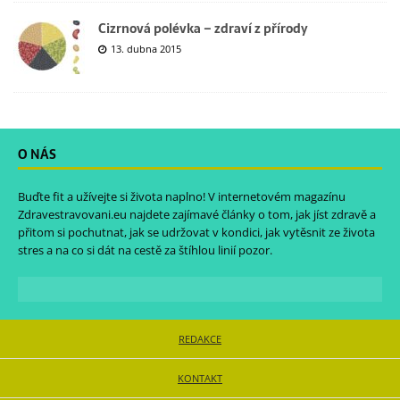
Cizrnová polévka – zdraví z přírody
13. dubna 2015
O NÁS
Buďte fit a užívejte si života naplno! V internetovém magazínu
Zdravestravovani.eu
najdete zajímavé články o tom, jak jíst zdravě a
přitom si pochutnat, jak se udržovat v kondici, jak vytěsnit ze života
stres a na co si dát na cestě za štíhlou linií pozor.
REDAKCE
KONTAKT