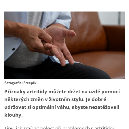
Fotografie: Freepik
Příznaky artritidy můžete držet na uzdě pomocí
některých změn v životním stylu. Je dobré
udržovat si optimální váhu, abyste nezatěžovali
klouby.
Tipy, jak zmírnit bolest při problémech s artritidou,