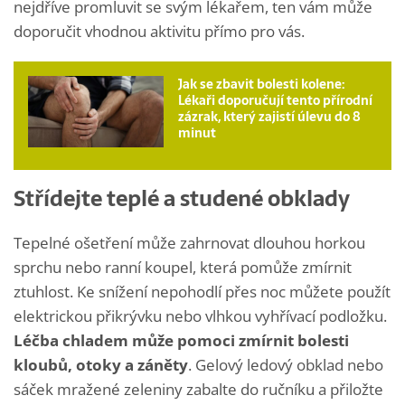
nejdříve promluvit se svým lékařem, ten vám může
doporučit vhodnou aktivitu přímo pro vás.
Jak se zbavit bolesti kolene:
Lékaři doporučují tento přírodní
zázrak, který zajistí úlevu do 8
minut
Střídejte teplé a studené obklady
Tepelné ošetření může zahrnovat dlouhou horkou
sprchu nebo ranní koupel, která pomůže zmírnit
ztuhlost. Ke snížení nepohodlí přes noc můžete použít
elektrickou přikrývku nebo vlhkou vyhřívací podložku.
Léčba chladem může pomoci zmírnit bolesti
kloubů, otoky a záněty
. Gelový ledový obklad nebo
sáček mražené zeleniny zabalte do ručníku a přiložte