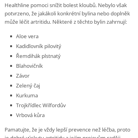
Healthline pomoci snížit bolest kloubů. Nebylo však
potvrzeno, že jakákoli konkrétní bylina nebo doplněk
může léčit artritidu. Některé z těchto bylin zahrnují:
Aloe vera
Kadidlovník pilovitý
Řemdihák plstnatý
Blahovičník
Závor
Zelený čaj
Kurkuma
Trojkřídlec Wilfordův
Vrbová kůra
Pamatujte, že je vždy lepší prevence než léčba, proto
je dobré výskytu artritidy a jejím projevům raději