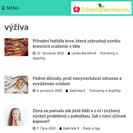
☰ MENU
výživa
Přírodní ředidla krve, která zabraňují vzniku
krevních sraženin v těle
22. července 2026
Lenka Burešová
Potraviny a
doplňky
Pádné důvody, proč nevynechávat zdravou a
vyváženou snídani
6. prosince 2020
Gabriela K
Potraviny a doplňky
Zima se pomalu ale jistě blíží a s ní i zvýšený
výskyt problémů s pokožkou. Jak s nimi účinně
bojovat?
7. října 2020
Gabriela K
Rady a tipy