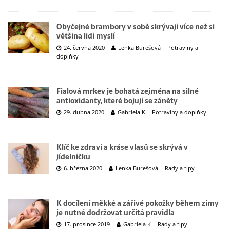
Obyčejné brambory v sobě skrývají více než si
většina lidí myslí
24. června 2020
Lenka Burešová
Potraviny a
doplňky
Fialová mrkev je bohatá zejména na silné
antioxidanty, které bojují se záněty
29. dubna 2020
Gabriela K
Potraviny a doplňky
Klíč ke zdraví a kráse vlasů se skrývá v
jídelníčku
6. března 2020
Lenka Burešová
Rady a tipy
K docílení měkké a zářivé pokožky během zimy
je nutné dodržovat určitá pravidla
17. prosince 2019
Gabriela K
Rady a tipy