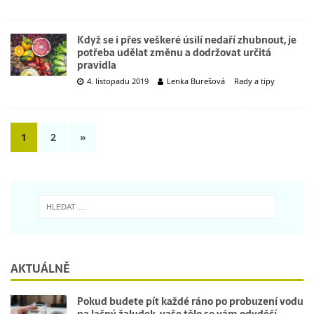
Když se i přes veškeré úsilí nedaří zhubnout, je
potřeba udělat změnu a dodržovat určitá
pravidla
4. listopadu 2019
Lenka Burešová
Rady a tipy
1
2
»
AKTUÁLNĚ
Pokud budete pít každé ráno po probuzení vodu
na lačný žaludek, vaše tělo se vám odvděčí