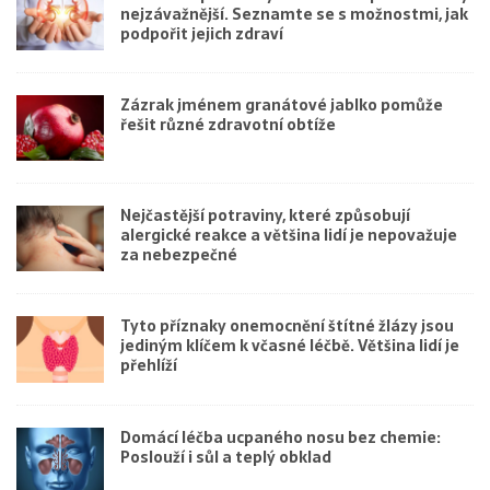
nejzávažnější. Seznamte se s možnostmi, jak
podpořit jejich zdraví
Zázrak jménem granátové jablko pomůže
řešit různé zdravotní obtíže
Nejčastější potraviny, které způsobují
alergické reakce a většina lidí je nepovažuje
za nebezpečné
Tyto příznaky onemocnění štítné žlázy jsou
jediným klíčem k včasné léčbě. Většina lidí je
přehlíží
Domácí léčba ucpaného nosu bez chemie:
Poslouží i sůl a teplý obklad