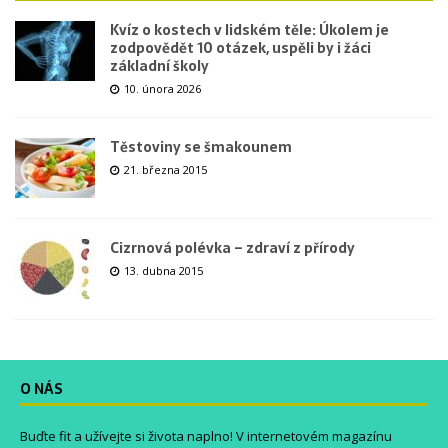
Kvíz o kostech v lidském těle: Úkolem je
zodpovědět 10 otázek, uspěli by i žáci
základní školy
10. února 2026
Těstoviny se šmakounem
21. března 2015
Cizrnová polévka – zdraví z přírody
13. dubna 2015
O NÁS
Buďte fit a užívejte si života naplno! V internetovém magazínu