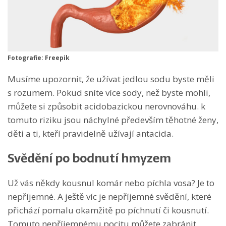
Fotografie: Freepik
Musíme upozornit, že užívat jedlou sodu byste měli
s rozumem. Pokud sníte více sody, než byste mohli,
můžete si způsobit acidobazickou nerovnováhu. k
tomuto riziku jsou náchylné především těhotné ženy,
děti a ti, kteří pravidelně užívají antacida.
Svědění po bodnutí hmyzem
Už vás někdy kousnul komár nebo píchla vosa? Je to
nepříjemné. A ještě víc je nepříjemné svědění, které
přichází pomalu okamžitě po píchnutí či kousnutí.
Tomuto nepříjemnému pocitu můžete zabránit