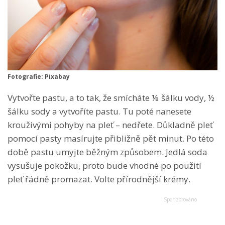
Fotografie: Pixabay
Vytvořte pastu, a to tak, že smícháte ⅛ šálku vody, ½
šálku sody a vytvoříte pastu. Tu poté nanesete
krouživými pohyby na pleť – nedřete. Důkladně pleť
pomocí pasty masírujte přibližně pět minut. Po této
době pastu umyjte běžným způsobem. Jedlá soda
vysušuje pokožku, proto bude vhodné po použití
pleť řádně promazat. Volte přírodnější krémy.