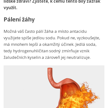
lidské zdraví? Zjistěte, k čemu tento bílý zázrak
využít.
Pálení žáhy
Možná váš často pálí žáha a místo antacidu
využijete spíše jedlou sodu. Pokud ne, vyzkoušejte,
má mnohem lepší a okamžitý účinek. Jedlá soda,
tedy hydrogenuhličitan sodný zmírňuje vznik
žaludečních kyselin a zároveň jej neutralizuje.