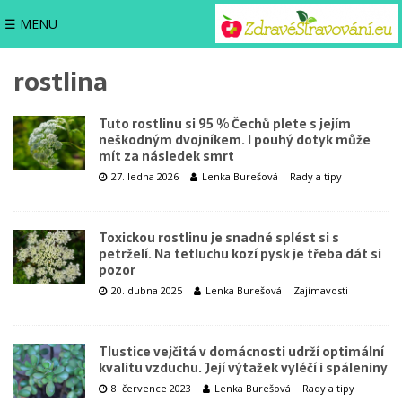
☰ MENU
rostlina
Tuto rostlinu si 95 % Čechů plete s jejím
neškodným dvojníkem. I pouhý dotyk může
mít za následek smrt
27. ledna 2026
Lenka Burešová
Rady a tipy
Toxickou rostlinu je snadné splést si s
petrželí. Na tetluchu kozí pysk je třeba dát si
pozor
20. dubna 2025
Lenka Burešová
Zajímavosti
Tlustice vejčitá v domácnosti udrží optimální
kvalitu vzduchu. Její výtažek vyléčí i spáleniny
8. července 2023
Lenka Burešová
Rady a tipy