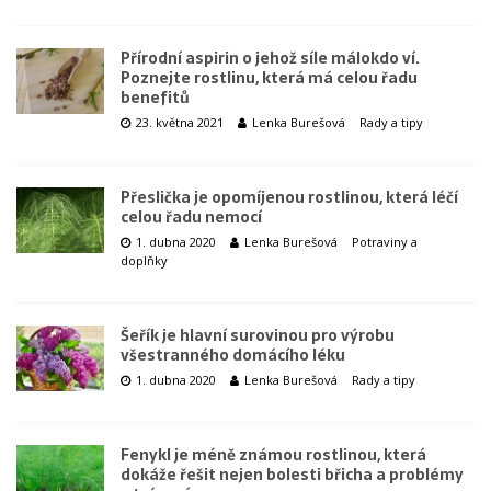
Přírodní aspirin o jehož síle málokdo ví.
Poznejte rostlinu, která má celou řadu
benefitů
23. května 2021
Lenka Burešová
Rady a tipy
Přeslička je opomíjenou rostlinou, která léčí
celou řadu nemocí
1. dubna 2020
Lenka Burešová
Potraviny a
doplňky
Šeřík je hlavní surovinou pro výrobu
všestranného domácího léku
1. dubna 2020
Lenka Burešová
Rady a tipy
Fenykl je méně známou rostlinou, která
dokáže řešit nejen bolesti břicha a problémy