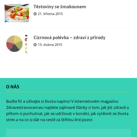
Těstoviny se šmakounem
21. března 2015
Cizrnová polévka – zdraví z přírody
13. dubna 2015
O NÁS
Buďte fit a užívejte si života naplno! V internetovém magazínu
Zdravestravovani.eu
najdete zajímavé články o tom, jak jíst zdravě a
přitom si pochutnat, jak se udržovat v kondici, jak vytěsnit ze života
stres a na co si dát na cestě za štíhlou linií pozor.