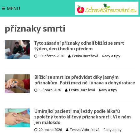
☰ MENU
příznaky smrti
Tyto zásadní příznaky odhalí blížící se smrt
týden, den i hodinu předem
10. března 2026
Lenka Burešová
Rady a tipy
Blížící se smrt lze předvídat díky jasným
příznakům. Patří mezi ně i únava a dehydratace
1. února 2026
Lenka Burešová
Rady a tipy
Umírající pacienti mají vždy podle lékařů
společný tento klíčový příznak smrti. Ví o něm
jen málokdo
29. ledna 2026
Tereza Vohrlíková
Rady a tipy