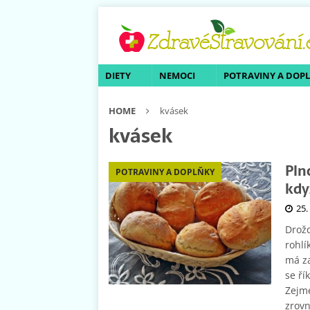
DIETY
NEMOCI
POTRAVINY A DOP
HOME
kvásek
kvásek
Pln
POTRAVINY A DOPLŇKY
kdy
25.
Drožd
rohlí
má za
se ří
Zejmé
zrovn