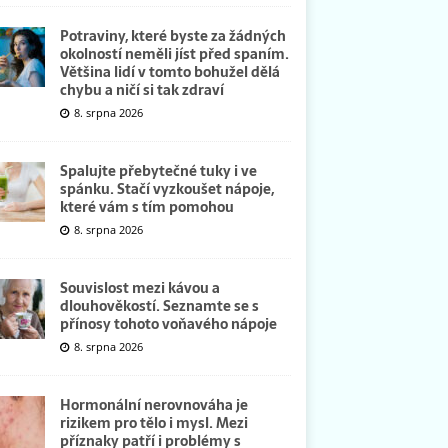
Potraviny, které byste za žádných
okolností neměli jíst před spaním.
Většina lidí v tomto bohužel dělá
chybu a ničí si tak zdraví
8. srpna 2026
Spalujte přebytečné tuky i ve
spánku. Stačí vyzkoušet nápoje,
které vám s tím pomohou
8. srpna 2026
Souvislost mezi kávou a
dlouhověkostí. Seznamte se s
přínosy tohoto voňavého nápoje
8. srpna 2026
Hormonální nerovnováha je
rizikem pro tělo i mysl. Mezi
příznaky patří i problémy s