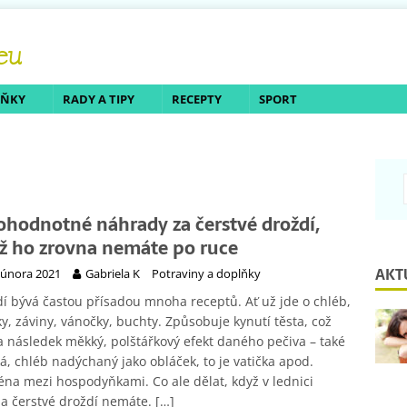
LŇKY
RADY A TIPY
RECEPTY
SPORT
ohodnotné náhrady za čerstvé droždí,
ž ho zrovna nemáte po ruce
AKT
 února 2021
Gabriela K
Potraviny a doplňky
í bývá častou přísadou mnoha receptů. Ať už jde o chléb,
ky, záviny, vánočky, buchty. Způsobuje kynutí těsta, což
 následek měkký, polštářkový efekt daného pečiva – také
ká, chléb nadýchaný jako obláček, to je vatička apod.
na mezi hospodyňkami. Co ale dělat, když v lednici
a čerstvé droždí nemáte.
[…]