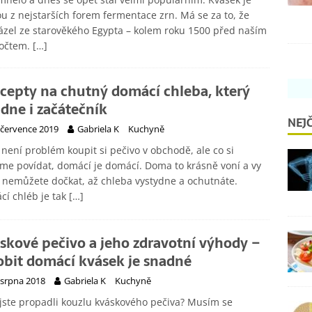
u z nejstarších forem fermentace zrn. Má se za to, že
zel ze starověkého Egypta – kolem roku 1500 před naším
počtem.
[…]
ecepty na chutný domácí chleba, který
ádne i začátečník
NEJČ
 července 2019
Gabriela K
Kuchyně
není problém koupit si pečivo v obchodě, ale co si
e povídat, domácí je domácí. Doma to krásně voní a vy
 nemůžete dočkat, až chleba vystydne a ochutnáte.
í chléb je tak
[…]
skové pečivo a jeho zdravotní výhody –
obit domácí kvásek je snadné
 srpna 2018
Gabriela K
Kuchyně
jste propadli kouzlu kváskového pečiva? Musím se