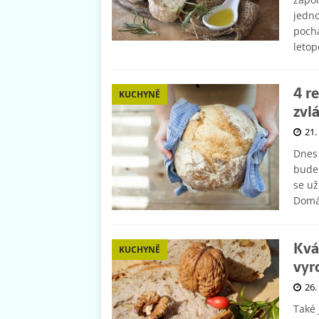
jedno
pochá
leto
4 r
KUCHYNĚ
zvl
21.
Dnes 
budem
se už
Domác
Kvá
KUCHYNĚ
vyr
26.
Také 