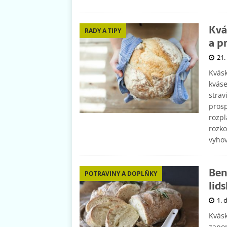
Kvá
RADY A TIPY
a p
21.
Kvásk
kváse
strav
prosp
rozpl
rozko
vyho
Ben
POTRAVINY A DOPLŇKY
lid
1. 
Kvásk
zapom