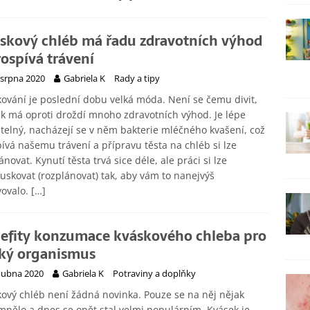
skový chléb má řadu zdravotních výhod
rospívá trávení
 srpna 2020
Gabriela K
Rady a tipy
ování je poslední dobu velká móda. Není se čemu divit,
k má oproti droždí mnoho zdravotních výhod. Je lépe
itelný, nacházejí se v něm bakterie mléčného kvašení, což
ívá našemu trávení a přípravu těsta na chléb si lze
ánovat. Kynutí těsta trvá sice déle, ale práci si lze
uskovat (rozplánovat) tak, aby vám to nanejvýš
vovalo.
[…]
efity konzumace kváskového chleba pro
ský organismus
dubna 2020
Gabriela K
Potraviny a doplňky
ový chléb není žádná novinka. Pouze se na něj nějak
nělo a dnes se opět stal velmi populárním. Kvásek je