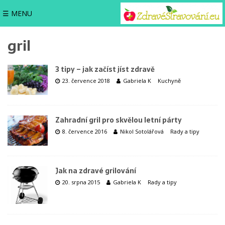
☰ MENU
gril
3 tipy – jak začíst jíst zdravě
23. července 2018
Gabriela K
Kuchyně
Zahradní gril pro skvělou letní párty
8. července 2016
Nikol Sotolářová
Rady a tipy
Jak na zdravé grilování
20. srpna 2015
Gabriela K
Rady a tipy