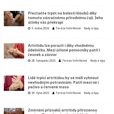
Přestaňte trpět na bolesti kloubů díky
tomuto zázračnému přírodnímu čaji. Jeho
účinky vás překvapí
5. ledna 2026
Tereza Vohrlíková
Rady a tipy
Artritidu lze porazit i díky vhodnému
jídelníčku. Mezi účinné pomocníky patří i
česnek a zázvor
28. listopadu 2025
Tereza Vohrlíková
Rady a tipy
Lidé trpící artritidou by se měli vyhnout
nevhodným potravinám. Patří mezi ně i
pečivo a červené maso
30. října 2025
Tereza Vohrlíková
Rady a tipy
Zmírnění příznaků artritidy přirozenou