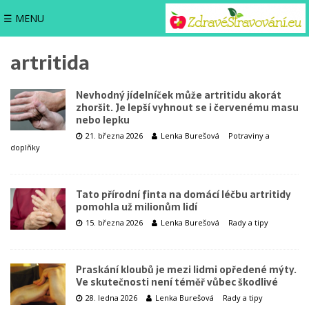
☰ MENU
artritida
Nevhodný jídelníček může artritidu akorát
zhoršit. Je lepší vyhnout se i červenému masu
nebo lepku
21. března 2026
Lenka Burešová
Potraviny a
doplňky
Tato přírodní finta na domácí léčbu artritidy
pomohla už milionům lidí
15. března 2026
Lenka Burešová
Rady a tipy
Praskání kloubů je mezi lidmi opředené mýty.
Ve skutečnosti není téměř vůbec škodlivé
28. ledna 2026
Lenka Burešová
Rady a tipy