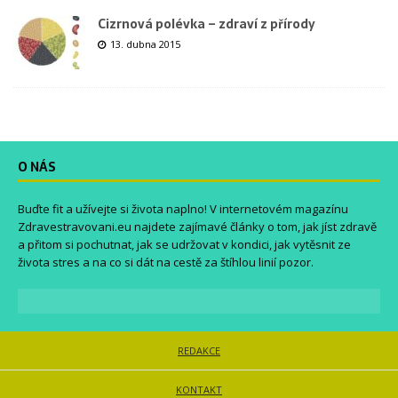
Cizrnová polévka – zdraví z přírody
13. dubna 2015
O NÁS
Buďte fit a užívejte si života naplno! V internetovém magazínu
Zdravestravovani.eu
najdete zajímavé články o tom, jak jíst zdravě
a přitom si pochutnat, jak se udržovat v kondici, jak vytěsnit ze
života stres a na co si dát na cestě za štíhlou linií pozor.
REDAKCE
KONTAKT