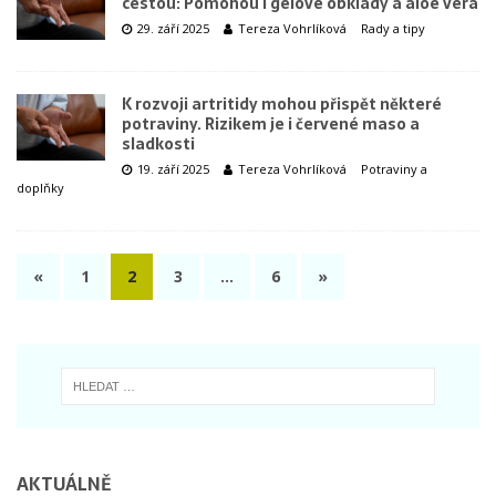
cestou: Pomohou i gelové obklady a aloe vera
29. září 2025
Tereza Vohrlíková
Rady a tipy
K rozvoji artritidy mohou přispět některé
potraviny. Rizikem je i červené maso a
sladkosti
19. září 2025
Tereza Vohrlíková
Potraviny a
doplňky
«
1
2
3
…
6
»
AKTUÁLNĚ