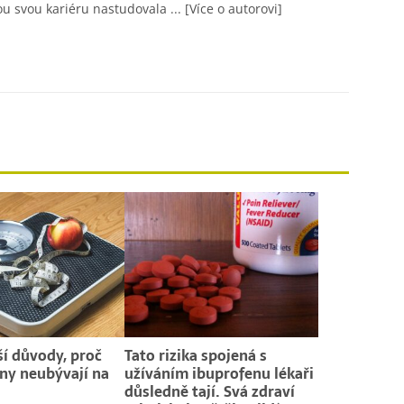
ou svou kariéru nastudovala ...
[Více o autorovi]
ší důvody, proč
Tato rizika spojená s
ny neubývají na
užíváním ibuprofenu lékaři
důsledně tají. Svá zdraví