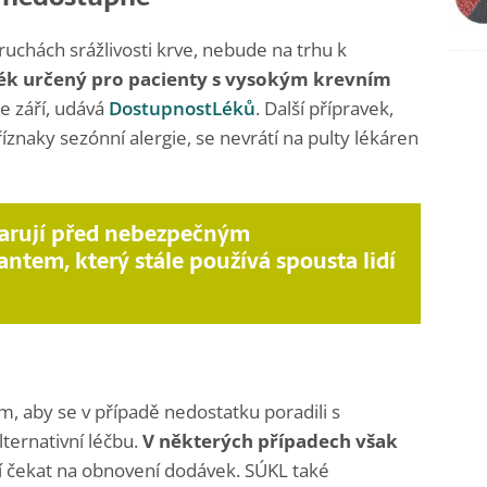
ruchách srážlivosti krve, nebude na trhu k
ék určený pro pacienty s vysokým krevním
e září, udává
DostupnostLéků
. Další přípravek,
íznaky sezónní alergie, se nevrátí na pulty lékáren
varují před nebezpečným
antem, který stále používá spousta lidí
m, aby se v případě nedostatku poradili s
ternativní léčbu.
V některých případech však
í čekat na obnovení dodávek. SÚKL také