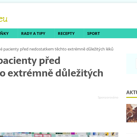
LŇKY
RADY A TIPY
RECEPTY
SPORT
ké pacienty před nedostatkem těchto extrémně důležitých léků
pacienty před
o extrémně důležitých
AKT