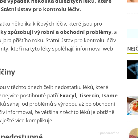
obě výpadek několika důležitých léků, které
Státní ústav pro kontrolu léčiv.
tku několika klíčových léčiv, které jsou pro
ky způsobují výrobní a obchodní problémy
, a
ara příštího roku. Státní ústav pro kontrolu léčiv
NEJČ
ty, kteří na tyto léky spoléhají, informoval web
íčiny
u v těchto dnech čelit nedostatku léků, které
y nejvíce postihnuté patří
Exacyl, Tisercin, Isame
ků sahají od problémů s výrobou až po obchodní
iv informoval, že většina z těchto léků je obtížně
v ještě více komplikuje.
u nedostupné