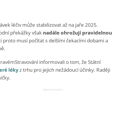
ek léčiv může stabilizovat až na jaře 2025.
odní překážky však
nadále ohrožují pravidelnou
ti proto musí počítat s delšími čekacími dobami a
bě.
avémStravování informovali o tom, že Státní
eré léky
z trhu pro jejich nežádoucí účinky. Raději
ičky.