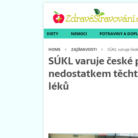
DIETY
NEMOCI
POTRAVINY A DOP
HOME
ZAJÍMAVOSTI
SÚKL varuje čes
SÚKL varuje české 
nedostatkem těcht
léků