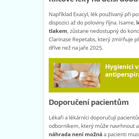
Například Exacyl, lék používaný při po
dispozici až do poloviny října. Isame,
l
tlakem
, zůstane nedostupný do konc
Clarinase Repetabs, který zmírňuje př
dříve než na jaře 2025.
Hygienici 
antiperspir
Doporučení pacientům
Lékaři a lékárníci doporučují pacientů
odborníkem, který může navrhnout al
náhrada není možná
a pacienti mus