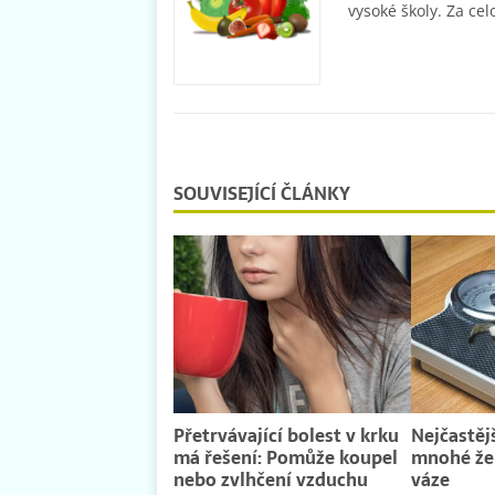
vysoké školy. Za cel
SOUVISEJÍCÍ ČLÁNKY
Přetrvávající bolest v krku
Nejčastěj
má řešení: Pomůže koupel
mnohé že
nebo zvlhčení vzduchu
váze