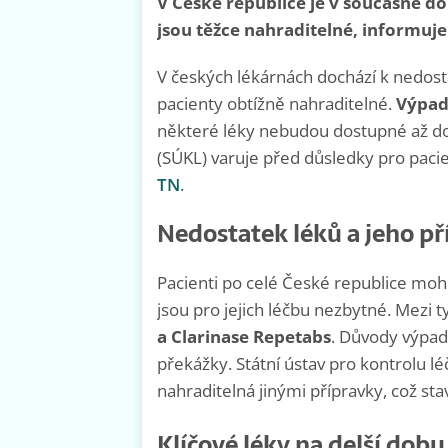
V České republice je v současné d
jsou těžce nahraditelné, informuje 
V českých lékárnách dochází k nedosta
pacienty obtížně nahraditelné.
Výpad
některé léky nebudou dostupné až do j
(SÚKL) varuje před důsledky pro pacien
TN
.
Nedostatek léků a jeho př
Pacienti po celé České republice moho
jsou pro jejich léčbu nezbytné. Mezi t
a Clarinase Repetabs
. Důvody výpad
překážky. Státní ústav pro kontrolu léč
nahraditelná jinými přípravky, což sta
Klíčové léky na delší dob