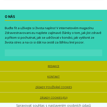
O NÁS
Buďte fit a užívejte si života naplno! V internetovém magazínu
Zdravestravovani.eu
najdete zajímavé články o tom, jak jíst zdravě
a přitom si pochutnat, jak se udržovat v kondici, jak vytěsnit ze
života stres a na co si dát na cestě za štíhlou linií pozor.
REDAKCE
KONTAKT
ZÁSADY POUŽÍVÁNÍ COOKIES
ZÁSADY COOKIES (EU)
Spravovat souhlas s nastavením osobních údajů