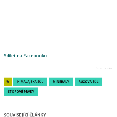
Sdílet na Facebooku
HIMÁLAJSKÁ SŮL
MINERÁLY
RŮŽOVÁ SŮL
STOPOVÉ PRVKY
SOUVISEJÍCÍ ČLÁNKY