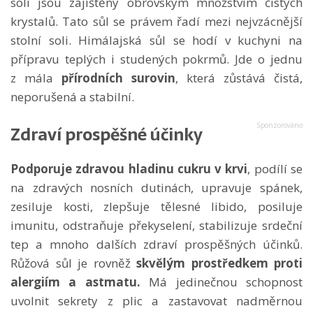
soli jsou zajištěny obrovským množstvím čistých
krystalů. Tato sůl se právem řadí mezi nejvzácnější
stolní soli. Himálajská sůl se hodí v kuchyni na
přípravu teplých i studených pokrmů. Jde o jednu
z mála
přírodních surovin
, která zůstává čistá,
neporušená a stabilní.
Zdraví prospěšné účinky
Podporuje
zdravou hladinu cukru v krvi
, podílí se
na zdravých nosních dutinách, upravuje spánek,
zesiluje kosti, zlepšuje tělesné libido, posiluje
imunitu, odstraňuje překyselení, stabilizuje srdeční
tep a mnoho dalších zdraví prospěšných účinků.
Růžová sůl je rovněž
skvělým prostředkem proti
alergiím a astmatu.
Má jedinečnou schopnost
uvolnit sekrety z plic a zastavovat nadměrnou