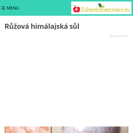
☰ MENU
Růžová himálajská sůl