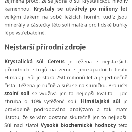
zejména proto, že se jedná o sůl krystalickou nikoliv
kamennou.
Krystaly se utvářely po miliony let
velkým tlakem na sobě ležících hornin, tudíž jsou
minerály a částečky této soli malé a pro lidské buňky
lépe vstřebatelné.
Nejstarší přírodní zdroje
Krystalická sůl Cereus
je těžena z nejstarších
přírodních zdrojů na zemi z jihozápadních fosilii
Himalájí. Sůl je stará 250 milionů let a je jedinečně
čistá. Těžena je ručně a suší se na sluníčku. Pro účel
stolní soli
se využívá jen ta nejlepší kvalita – jde
zhruba o 10% vytěžené soli.
Himálajská sůl
je
pravidelně podrobována analýzám a tak máte
jistotu, že se vám dostane skutečně jen to nejlepší:
Sůl nad zlato!
Vysoké biochemické hodnoty
této