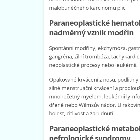
malobuněčného karcinomu plic.
Paraneoplastické hemato
nadměrný vznik modřin
Spontánní modřiny, ekchymóza, gastroi
gangréna, žilní trombóza, tachykard
neoplastické procesy nebo leukémii.
Opakované krvácení z nosu, podlitin
silné menstruační krvácení a prodlo
mnohočetný myelom, leukémii lymfomu
dřeně nebo Wilmsův nádor. U rakoviny
bolest, citlivost a zarudnutí.
Paraneoplastické metabol
nefrologické syndromy