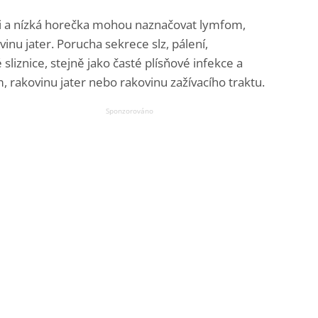
ti a nízká horečka mohou naznačovat lymfom,
inu jater. Porucha sekrece slz, pálení,
é sliznice, stejně jako časté plísňové infekce a
rakovinu jater nebo rakovinu zažívacího traktu.