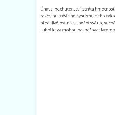
Únava, nechutenství, ztráta hmotnos
rakovinu trávicího systému nebo rakov
přecitlivělost na sluneční světlo, such
zubní kazy mohou naznačovat lymfom, 