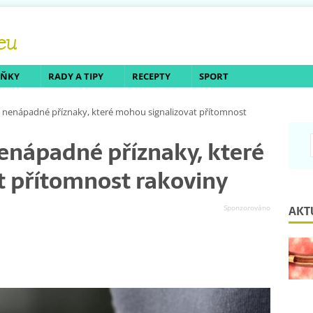
LŇKY
RADY A TIPY
RECEPTY
SPORT
 nenápadné příznaky, které mohou signalizovat přítomnost
enápadné příznaky, které
t přítomnost rakoviny
AKT