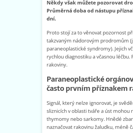
Někdy však můžete pozorovat drob
Průměrná doba od nástupu příznak
dní.
Proto stojí za to věnovat pozornost p
takzvaným nádorovým prodromům (ji
paraneoplastické syndromy). Jejich v
rychlou diagnostiku a včasnou léčbu. 
rakoviny.
Paraneoplastické orgánov
často prvním příznakem 
Signál, který nelze ignorovat, je svěd
sliznicích v oblasti tváře a úst moh
thymomy nebo sarkomy. Hnědé zbarve
naznačovat rakovinu žaludku, méně ča