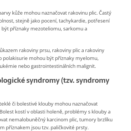
barvy kůže mohou naznačovat rakovinu plic. Častý
olnost, stejně jako pocení, tachykardie, potřesení
u být příznaky mezoteliomu, sarkomu a
kazem rakoviny prsu, rakoviny plic a rakoviny
bo polakisurie mohou být příznaky myelomu,
ukémie nebo gastrointestinálních malignit.
logické syndromy (tzv. syndromy
 oteklé či bolestivé klouby mohou naznačovat
Bolest kostí v oblasti holeně, problémy s klouby a
at nemalobuněčný karcinom plic, tumory brzlíku
m příznakem jsou tzv. paličkovité prsty.