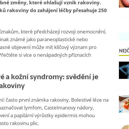
né změny, které ohlašují vznik rakoviny.
ů rakoviny do zahájení léčby přesahuje 250
říznakům, které předcházejí rozvoji onemocnění,
nak známé jako paraneoplastické nebo
časné objevení může mít klíčový význam pro
NEJČ
Přečtěte si více o nenápadných příznacích
é a kožní syndromy: svědění je
rakoviny
ění: často první známka rakoviny. Bolestivé léze na
ou naznačovat lymfom, Castelmanovy nádory,
ní a papilární výrůstky epidermis mohou
sto rakovinu plic.