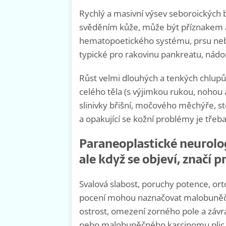
Rychlý a masivní výsev seboroických b
svěděním kůže, může být příznakem 
hematopoetického systému, prsu nebo 
typické pro rakovinu pankreatu, nádory
Růst velmi dlouhých a tenkých chlupů,
celého těla (s výjimkou rukou, nohou a
slinivky břišní, močového měchýře, ste
a opakující se kožní problémy je tře
Paraneoplastické neurolo
ale když se objeví, značí 
Svalová slabost, poruchy potence, or
pocení mohou naznačovat malobuněčný
ostrost, omezení zorného pole a záv
nebo malobuněčného karcinomu plic.