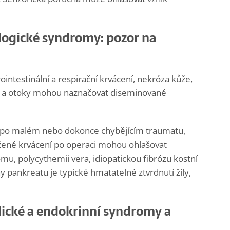
logické syndromy: pozor na
ntestinální a respirační krvácení, nekróza kůže,
ie a otoky mohou naznačovat diseminované
y po malém nebo dokonce chybějícím traumatu,
užené krvácení po operaci mohou ohlašovat
, polycythemii vera, idiopatickou fibrózu kostní
 pankreatu je typické hmatatelné ztvrdnutí žíly,
ické a endokrinní syndromy a