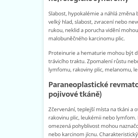
Slabost, hypokalémie a náhlá změna 
velký hlad, slabost, zvracení nebo nev
rukou, neklid a porucha vidění moho
malobuněčného karcinomu plic.
Proteinurie a hematurie mohou být dů
trávicího traktu. Zpomalení růstu ne
lymfomu, rakoviny plic, melanomu, le
Paraneoplastické revmato
pojivové tkáně)
Zčervenání, teplejší místa na tkáni a
rakovinu plic, leukémii nebo lymfom. 
omezená pohyblivost mohou naznačov
nebo karcinom jícnu. Charakteristický