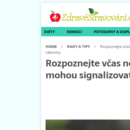
DIETY
NEMOCI
POTRAVINY A DOP
HOME
RADY A TIPY
Rozpoznejte včas
rakoviny
Rozpoznejte včas n
mohou signalizova