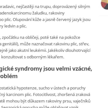
radavic, nejčastěji na trupu, doprovázený silným
adenokarcinomu žaludku, rakoviny
plic. Olupování kůže a jasně červený jazyk jsou
 ledvin a plic.
 zpočátku na obličeji, poté také na pokožce
 genitálií), může naznačovat rakovinu plic, střev,
jně jako akutní leukémii. Jakékoliv dlouhotrvající
ba konzultovat s odborným lékařem.
gické syndromy jsou velmi vzácné,
problém
tostatická hypotenze, sucho v ústech a poruchy
 karcinom plic. Fotocitlivost, zhoršená zraková
ratě mohou být důkazem rakoviny prsu, vaječníků
 Senzorická porucha může ohlašovat vznik