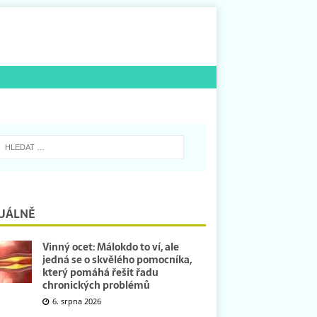
UÁLNĚ
Vinný ocet: Málokdo to ví, ale
jedná se o skvělého pomocníka,
který pomáhá řešit řadu
chronických problémů
6. srpna 2026