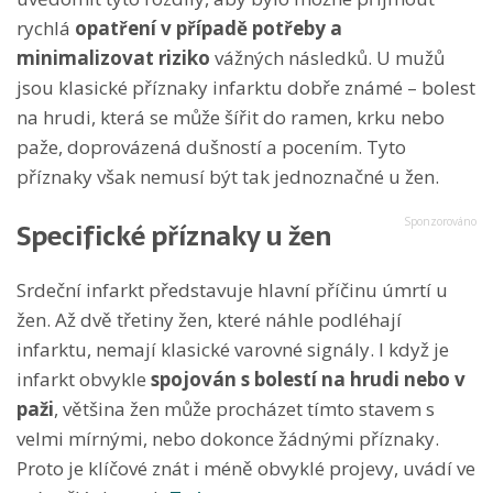
rychlá
opatření v případě potřeby a
minimalizovat riziko
vážných následků. U mužů
jsou klasické příznaky infarktu dobře známé – bolest
na hrudi, která se může šířit do ramen, krku nebo
paže, doprovázená dušností a pocením. Tyto
příznaky však nemusí být tak jednoznačné u žen.
Specifické příznaky u žen
Srdeční infarkt představuje hlavní příčinu úmrtí u
žen. Až dvě třetiny žen, které náhle podléhají
infarktu, nemají klasické varovné signály. I když je
infarkt obvykle
spojován s bolestí na hrudi nebo v
paži
, většina žen může procházet tímto stavem s
velmi mírnými, nebo dokonce žádnými příznaky.
Proto je klíčové znát i méně obvyklé projevy, uvádí ve