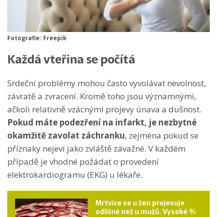
Fotografie: Freepik
Každá vteřina se počítá
Srdeční problémy mohou často vyvolávat nevolnost,
závratě a zvracení. Kromě toho jsou významnými,
ačkoli relativně vzácnými projevy únava a dušnost.
Pokud máte podezření na infarkt, je nezbytné
okamžitě zavolat záchranku
, zejména pokud se
příznaky nejeví jako zvláště závažné. V každém
případě je vhodné požádat o provedení
elektrokardiogramu (EKG) u lékaře.
Mrtvice se u žen projevuje
odlišně než u mužů. Vysoké %