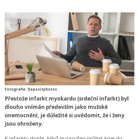
Fotografie: Depositphotos
Přestože infarkt myokardu (srdeční infarkt) byl
dlouho vnímán především jako mužské
onemocnění, je důležité si uvědomit, že i ženy
jsou ohroženy.
K infarktu dojde, když je narušen průtok krve do