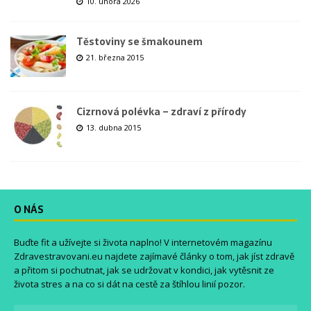
10. února 2026
Těstoviny se šmakounem
21. března 2015
Cizrnová polévka – zdraví z přírody
13. dubna 2015
O NÁS
Buďte fit a užívejte si života naplno! V internetovém magazínu
Zdravestravovani.eu
najdete zajímavé články o tom, jak jíst zdravě
a přitom si pochutnat, jak se udržovat v kondici, jak vytěsnit ze
života stres a na co si dát na cestě za štíhlou linií pozor.