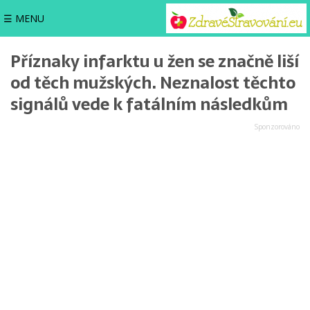
☰ MENU
Příznaky infarktu u žen se značně liší
od těch mužských. Neznalost těchto
signálů vede k fatálním následkům