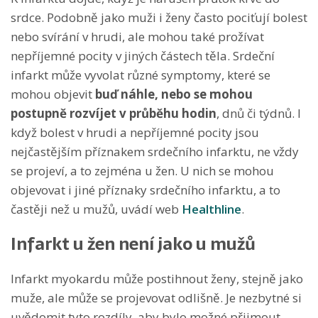
srdce. Podobně jako muži i ženy často pociťují bolest
nebo svírání v hrudi, ale mohou také prožívat
nepříjemné pocity v jiných částech těla. Srdeční
infarkt může vyvolat různé symptomy, které se
mohou objevit
buď náhle, nebo se mohou
postupně rozvíjet v průběhu hodin
, dnů či týdnů. I
když bolest v hrudi a nepříjemné pocity jsou
nejčastějším příznakem srdečního infarktu, ne vždy
se projeví, a to zejména u žen. U nich se mohou
objevovat i jiné příznaky srdečního infarktu, a to
častěji než u mužů, uvádí web
Healthline
.
Infarkt u žen není jako u mužů
Infarkt myokardu může postihnout ženy, stejně jako
muže, ale může se projevovat odlišně. Je nezbytné si
uvědomit tyto rozdíly, aby bylo možné přijmout